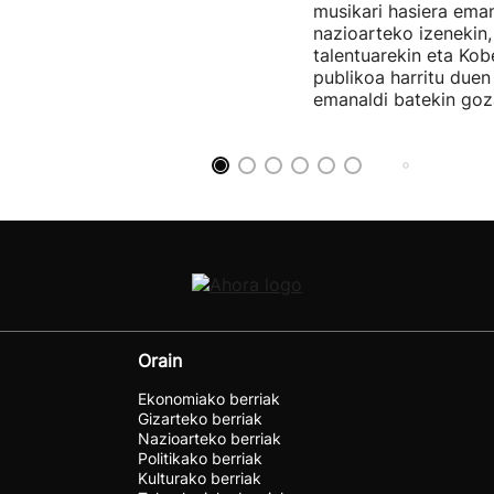
musikari hasiera eman
nazioarteko izenekin,
talentuarekin eta Ko
publikoa harritu due
emanaldi batekin goz
Orain
Ekonomiako berriak
Gizarteko berriak
Nazioarteko berriak
Politikako berriak
Kulturako berriak