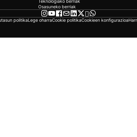
Teknologiako berriak
Osasuneko berriak
utasun politika
Lege oharra
Cookie politika
Cookieen konfigurazioa
Har