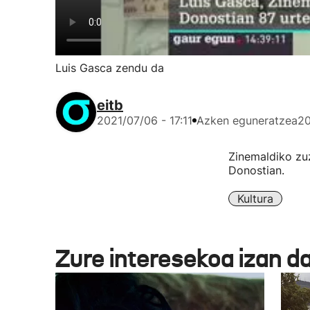
Luis Gasca zendu da
eitb
2021/07/06 - 17:11
Azken eguneratzea
20
Zinemaldiko zuz
Donostian.
Kultura
Zure interesekoa izan d