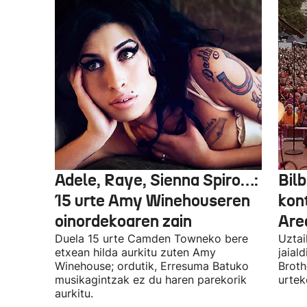
Adele, Raye, Sienna Spiro…:
Bilb
15 urte Amy Winehouseren
kon
oinordekoaren zain
Are
Duela 15 urte Camden Towneko bere
Uztai
etxean hilda aurkitu zuten Amy
jaial
Winehouse; ordutik, Erresuma Batuko
Broth
musikagintzak ez du haren parekorik
urtek
aurkitu.