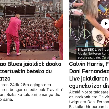
ao Blues jaialdiak doako
Calvin Harris, 
tzertuekin beteko du
Dani Fernandez
atza
Live jaialdiaren
laren 24tik 26ra egingo den
eguneko izar di
diaren bosgarren edizioak Travellin'
Alcalá Norte taldear
ers Bizkaiko taldeari emango dio
ezustekoak eta Calvin
o saria.
twigs eta Dani Ferna
Bizkaiko hiriburuan h