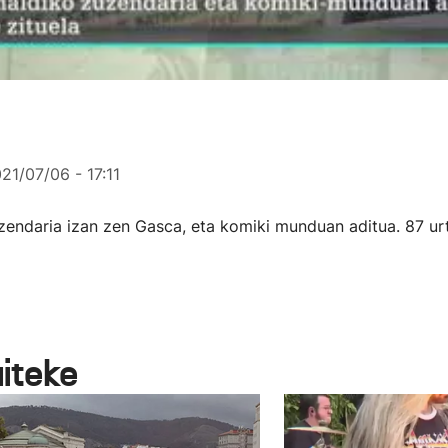
21/07/06 - 17:11
endaria izan zen Gasca, eta komiki munduan aditua. 87 urte
aiteke