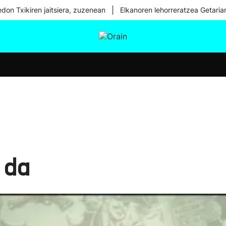
|
don Txikiren jaitsiera, zuzenean
Elkanoren lehorreratzea Getaria
tura
Ikusmiran
Egural
Osasuna
Teknologia
 da