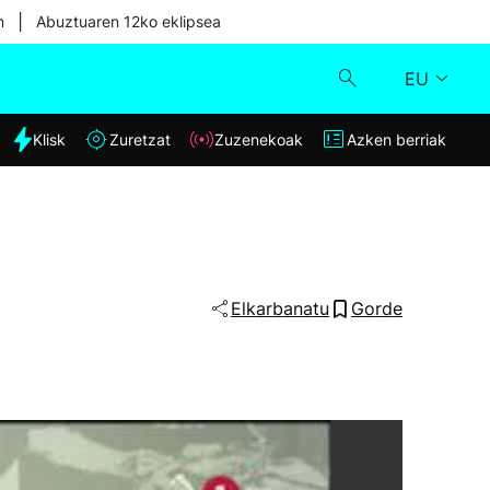
|
n
Abuztuaren 12ko eklipsea
EU
dia
Klisk
Zuretzat
Zuzenekoak
Azken berriak
Klisk
Zuzenekoak
Zuretzat
Elkarbanatu
Gorde
Azken berriak