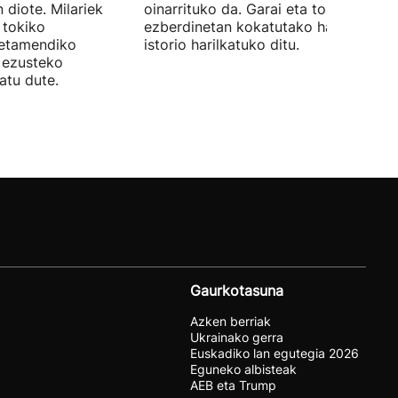
 diote. Milariek
oinarrituko da. Garai eta toki
 tokiko
ezberdinetan kokatutako hainbat
betamendiko
istorio harilkatuko ditu.
n ezusteko
atu dute.
Gaurkotasuna
Azken berriak
Ukrainako gerra
Euskadiko lan egutegia 2026
Eguneko albisteak
AEB eta Trump