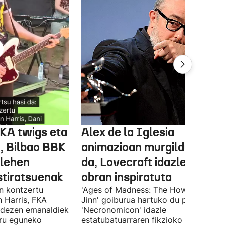
FKA twigs eta
Alex de la Iglesia
, Bilbao BBK
animazioan murgilduko
 lehen
da, Lovecraft idazlearen
stiratsuenak
obran inspiratuta
en kontzertu
'Ages of Madness: The Howling of th
 Harris, FKA
Jinn' goiburua hartuko du pelikulak, e
ndezen emanaldiek
'Necronomicon' idazle
iru eguneko
estatubatuarraren fikzioko liburuan