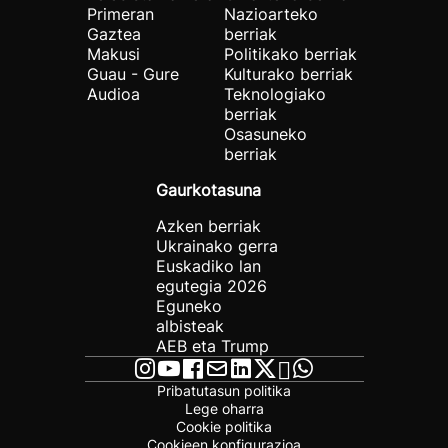
Primeran
Nazioarteko
Gaztea
berriak
Makusi
Politikako berriak
Guau - Gure
Kulturako berriak
Audioa
Teknologiako
berriak
Osasuneko
berriak
Gaurkotasuna
Azken berriak
Ukrainako gerra
Euskadiko lan
egutegia 2026
Eguneko
albisteak
AEB eta Trump
Pribatutasun politika
Lege oharra
Cookie politika
Cookieen konfigurazioa