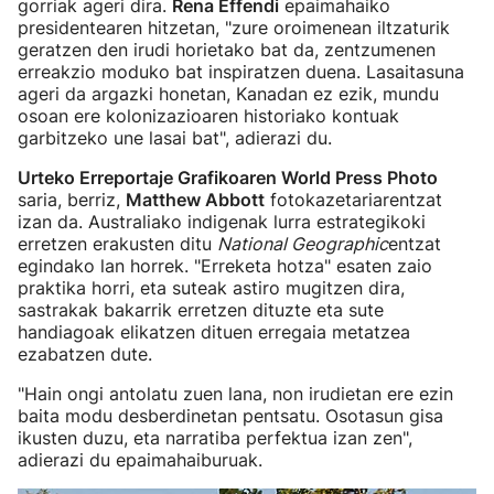
gorriak ageri dira.
Rena Effendi
epaimahaiko
presidentearen hitzetan, "zure oroimenean iltzaturik
geratzen den irudi horietako bat da, zentzumenen
erreakzio moduko bat inspiratzen duena. Lasaitasuna
ageri da argazki honetan, Kanadan ez ezik, mundu
osoan ere kolonizazioaren historiako kontuak
garbitzeko une lasai bat", adierazi du.
Urteko Erreportaje Grafikoaren World Press Photo
saria, berriz,
Matthew Abbott
fotokazetariarentzat
izan da. Australiako indigenak lurra estrategikoki
erretzen erakusten ditu
National Geographic
entzat
egindako lan horrek. "Erreketa hotza" esaten zaio
praktika horri, eta suteak astiro mugitzen dira,
sastrakak bakarrik erretzen dituzte eta sute
handiagoak elikatzen dituen erregaia metatzea
ezabatzen dute.
"Hain ongi antolatu zuen lana, non irudietan ere ezin
baita modu desberdinetan pentsatu. Osotasun gisa
ikusten duzu, eta narratiba perfektua izan zen",
adierazi du epaimahaiburuak.