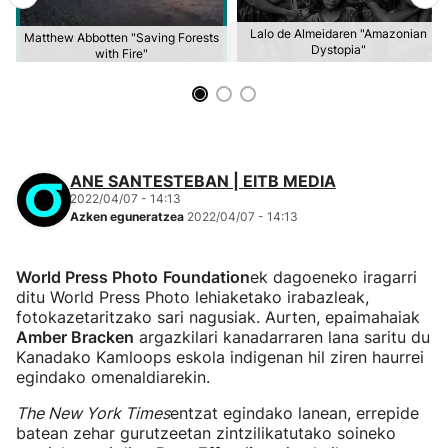
Lalo de Almeidaren "Amazonian
Matthew Abbotten "Saving Forests
Dystopia"
with Fire"
ANE SANTESTEBAN | EITB MEDIA
2022/04/07 - 14:13
Azken eguneratzea
2022/04/07 - 14:13
World Press Photo
Foundation
ek dagoeneko iragarri
ditu World Press Photo lehiaketako irabazleak,
fotokazetaritzako sari nagusiak. Aurten, epaimahaiak
Amber Bracken
argazkilari kanadarraren lana saritu du
Kanadako Kamloops eskola indigenan hil ziren haurrei
egindako omenaldiarekin.
The New York Times
entzat egindako lanean, errepide
batean zehar gurutzeetan zintzilikatutako soineko