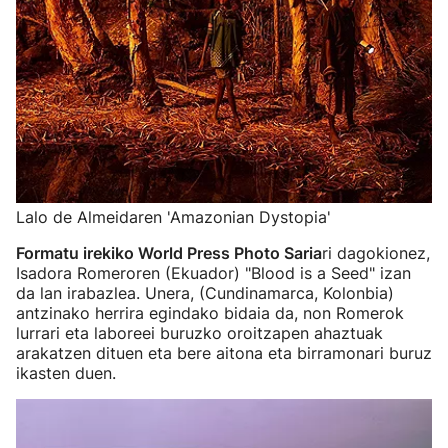
Lalo de Almeidaren 'Amazonian Dystopia'
Formatu irekiko World Press Photo Saria
ri dagokionez,
Isadora Romeroren (Ekuador) "Blood is a Seed" izan
da lan irabazlea. Unera, (Cundinamarca, Kolonbia)
antzinako herrira egindako bidaia da, non Romerok
lurrari eta laboreei buruzko oroitzapen ahaztuak
arakatzen dituen eta bere aitona eta birramonari buruz
ikasten duen.