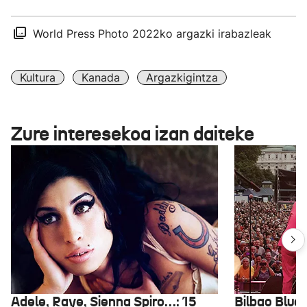
World Press Photo 2022ko argazki irabazleak
Kultura
Kanada
Argazkigintza
Zure interesekoa izan daiteke
Adele, Raye, Sienna Spiro…: 15
Bilbao Blues