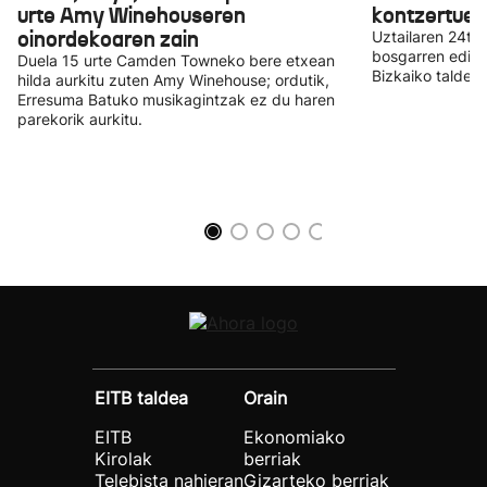
urte Amy Winehouseren
kontzertuek
oinordekoaren zain
Uztailaren 24tik
bosgarren edizio
Duela 15 urte Camden Towneko bere etxean
Bizkaiko taldear
hilda aurkitu zuten Amy Winehouse; ordutik,
Erresuma Batuko musikagintzak ez du haren
parekorik aurkitu.
EITB taldea
Orain
EITB
Ekonomiako
Kirolak
berriak
Telebista nahieran
Gizarteko berriak