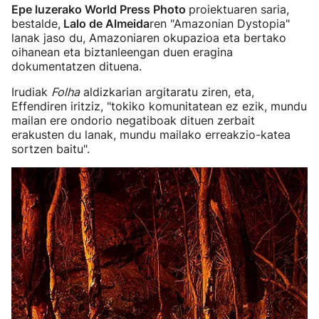
Epe luzerako World Press Photo
proiektuaren saria,
bestalde,
Lalo de Almeida
ren "Amazonian Dystopia"
lanak jaso du, Amazoniaren okupazioa eta bertako
oihanean eta biztanleengan duen eragina
dokumentatzen dituena.
Irudiak
Folha
aldizkarian argitaratu ziren, eta,
Effendiren iritziz, "tokiko komunitatean ez ezik, mundu
mailan ere ondorio negatiboak dituen zerbait
erakusten du lanak, mundu mailako erreakzio-katea
sortzen baitu".