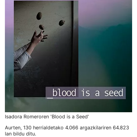
Isadora Romeroren 'Blood is a Seed'
Aurten, 130 herrialdetako 4.066 argazkilariren 64.823
lan bildu ditu.