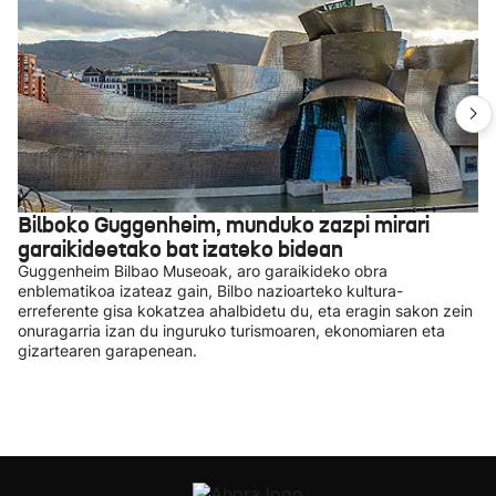
Bilboko Guggenheim, munduko zazpi mirari
garaikideetako bat izateko bidean
Guggenheim Bilbao Museoak, aro garaikideko obra
enblematikoa izateaz gain, Bilbo nazioarteko kultura-
erreferente gisa kokatzea ahalbidetu du, eta eragin sakon zein
onuragarria izan du inguruko turismoaren, ekonomiaren eta
gizartearen garapenean.