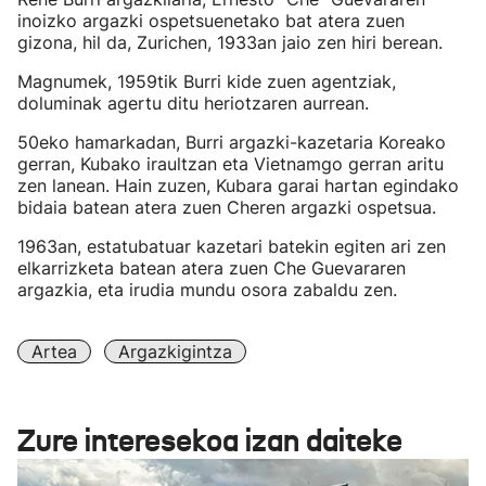
inoizko argazki ospetsuenetako bat atera zuen
gizona, hil da, Zurichen, 1933an jaio zen hiri berean.
Magnumek, 1959tik Burri kide zuen agentziak,
doluminak agertu ditu heriotzaren aurrean.
50eko hamarkadan, Burri argazki-kazetaria Koreako
gerran, Kubako iraultzan eta Vietnamgo gerran aritu
zen lanean. Hain zuzen, Kubara garai hartan egindako
bidaia batean atera zuen Cheren argazki ospetsua.
1963an, estatubatuar kazetari batekin egiten ari zen
elkarrizketa batean atera zuen Che Guevararen
argazkia, eta irudia mundu osora zabaldu zen.
Artea
Argazkigintza
Zure interesekoa izan daiteke