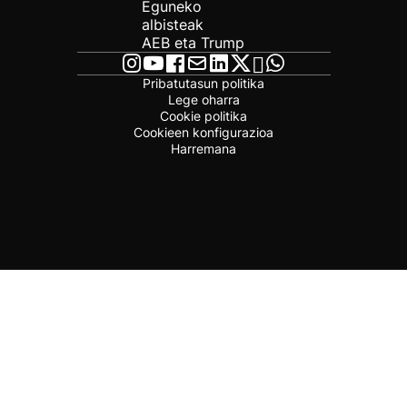
Eguneko
albisteak
AEB eta Trump
Pribatutasun politika
Lege oharra
Cookie politika
Cookieen konfigurazioa
Harremana