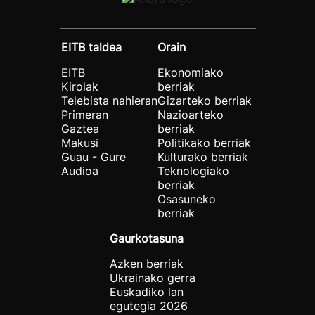
EITB taldea
Orain
EITB
Ekonomiako
Kirolak
berriak
Telebista nahieran
Gizarteko berriak
Primeran
Nazioarteko
Gaztea
berriak
Makusi
Politikako berriak
Guau - Gure
Kulturako berriak
Audioa
Teknologiako
berriak
Osasuneko
berriak
Gaurkotasuna
Azken berriak
Ukrainako gerra
Euskadiko lan
egutegia 2026