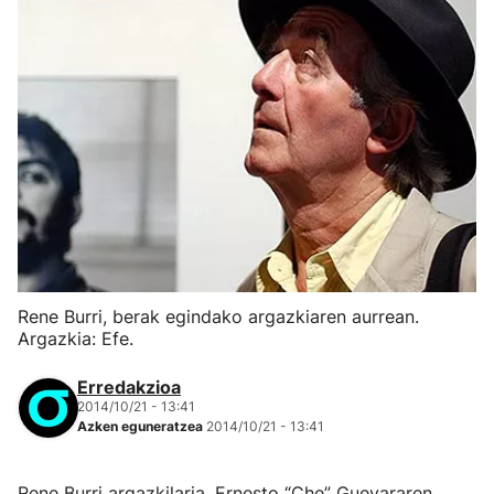
Rene Burri, berak egindako argazkiaren aurrean.
Argazkia: Efe.
Erredakzioa
2014/10/21 - 13:41
Azken eguneratzea
2014/10/21 - 13:41
Rene Burri argazkilaria, Ernesto “Che” Guevararen