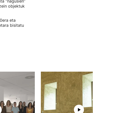
ta “nagusien”
zein objektuk
30era eta
tara bisitatu