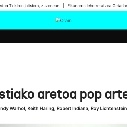
|
don Txikiren jaitsiera, zuzenean
Elkanoren lehorreratzea Getaria
tura
Ikusmiran
Egural
Osasuna
Teknologia
tiako aretoa pop art
dy Warhol, Keith Haring, Robert Indiana, Roy Lichtenstein