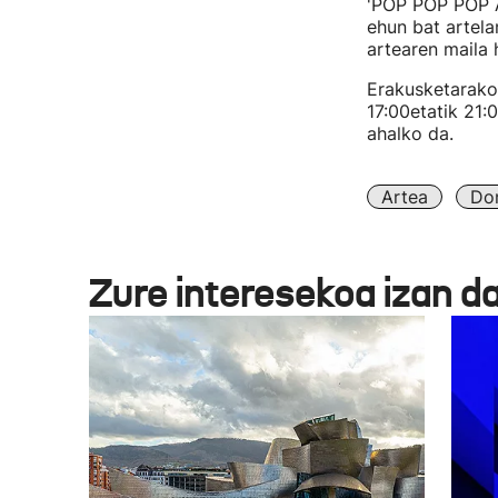
'POP POP POP A
ehun bat artela
artearen maila 
Erakusketarako 
17:00etatik 21:
ahalko da.
Artea
Don
Zure interesekoa izan d