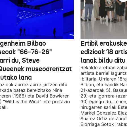
genheim Bilbao
Ertibil erakusk
eoak "66-76-26"
edizioak 18 arti
arri du, Steve
lanak bildu ditu
ueenek museoarentzat
Rekalde aretoan zaba
artista berriei lagun
tutako lana
ibiltaria. Urriaren 18
lazioak aurrez aurre jartzen ditu
Bilbon, eta handik Ba
kada batez bereizitako Nina
21-azaroak 5), Basaur
eren (1966) eta David Bowieren
29) eta Igorrera (az
) "Wild is the Wind" interpretazio
30) egingo du. Lehen,
oak.
hirugarren sariak Est
Markel Gonzalez Elez
Suarez Ortiz de Zara
Elorriaga Sotok irabaz