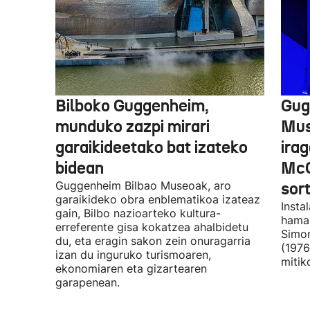
Bilboko Guggenheim,
Gug
munduko zazpi mirari
Mus
garaikideetako bat izateko
irag
bidean
McQ
Guggenheim Bilbao Museoak, aro
sor
garaikideko obra enblematikoa izateaz
Insta
gain, Bilbo nazioarteko kultura-
hamar
erreferente gisa kokatzea ahalbidetu
Simon
du, eta eragin sakon zein onuragarria
(1976
izan du inguruko turismoaren,
mitik
ekonomiaren eta gizartearen
garapenean.