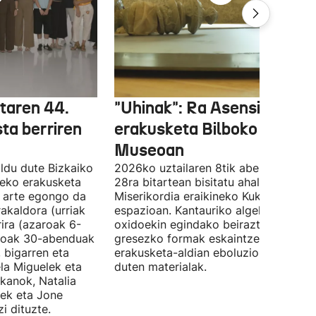
etaren 44.
"Uhinak": Ra Asensiren
sta berriren
erakusketa Bilboko Euskal
Museoan
ldu dute Bizkaiko
2026ko uztailaren 8tik abenduaren
tzeko erakusketa
28ra bitartean bisitatu ahal izango da
ra arte egongo da
Miserikordia eraikineko Kukula
rakaldora (urriak
espazioan. Kantauriko algekin eta
ira (azaroak 6-
oxidoekin egindako beiraztatutako
aroak 30-abenduak
gresezko formak eskaintzen ditu,
 bigarren eta
erakusketa-aldian eboluzionatzen
ela Miguelek eta
duten materialak.
kanok, Natalia
tek eta Jone
i dituzte.