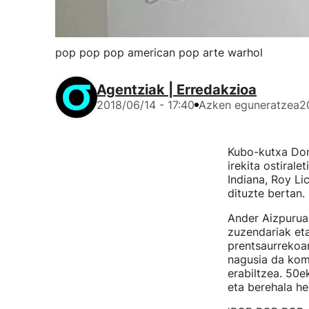
pop pop pop american pop arte warhol
Agentziak | Erredakzioa
2018/06/14 - 17:40
Azken eguneratzea
2
Kubo-kutxa Don
irekita ostirale
Indiana, Roy Li
dituzte bertan.
Ander Aizpurua
zuzendariak et
prentsaurrekoa
nagusia da komu
erabiltzea. 50e
eta berehala h