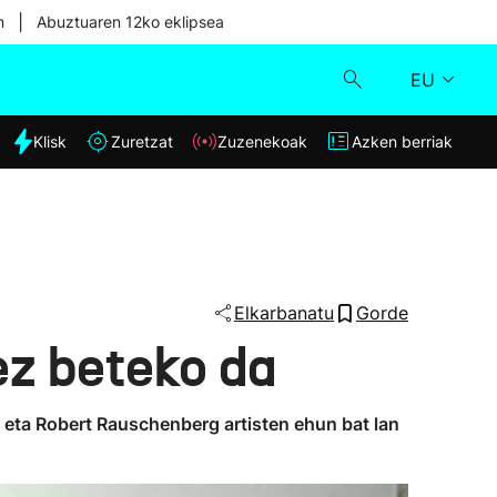
|
n
Abuztuaren 12ko eklipsea
EU
dia
Klisk
Zuretzat
Zuzenekoak
Azken berriak
Klisk
Zuzenekoak
Zuretzat
Elkarbanatu
Gorde
ez beteko da
Azken berriak
 eta Robert Rauschenberg artisten ehun bat lan