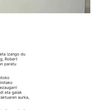
eta izango du
ng, Robert
an paratu
etoko
initako
ezaugarri
di eta gaiak
raktuaren aurka,