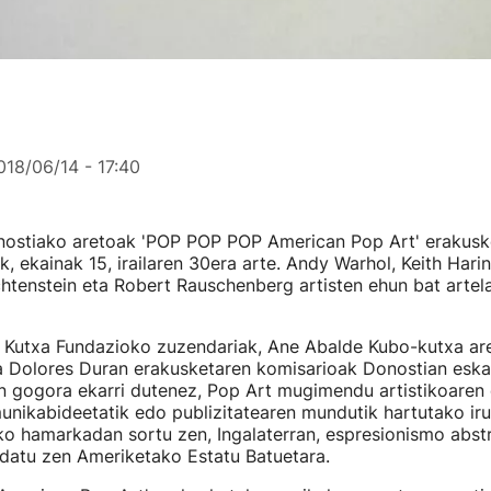
018/06/14 - 17:40
ostiako aretoak 'POP POP POP American Pop Art' erakusk
tik, ekainak 15, irailaren 30era arte. Andy Warhol, Keith Hari
chtenstein eta Robert Rauschenberg artisten ehun bat artel
 Kutxa Fundazioko zuzendariak, Ane Abalde Kubo-kutxa ar
a Dolores Duran erakusketaren komisarioak Donostian eska
n gogora ekarri dutenez, Pop Art mugimendu artistikoaren 
nikabideetatik edo publizitatearen mundutik hartutako iru
ko hamarkadan sortu zen, Ingalaterran, espresionismo abst
edatu zen Ameriketako Estatu Batuetara.