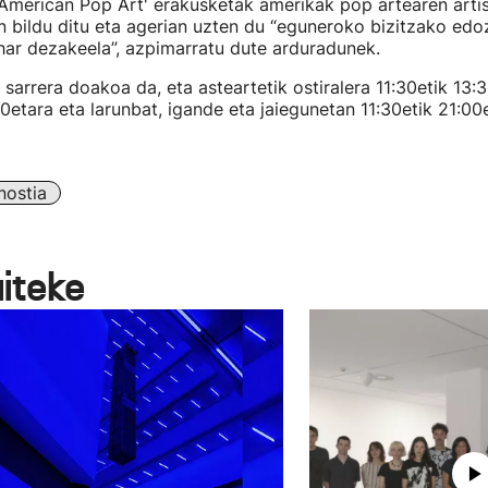
merican Pop Art' erakusketak amerikak pop artearen artis
n bildu ditu eta agerian uzten du “eguneroko bizitzako edo
har dezakeela”, azpimarratu dute arduradunek.
sarrera doakoa da, eta asteartetik ostiralera 11:30etik 13:
00etara eta larunbat, igande eta jaiegunetan 11:30etik 21:00e
ostia
aiteke