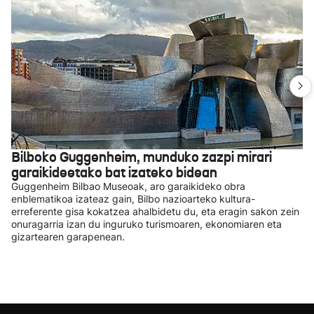
Bilboko Guggenheim, munduko zazpi mirari
garaikideetako bat izateko bidean
Guggenheim Bilbao Museoak, aro garaikideko obra
enblematikoa izateaz gain, Bilbo nazioarteko kultura-
erreferente gisa kokatzea ahalbidetu du, eta eragin sakon zein
onuragarria izan du inguruko turismoaren, ekonomiaren eta
gizartearen garapenean.