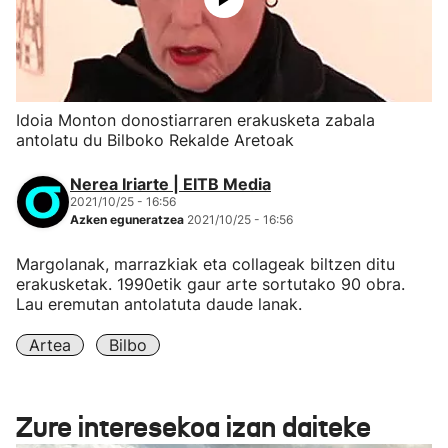
Idoia Monton donostiarraren erakusketa zabala
antolatu du Bilboko Rekalde Aretoak
Nerea Iriarte | EITB Media
2021/10/25 - 16:56
Azken eguneratzea
2021/10/25 - 16:56
Margolanak, marrazkiak eta collageak biltzen ditu
erakusketak. 1990etik gaur arte sortutako 90 obra.
Lau eremutan antolatuta daude lanak.
Artea
Bilbo
Zure interesekoa izan daiteke