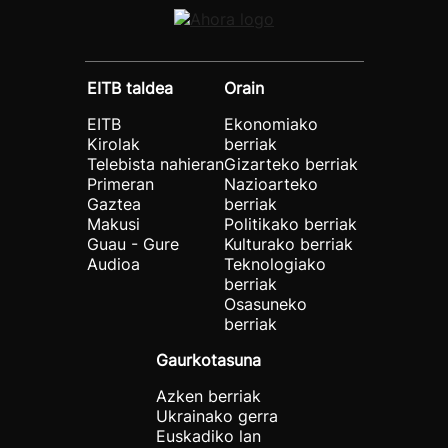
EITB taldea
Orain
EITB
Ekonomiako
Kirolak
berriak
Telebista nahieran
Gizarteko berriak
Primeran
Nazioarteko
Gaztea
berriak
Makusi
Politikako berriak
Guau - Gure
Kulturako berriak
Audioa
Teknologiako
berriak
Osasuneko
berriak
Gaurkotasuna
Azken berriak
Ukrainako gerra
Euskadiko lan