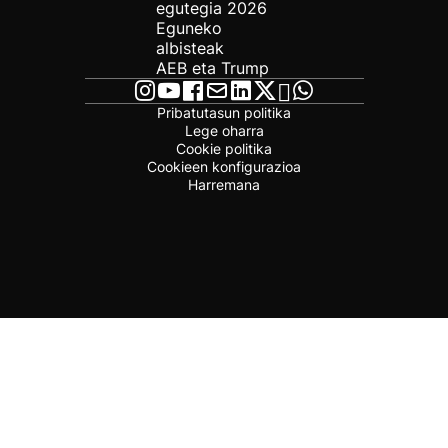
egutegia 2026
Eguneko
albisteak
AEB eta Trump
Pribatutasun politika
Lege oharra
Cookie politika
Cookieen konfigurazioa
Harremana