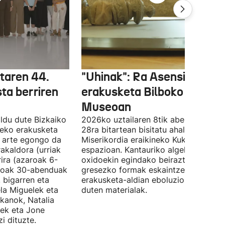
etaren 44.
"Uhinak": Ra Asensiren
sta berriren
erakusketa Bilboko Euskal
Museoan
ldu dute Bizkaiko
2026ko uztailaren 8tik abenduaren
tzeko erakusketa
28ra bitartean bisitatu ahal izango da
ra arte egongo da
Miserikordia eraikineko Kukula
rakaldora (urriak
espazioan. Kantauriko algekin eta
ira (azaroak 6-
oxidoekin egindako beiraztatutako
aroak 30-abenduak
gresezko formak eskaintzen ditu,
 bigarren eta
erakusketa-aldian eboluzionatzen
ela Miguelek eta
duten materialak.
kanok, Natalia
tek eta Jone
i dituzte.