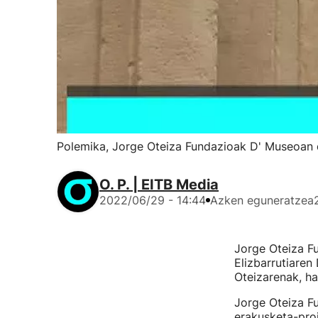
Polemika, Jorge Oteiza Fundazioak D' Museoan d
O. P. | EITB Media
2022/06/29 - 14:44
Azken eguneratzea
Jorge Oteiza F
Elizbarrutiaren
Oteizarenak, ha
Jorge Oteiza Fu
erakusketa-proi