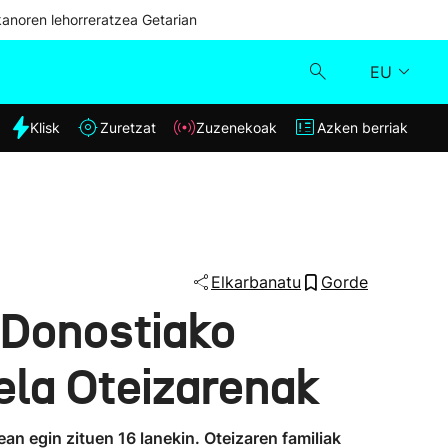
kanoren lehorreratzea Getarian
EU
dia
Klisk
Zuretzat
Zuzenekoak
Azken berriak
Klisk
Zuzenekoak
Zuretzat
Elkarbanatu
Gorde
 Donostiako
Azken berriak
ela Oteizarenak
n egin zituen 16 lanekin. Oteizaren familiak