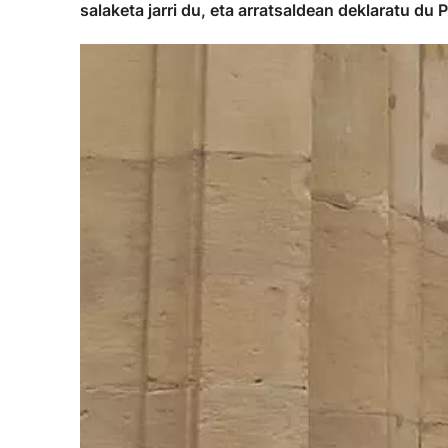
salaketa jarri du, eta arratsaldean deklaratu du