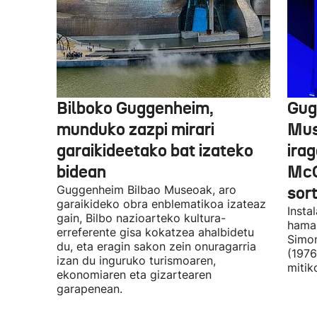
Bilboko Guggenheim,
Gug
munduko zazpi mirari
Mus
garaikideetako bat izateko
irag
bidean
McQ
Guggenheim Bilbao Museoak, aro
sor
garaikideko obra enblematikoa izateaz
Insta
gain, Bilbo nazioarteko kultura-
hamar
erreferente gisa kokatzea ahalbidetu
Simon
du, eta eragin sakon zein onuragarria
(1976
izan du inguruko turismoaren,
mitik
ekonomiaren eta gizartearen
garapenean.