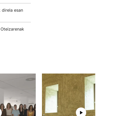
 direla esan
 Oteizarenak