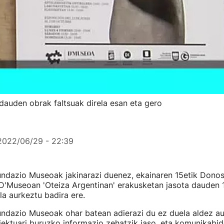
auden obrak faltsuak direla esan eta gero
2022/06/29 - 22:39
undazio Museoak jakinarazi duenez, ekainaren 15etik Donos
 D'Museoan 'Oteiza Argentinan' erakusketan jasota dauden 1
la aurkeztu badira ere.
ndazio Museoak ohar batean adierazi du ez duela aldez au
ektuari buruzko informazio zehatzik jaso, eta komunikabid