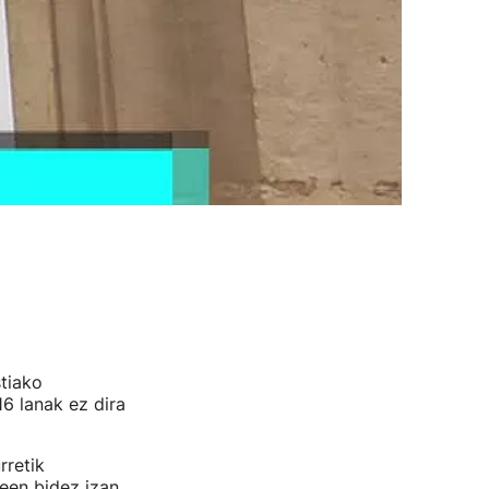
tiako
6 lanak ez dira
rretik
een bidez izan