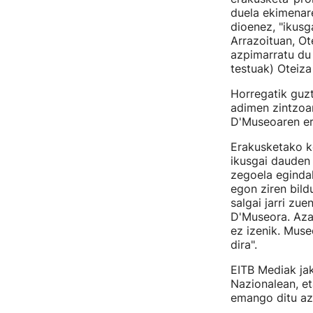
duela ekimenare
dioenez, "ikusg
Arrazoituan, Ot
azpimarratu du 
testuak) Oteiza
Horregatik guzt
adimen zintzoa
D'Museoaren er
Erakusketako k
ikusgai dauden
zegoela egindak
egon ziren bild
salgai jarri zue
D'Museora. Azal
ez izenik. Mus
dira".
EITB Mediak jak
Nazionalean, et
emango ditu az