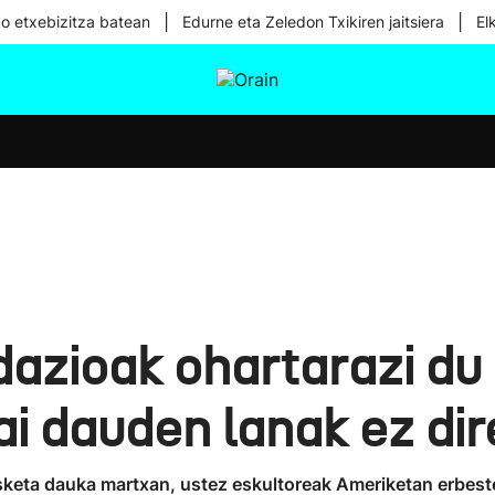
|
|
ko etxebizitza batean
Edurne eta Zeledon Txikiren jaitsiera
El
tura
Ikusmiran
Egural
Osasuna
Teknologia
dazioak ohartarazi du
i dauden lanak ez dir
keta dauka martxan, ustez eskultoreak Ameriketan erbestea