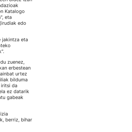
ndazioak
en Katalogo
", eta
(irudiak edo
 jakintza eta
ateko
".
ldu zuenez,
kan erbestean
ainbat urtez
iliak bilduma
ritsi da
la ez datarik
atu gabeak
izia
, berriz, bihar