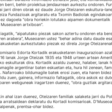
n berri, behin proiektua jendaurrean aurkeztu ondoren. Fu
ai jarri diren obrak ez daude Jorge Oteizaren eskultura-lan
eiza Fundazioak argitaratu eta Txomin Badiolak egindakoan
ez dagoela "obra horiekin lotutako aipamen dokumentalik 
 Museoaren artxiboan".
iagatik, "aipatutako piezak sakon aztertu ondoren eta bere
ren arabera", Museoaren ustez "behar adina datu daude es
akusketan aurkeztutako piezak ez direla Jorge Oteizarenak
omisario Edorta Kortadik erakusketaren inaugurazioan aza
 16 lanak Jorge Oteizak 1935 eta 1948 urteen artean Ameri
o eskulturak dira. Kortadik azaldu zuenez, halaber, lanak h
umagile argentinar baten eskuetan eta, hura hil zenean, fam
n. Nafarroako bildumagile batek erosi zuen, eta haren bidez i
du zuen, gainera, informazio faltagatik, obra askok ez dute
eoaren webguneak iragartzen duenez, "obra guztiak argitar
in ahal izan duenez, Oteizaren familiak salaketa jarri du Pol
a arratsaldean deklaratu du Kortadi komisarioak. D'Museoak
alpenak, prentsa-ohar bidez.