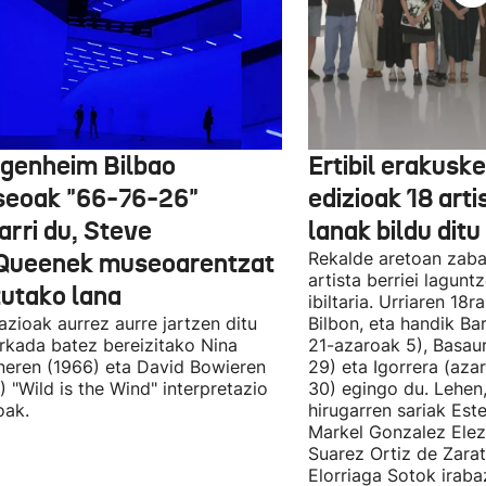
genheim Bilbao
Ertibil erakusk
eoak "66-76-26"
edizioak 18 arti
arri du, Steve
lanak bildu ditu
ueenek museoarentzat
Rekalde aretoan zaba
artista berriei lagun
tutako lana
ibiltaria. Urriaren 18
lazioak aurrez aurre jartzen ditu
Bilbon, eta handik Ba
kada batez bereizitako Nina
21-azaroak 5), Basaur
eren (1966) eta David Bowieren
29) eta Igorrera (az
) "Wild is the Wind" interpretazio
30) egingo du. Lehen,
oak.
hirugarren sariak Est
Markel Gonzalez Elez
Suarez Ortiz de Zara
Elorriaga Sotok irabaz