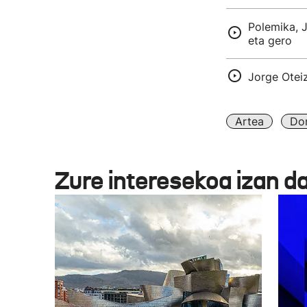
Polemika, 
eta gero
Jorge Otei
Artea
Don
Zure interesekoa izan d