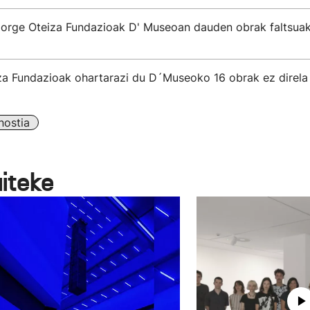
Jorge Oteiza Fundazioak D' Museoan dauden obrak faltsuak
za Fundazioak ohartarazi du D´Museoko 16 obrak ez direla
ostia
aiteke