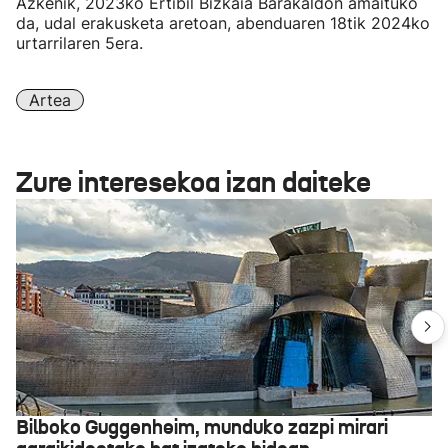
Azkenik, 2023ko Ertibil Bizkaia Barakaldon amaituko
da, udal erakusketa aretoan, abenduaren 18tik 2024ko
urtarrilaren 5era.
Artea
Zure interesekoa izan daiteke
Bilboko Guggenheim, munduko zazpi mirari