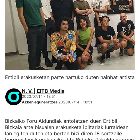
Ertibil erakusketan parte hartuko duten hainbat artista
N. V. | EITB Media
2023/07/14 - 18:51
Azken eguneratzea
2023/07/14 - 18:51
Bizkaiko Foru Aldundiak antolatzen duen Ertibil
Bizkaia arte bisualen erakusketa ibiltariak lurraldean
lan egiten duten eta bertan bizi diren 18 sortzaile
berriren lanak erakutsiko ditu Bilboko Rekalde aretoan.