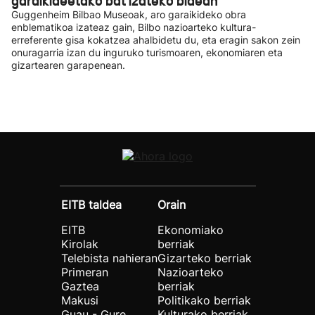
garaikideetako bat izateko bidean
Guggenheim Bilbao Museoak, aro garaikideko obra
enblematikoa izateaz gain, Bilbo nazioarteko kultura-
erreferente gisa kokatzea ahalbidetu du, eta eragin sakon zein
onuragarria izan du inguruko turismoaren, ekonomiaren eta
gizartearen garapenean.
EITB taldea
Orain
EITB
Ekonomiako
Kirolak
berriak
Telebista nahieran
Gizarteko berriak
Primeran
Nazioarteko
Gaztea
berriak
Makusi
Politikako berriak
Guau - Gure
Kulturako berriak