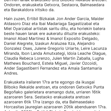
Ondoren, erakusketa Getxora, Sestaora, Balmasedara
eta Barakaldora iritsiko da.
Hain zuzen, Ertibil Bizkaiak Jon Ander Garcia, Maider
Aldasoro Diaz eta Ibai Madariaga Sagastizabal eta
Miel Oyarzabal artistak saritu ditu, eta horiekin batera
beste hauen lanak ere aukeratu dituzte erakusteko:
Imanol Abad Martinez & Imanol Exposito Delgado,
Daniel Alegrete, Izaskun Araluzea Itza, Alejandro
Gonzalez Oses, Julene Gregorio Uriarte, Leire Lacunza
Miranda, Ibon Landa Amutxategi, Idoia Leache Olague,
Claudia Rebeca Lorenzo, Julen Martin Zaballa, Lugha
Mathews Bouchard, Estela Miguel, Javier Ozcoidi,
Ander Sagastiberri Fernandez eta Amaia Santamaria
Andres.
Erakusketa irailaren 17ra arte egongo da ikusgai
Bilboko Rekalde aretoan, eta ondoren Getxoko Punta
Begoñako galerietara eramango dute, urriaren 16tik
azaroaren 5era. Sestaoko erakusketa aretoan
azaroaren 6tik 17ra izango da, eta Balmasedako
Horcasitas jauregian azaroaren 20tik abenduaren 17ra.