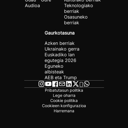
Audioa
Teknologiako
berriak
Osasuneko
berriak
Gaurkotasuna
Azken berriak
Ukrainako gerra
Euskadiko lan
egutegia 2026
Eguneko
albisteak
AEB eta Trump
Pribatutasun politika
Lege oharra
Cookie politika
Cookieen konfigurazioa
Harremana