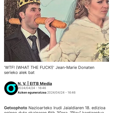
'WTF! (WHAT THE FUCK!)' Jean-Marie Donaten
serieko alek bat
N. V. | EITB Media
2024/04/24 - 16:46
Azken eguneratzea
2024/04/24 - 16:46
Getxophoto
Nazioarteko Irudi Jaialdiaren 18. edizioa
egingo dute ekainaren 6tik 30era, "Play" kontzeptua