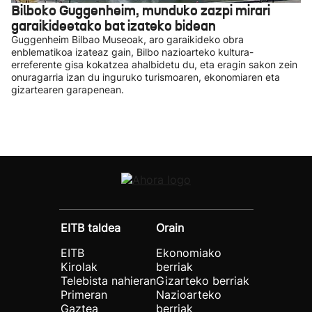
Bilboko Guggenheim, munduko zazpi mirari
garaikideetako bat izateko bidean
Guggenheim Bilbao Museoak, aro garaikideko obra
enblematikoa izateaz gain, Bilbo nazioarteko kultura-
erreferente gisa kokatzea ahalbidetu du, eta eragin sakon zein
onuragarria izan du inguruko turismoaren, ekonomiaren eta
gizartearen garapenean.
EITB taldea
Orain
EITB
Ekonomiako
Kirolak
berriak
Telebista nahieran
Gizarteko berriak
Primeran
Nazioarteko
Gaztea
berriak