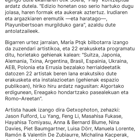
ardatz dutela. "Edizio honetan oso serio hartuko dugu
jolasa, haren formak eta aukerak aztertuz. Irudiaren
eta argazkiaren eremutik —eta haratago—,
Playunibertsoan murgilduko gara", azaldu dute
antolatzaileek.
Bigarren urtez jarraian, María Ptqk bilbotarra izango
da zuzendari artistikoa, eta 22 erakusketa programatu
ditu, horietako gehienak kalean: "Suitza, Japonia,
Alemania, Txina, Argentina, Brasil, Espainia, Ukraina,
AEB, Polonia eta Errusia bezalako herrialdeetatik
datozen 22 artistak beren lana erakutsiko dute
erakusketa eta instalazioetan (gehienak espazio
publikoan), hiriko hiru ardatz nagusitan: Algortako
erdigunean, Ereagako hondartzako pasealekuan eta
Romo–Areetan".
Artista hauek izango dira Getxophoton, zehazki:
Jason Fulford, Lu Yang, Feng Li, Masahisa Fukase,
Hayahisa Tomiyasu, Anna & Bernard Blume, Nina
Davies, Piet Baumgartner, Luisa Dörr, Manuela Lorente,
Ramón & Valentín De Zubiaurre, Michalina Kacperak,