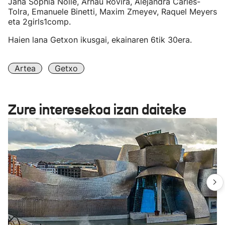
Jana Sophia Nolle, Arnau Rovira, Alejandra Carles-
Tolra, Emanuele Binetti, Maxim Zmeyev, Raquel Meyers
eta 2girls1comp.
Haien lana Getxon ikusgai, ekainaren 6tik 30era.
Artea
Getxo
Zure interesekoa izan daiteke