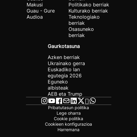
Makusi
Politikako berriak
Guau - Gure
Kulturako berriak
Audioa
Teknologiako
berriak
Osasuneko
berriak
Gaurkotasuna
Azken berriak
Ukrainako gerra
Euskadiko lan
egutegia 2026
Eguneko
albisteak
AEB eta Trump
Pribatutasun politika
Lege oharra
Cookie politika
Cookieen konfigurazioa
Harremana