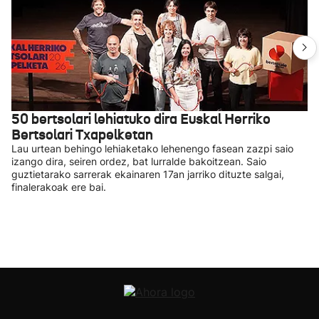
50 bertsolari lehiatuko dira Euskal Herriko
Bertsolari Txapelketan
Lau urtean behingo lehiaketako lehenengo fasean zazpi saio
izango dira, seiren ordez, bat lurralde bakoitzean. Saio
guztietarako sarrerak ekainaren 17an jarriko dituzte salgai,
finalerakoak ere bai.