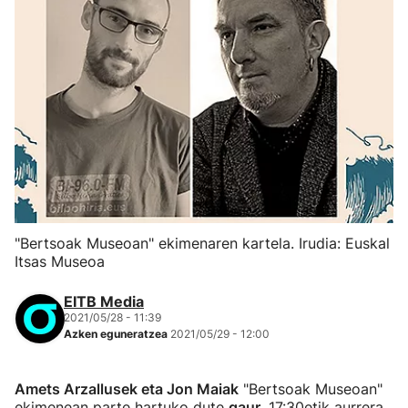
"Bertsoak Museoan" ekimenaren kartela. Irudia: Euskal
Itsas Museoa
EITB Media
2021/05/28 - 11:39
Azken eguneratzea
2021/05/29 - 12:00
Amets Arzallusek eta Jon Maiak
"Bertsoak Museoan"
ekimenean parte hartuko dute
gaur
, 17:30etik aurrera,