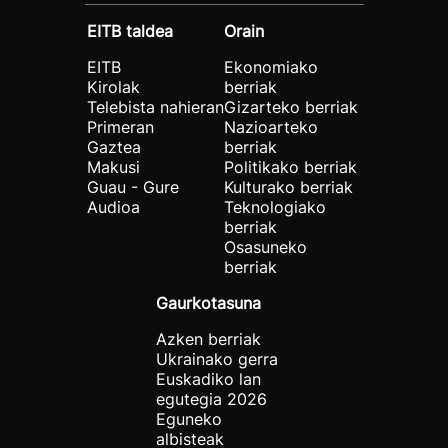
EITB taldea
Orain
EITB
Ekonomiako
Kirolak
berriak
Telebista nahieran
Gizarteko berriak
Primeran
Nazioarteko
Gaztea
berriak
Makusi
Politikako berriak
Guau - Gure
Kulturako berriak
Audioa
Teknologiako
berriak
Osasuneko
berriak
Gaurkotasuna
Azken berriak
Ukrainako gerra
Euskadiko lan
egutegia 2026
Eguneko
albisteak