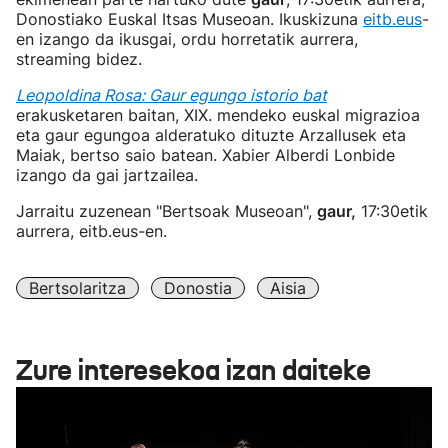
Donostiako Euskal Itsas Museoan. Ikuskizuna
eitb.eus
-
en izango da ikusgai, ordu horretatik aurrera,
streaming bidez.
Leopoldina Rosa: Gaur egungo istorio bat
erakusketaren baitan, XIX. mendeko euskal migrazioa
eta gaur egungoa alderatuko dituzte Arzallusek eta
Maiak, bertso saio batean. Xabier Alberdi Lonbide
izango da gai jartzailea.
Jarraitu zuzenean "Bertsoak Museoan",
gaur,
17:30etik
aurrera, eitb.eus-en.
Bertsolaritza
Donostia
Aisia
Zure interesekoa izan daiteke