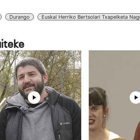
Durango
Euskal Herriko Bertsolari Txapelketa Nag
aiteke