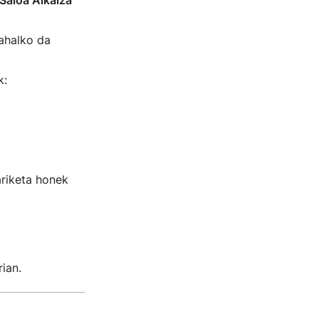
Saioa Alkaiza
ahalko da
k:
ariketa honek
ian.