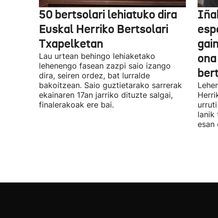
50 bertsolari lehiatuko dira
Iñak
Euskal Herriko Bertsolari
esp
Txapelketan
gain
Lau urtean behingo lehiaketako
ona
lehenengo fasean zazpi saio izango
ber
dira, seiren ordez, bat lurralde
bakoitzean. Saio guztietarako sarrerak
Lehen
ekainaren 17an jarriko dituzte salgai,
Herri
finalerakoak ere bai.
urrut
lanik
esan 