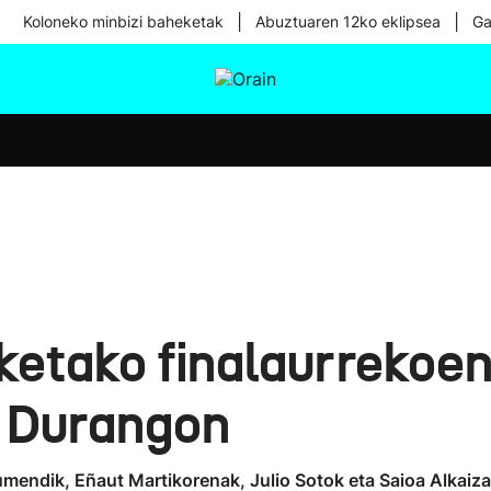
|
|
Koloneko minbizi baheketak
Abuztuaren 12ko eklipsea
Ga
tura
Ikusmiran
Egural
Osasuna
Teknologia
ketako finalaurrekoen 
r Durangon
umendik, Eñaut Martikorenak, Julio Sotok eta Saioa Alkaiza