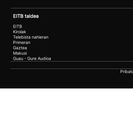
EITB taldea
EITB
Kirolak
Telebista nahieran
Primeran
Gaztea
Makusi
Guau - Gure Audioa
Pribat