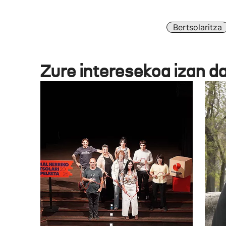
Bertsolaritza
Zure interesekoa izan d