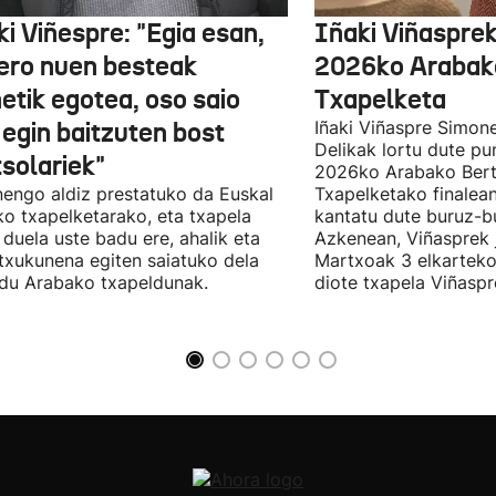
i Viñespre: "Egia esan,
Iñaki Viñasprek
ero nuen besteak
2026ko Arabako
etik egotea, oso saio
Txapelketa
 egin baitzuten bost
Iñaki Viñaspre Simon
Delikak lortu dute pu
tsolariek"
2026ko Arabako Bert
engo aldiz prestatuko da Euskal
Txapelketako finalean
ko txapelketarako, eta txapela
kantatu dute buruz-b
i duela uste badu ere, ahalik eta
Azkenean, Viñasprek j
 txukunena egiten saiatuko dela
Martxoak 3 elkarteko
du Arabako txapeldunak.
diote txapela Viñaspre