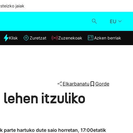
steizko jaiak
EU
dia
Klisk
Zuretzat
Zuzenekoak
Azken berriak
Klisk
Zuzenekoak
Zuretzat
Elkarbanatu
Gorde
lehen itzuliko
Azken berriak
k parte hartuko dute saio horretan, 17:00etatik