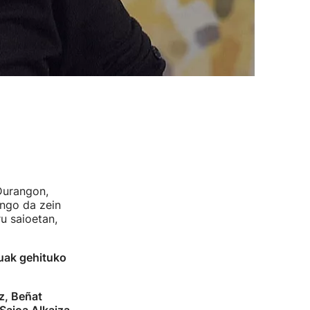
Durangon,
ingo da zein
u saioetan,
uak gehituko
z, Beñat