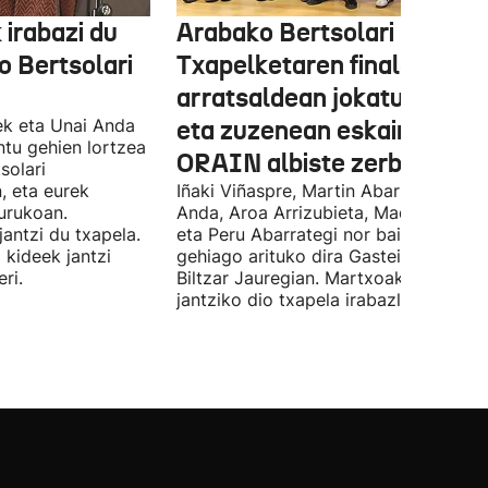
 irabazi du
Arabako Bertsolari
 Bertsolari
Txapelketaren finala gaur
arratsaldean jokatuko da
ek eta Unai Anda
eta zuzenean eskainiko du
ntu gehien lortzea
ORAIN albiste zerbitzuak
solari
, eta eurek
Iñaki Viñaspre, Martin Abarrategi, Una
urukoan.
Anda, Aroa Arrizubieta, Maddi Agirre
antzi du txapela.
eta Peru Abarrategi nor baino nor
 kideek jantzi
gehiago arituko dira Gasteizen, Euro
ri.
Biltzar Jauregian. Martxoak 3 elkarte
jantziko dio txapela irabazleari.