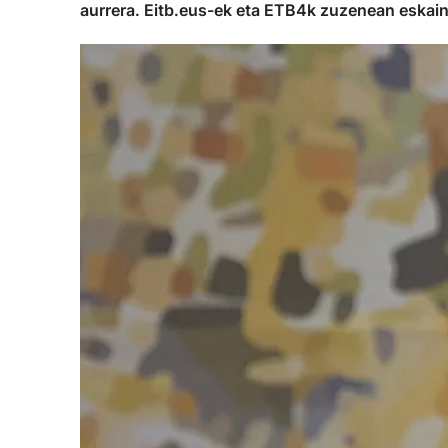
aurrera. Eitb.eus-ek eta ETB4k zuzenean eskain