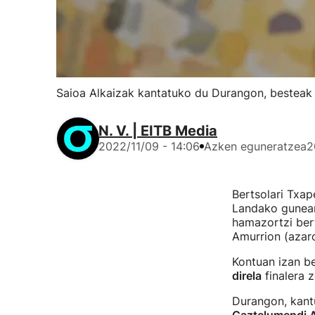
Saioa Alkaizak kantatuko du Durangon, besteak 
N. V. | EITB Media
2022/11/09 - 14:06
Azken eguneratzea
2
Bertsolari Txap
Landako gunean,
hamazortzi bert
Amurrion (azaro
Kontuan izan b
direla
finalera 
Durangon, kantu