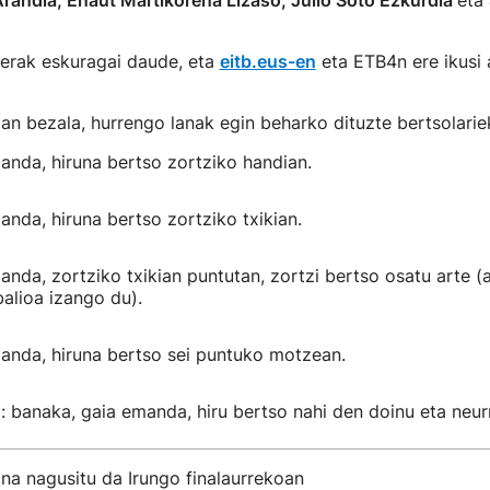
randia, Eñaut Martikorena Lizaso, Julio Soto Ezkurdia
eta
erak eskuragai daude, eta
eitb.eus-en
eta ETB4n ere ikusi 
oan bezala, hurrengo lanak egin beharko dituzte bertsolarie
anda, hiruna bertso zortziko handian.
anda, hiruna bertso zortziko txikian.
anda, zortziko txikian puntutan, zortzi bertso osatu arte (
balioa izango du).
anda, hiruna bertso sei puntuko motzean.
 banaka, gaia emanda, hiru bertso nahi den doinu eta neurr
ina nagusitu da Irungo finalaurrekoan