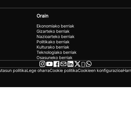
Orain
Ekonomiako berriak
Gizarteko berriak
Nazioarteko berriak
Politikako berriak
Kulturako berriak
Teknologiako berriak
Osasuneko berriak
utasun politika
Lege oharra
Cookie politika
Cookieen konfigurazioa
Har