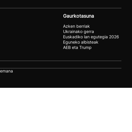
Gaurkotasuna
Azken berriak
Ukrainako gerra
Euskadiko lan egutegia 2026
Eguneko albisteak
AEB eta Trump
remana