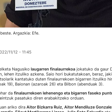
beste. Argazkia: Efe.
022/11/12 - 11:45
elketa Nagusiko
laugarren finalaurrekoa
jokatuko da gaur 
 lehen itzuliko azkena. Saio hori bukatutakoan, beraz, jak
solarik kantatuko duten finalaurrekoen bigarren itzuliko hir
ak 19), Baionan (azaroak 26) eta Bilbon (abenduak 3).
ehar da
finalaurrekoen lehenengo eta bigarren faseko punt
zeintzuk pasatuko diren erabakitzeko orduan.
an ariko dira
Aitor Bizkarra Ruiz, Aitor Mendiluze Gonzale