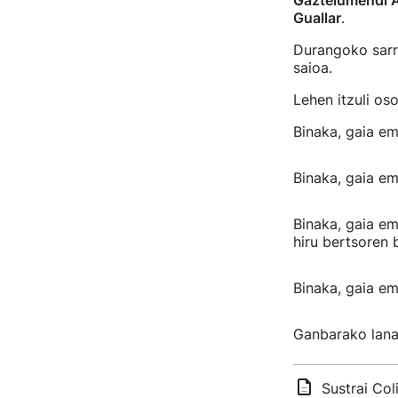
Gaztelumendi A
Guallar
.
Durangoko sarr
saioa.
Lehen itzuli os
Binaka, gaia em
Binaka, gaia em
Binaka, gaia em
hiru bertsoren 
Binaka, gaia em
Ganbarako lana:
Sustrai Col