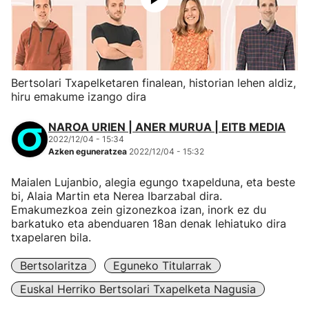
Bertsolari Txapelketaren finalean, historian lehen aldiz,
hiru emakume izango dira
NAROA URIEN | ANER MURUA | EITB MEDIA
2022/12/04 - 15:34
Azken eguneratzea
2022/12/04 - 15:32
Maialen Lujanbio, alegia egungo txapelduna, eta beste
bi, Alaia Martin eta Nerea Ibarzabal dira.
Emakumezkoa zein gizonezkoa izan, inork ez du
barkatuko eta abenduaren 18an denak lehiatuko dira
txapelaren bila.
Bertsolaritza
Eguneko Titularrak
Euskal Herriko Bertsolari Txapelketa Nagusia