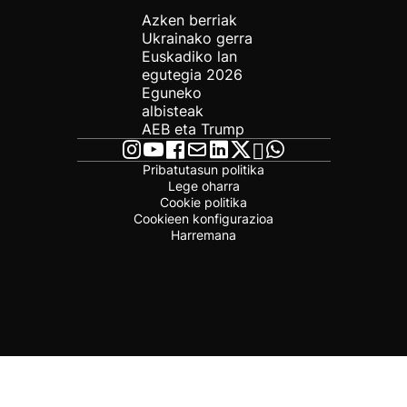
Azken berriak
Ukrainako gerra
Euskadiko lan
egutegia 2026
Eguneko
albisteak
AEB eta Trump
Pribatutasun politika
Lege oharra
Cookie politika
Cookieen konfigurazioa
Harremana