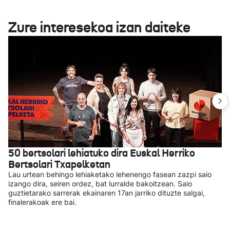
Zure interesekoa izan daiteke
50 bertsolari lehiatuko dira Euskal Herriko
Bertsolari Txapelketan
Lau urtean behingo lehiaketako lehenengo fasean zazpi saio
izango dira, seiren ordez, bat lurralde bakoitzean. Saio
guztietarako sarrerak ekainaren 17an jarriko dituzte salgai,
finalerakoak ere bai.