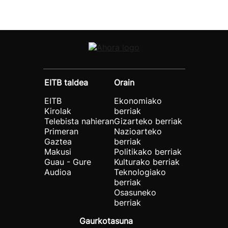
EITB taldea
Orain
EITB
Ekonomiako
Kirolak
berriak
Telebista nahieran
Gizarteko berriak
Primeran
Nazioarteko
Gaztea
berriak
Makusi
Politikako berriak
Guau - Gure
Kulturako berriak
Audioa
Teknologiako
berriak
Osasuneko
berriak
Gaurkotasuna