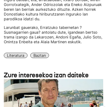
Gorrotxategik, Ander Odriozolak eta Eneko Aizpuruak
beren lan berriak aurkeztuko dituzte. Azken horrek
Donostiako kultura hiriburutzaren inguruko lan
parodikoa idatzi du.
Larunbat gauerako, Erratzuko tabernetan ?
Susmagarrien gaua? antolatu dute, igandean bertso
trama izango da Lekarozen, Andoni Egaña, Julio Soto,
Onintza Enbeita eta Alaia Martinen eskutik.
Literatura
Baztan
Zure interesekoa izan daiteke