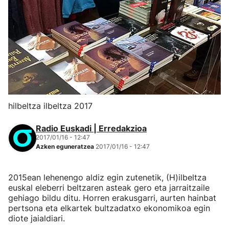
hilbeltza ilbeltza 2017
Radio Euskadi | Erredakzioa
2017/01/16 - 12:47
Azken eguneratzea
2017/01/16 - 12:47
2015ean lehenengo aldiz egin zutenetik, (H)ilbeltza
euskal eleberri beltzaren asteak gero eta jarraitzaile
gehiago bildu ditu. Horren erakusgarri, aurten hainbat
pertsona eta elkartek bultzadatxo ekonomikoa egin
diote jaialdiari.