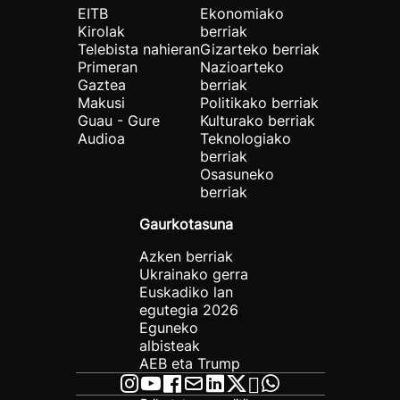
EITB
Ekonomiako
Kirolak
berriak
Telebista nahieran
Gizarteko berriak
Primeran
Nazioarteko
Gaztea
berriak
Makusi
Politikako berriak
Guau - Gure
Kulturako berriak
Audioa
Teknologiako
berriak
Osasuneko
berriak
Gaurkotasuna
Azken berriak
Ukrainako gerra
Euskadiko lan
egutegia 2026
Eguneko
albisteak
AEB eta Trump