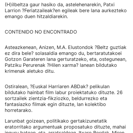
(H)ilbeltza gaur hasiko da, astelehenarekin, Patxi
Larrion ?Feriatzaileak?en egileak bere lana aurkezteko
emango duen hitzaldiarekin.
CONTENIDO NO ENCONTRADO
Asteazkenean, Anizen, M.A. Elustondok ?Beltz guztiak
ez dira bele? solasaldia emango du, bertaratutakoei
Gotzon Garateren lana gerturatzeko, eta, ostegunean,
Patziku Perurenak ?Hilen xarma? lanean bildutako
krimenak aletuko ditu.
Ostiralean, ?Euskal Harriaren ABDak? pelikulan
bildutako hainbat film labur proiektatuko dituzte. 26
sortzailek zientzia-fikziozko, beldurrezko eta
fantasiazko filmak egin dituzte, lan kolektibo
horretarako.
Larunbat goizean, politikako gertakizunetatik
eratorritako argumentuak proposatuko dituzte, mahai
inguru batean, eta, arratsaldean, Itxaro Bordak, Miren