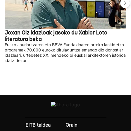
Joxan Oiz idazleak jasoko du Xabier Lete
literatura beka
Eusko Jaurlaritzaren eta BBVA Fundazioaren arteko lankidetza-
programak 70.000 euroko dirulaguntza emango dio donostiar
idazleari, urtebetez XX. mendeko bi euskal arkitektoren istorioa
idatz dezan.
EITB taldea
Orain