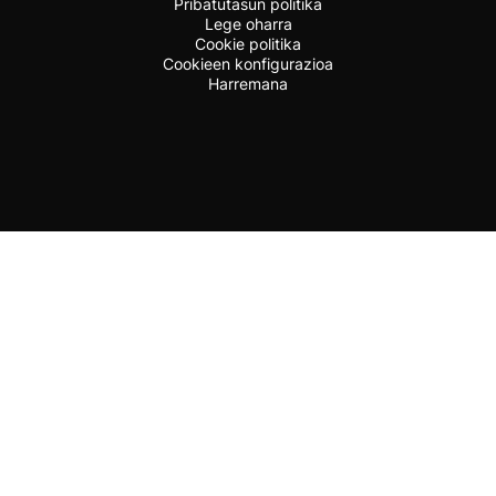
Pribatutasun politika
Lege oharra
Cookie politika
Cookieen konfigurazioa
Harremana