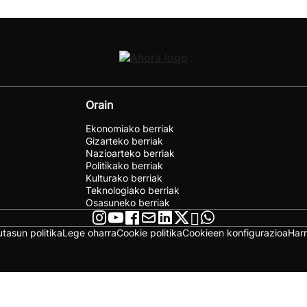
Orain
Ekonomiako berriak
Gizarteko berriak
Nazioarteko berriak
Politikako berriak
Kulturako berriak
Teknologiako berriak
Osasuneko berriak
utasun politika
Lege oharra
Cookie politika
Cookieen konfigurazioa
Har