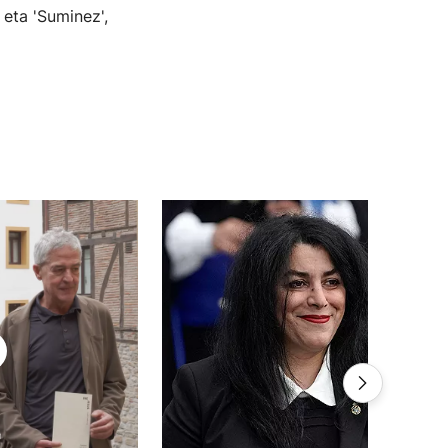
 eta 'Suminez',