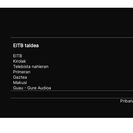
EITB taldea
EITB
Kirolak
Telebista nahieran
Primeran
Gaztea
Makusi
Guau - Gure Audioa
Pribat