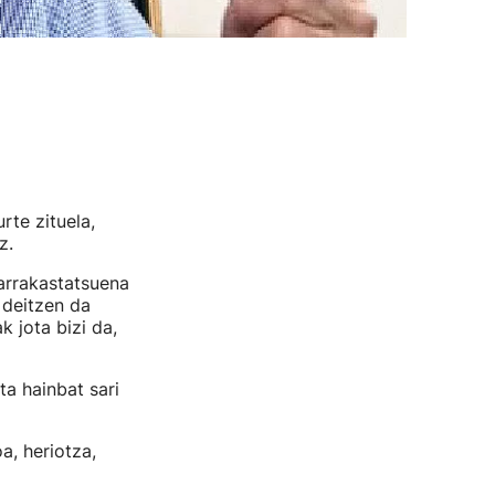
rte zituela,
z.
arrakastatsuena
 deitzen da
k jota bizi da,
ta hainbat sari
a, heriotza,