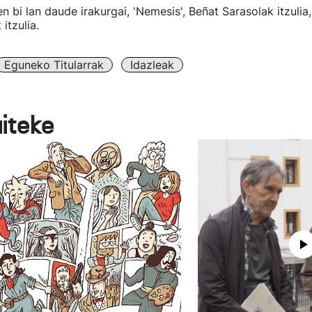
en bi lan daude irakurgai, 'Nemesis', Beñat Sarasolak itzulia,
itzulia.
Eguneko Titularrak
Idazleak
aiteke