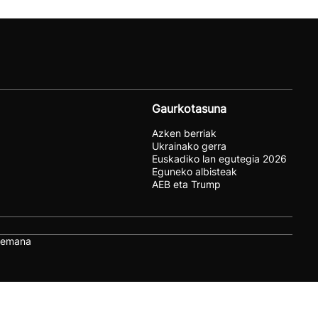
Gaurkotasuna
Azken berriak
Ukrainako gerra
Euskadiko lan egutegia 2026
Eguneko albisteak
AEB eta Trump
remana