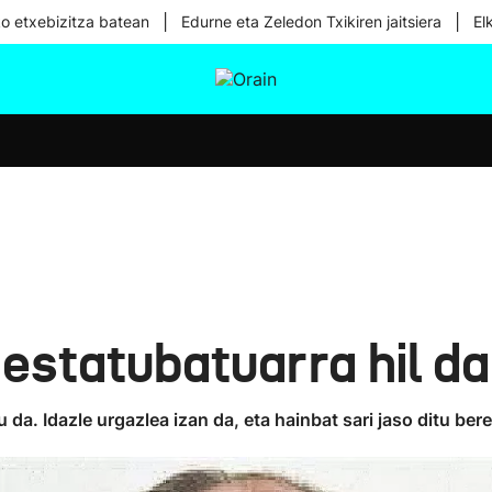
|
|
ko etxebizitza batean
Edurne eta Zeledon Txikiren jaitsiera
El
tura
Ikusmiran
Egural
Osasuna
Teknologia
 estatubatuarra hil da
a. Idazle urgazlea izan da, eta hainbat sari jaso ditu bere