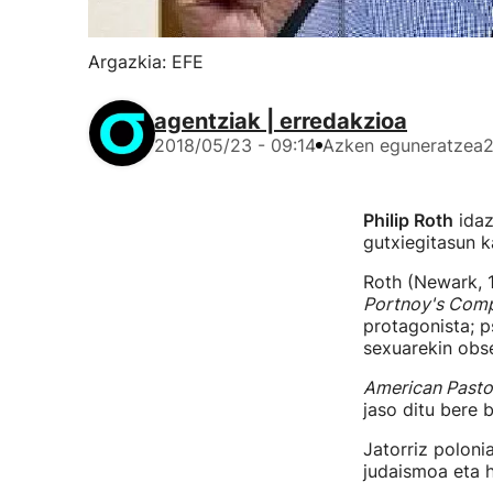
Argazkia: EFE
agentziak | erredakzioa
2018/05/23 - 09:14
Azken eguneratzea
2
Philip Roth
idaz
gutxiegitasun 
Roth (Newark, 1
Portnoy's Comp
protagonista; ps
sexuarekin obs
American Pasto
jaso ditu bere 
Jatorriz poloni
judaismoa eta h