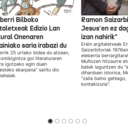
berri Bilboko
Ramon Saizarbit
taletxeak Edizio Lan
Jesus'en ez d
tural Onenaren
izan nahirik"
iniako saria irabazi du
Erein argitaletxeak 
Saizarbitoriak 1976an
errik 25 urteko bidea du atzean,
eleberria berrargitar
komikigintza goi literaturaren
Muñozen hitzaurre eta 
ra igotzeko egin duen
batek laguntzen du "
esteko ekarpena” saritu dio
diharduen istorioa, M
ahaiak.
"zaila baino gehiago,
kontakizuna".