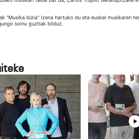
tako musikari talde bat da, Carlos Trujillo teklatujotzaile 
ak "Musika bizia" izena hartuko du eta euskal musikaren t
gungo soinu guztiak bilduz.
aiteke