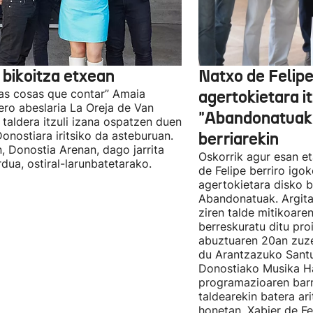
 bikoitza etxean
Natxo de Felip
as cosas que contar” Amaia
agertokietara it
ro abeslaria La Oreja de Van
"Abandonatuak"
taldera itzuli izana ospatzen duen
Donostiara iritsiko da asteburuan.
berriarekin
n, Donostia Arenan, dago jarrita
Oskorrik agur esan et
rdua, ostiral-larunbatetarako.
de Felipe berriro igo
agertokietara disko b
Abandonatuak. Argita
ziren talde mitikoare
berreskuratu ditu pro
abuztuaren 20an zuz
du Arantzazuko Santu
Donostiako Musika H
programazioaren barr
taldearekin batera ar
honetan, Xabier de F