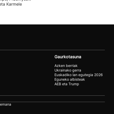
 eta Karmele
Gaurkotasuna
Azken berriak
Ukrainako gerra
Euskadiko lan egutegia 2026
Eguneko albisteak
AEB eta Trump
remana