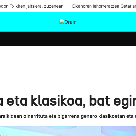
|
don Txikiren jaitsiera, zuzenean
Elkanoren lehorreratzea Getaria
tura
Ikusmiran
Egural
Osasuna
Teknologia
 eta klasikoa, bat eg
raikidean oinarrituta eta bigarrena genero klasikoetan eta