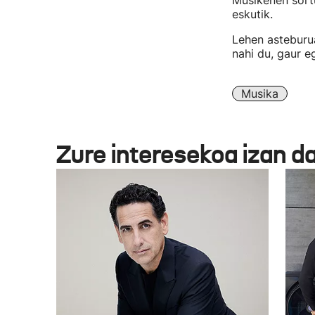
Musikenen sortu
eskutik.
Lehen asteburu
nahi du, gaur e
Musika
Zure interesekoa izan d