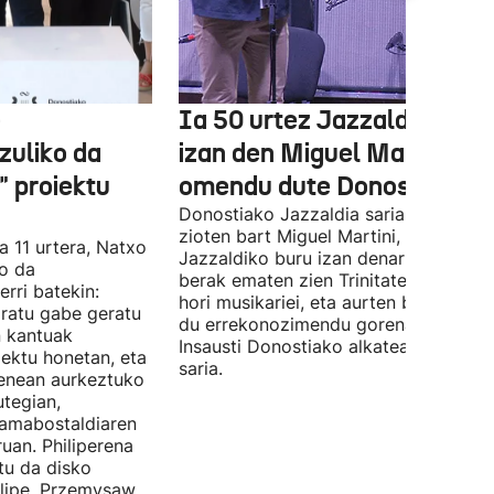
e
Ia 50 urtez Jazzaldiko bur
zuliko da
izan den Miguel Martin
 proiektu
omendu dute Donostian
Donostiako Jazzaldia saria eman
zioten bart Miguel Martini, ia 50 urte
a 11 urtera, Natxo
Jazzaldiko buru izan denari. Orain ar
ko da
berak ematen zien Trinitate Plazan sa
erri batekin:
hori musikariei, eta aurten berak jaso
ratu gabe geratu
du errekonozimendu gorena. Jon
n kantuak
Insausti Donostiako alkateak eman zi
iektu honetan, eta
saria.
enean aurkeztuko
tegian,
amabostaldiaren
uan. Philiperena
itu da disko
elipe, Przemysaw