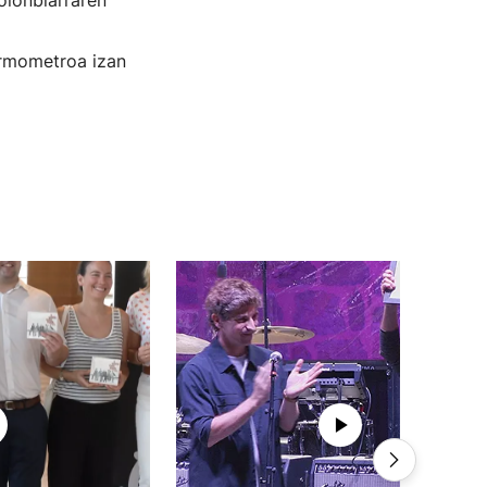
kolonbiarraren
ermometroa izan