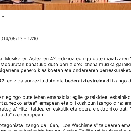
TB
014/05/13 - 17:10
l Musikaren Astearen 42. edizioa egingo dute maiatzaren 1
 asteburutan banatuko dute berriz ere: lehena musika garaik
 bigarrena genero klasikoetan eta ondarearen berreskuraket
42. edizioa aurkeztu dute eta
bederatzi estreinaldi
izango d
n egingo dute lehen emanaldia: egile garaikideei eskainiko
ntzunezko artea" lemapean eta bi ikuskizun izango dira: em
rategia/ Hitz" taldearen eskutik eta opera elektroniko bat, "
a da" izenburupean.
tagonista izango da 16an, "Los Wachisneis" taldearen eman