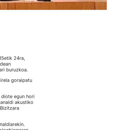
5etik 24ra,
idean
ari buruzkoa.
irela goraipatu
 diote egun hori
analdi akustiko
Bizitzara
aldiarekin.