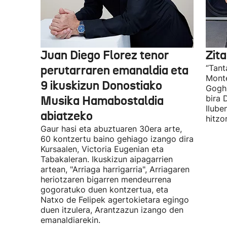
Juan Diego Florez tenor
Zita
perutarraren emanaldia eta
“Tant
Monte
9 ikuskizun Donostiako
Gogh 
Musika Hamabostaldia
bira 
Ilube
abiatzeko
hitzo
Gaur hasi eta abuztuaren 30era arte,
60 kontzertu baino gehiago izango dira
Kursaalen, Victoria Eugenian eta
Tabakaleran. Ikuskizun aipagarrien
artean, "Arriaga harrigarria", Arriagaren
heriotzaren bigarren mendeurrena
gogoratuko duen kontzertua, eta
Natxo de Felipek agertokietara egingo
duen itzulera, Arantzazun izango den
emanaldiarekin.