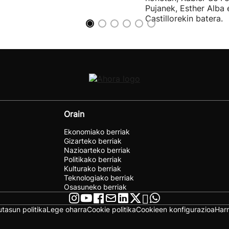
Pujanek, Esther Alba
Castillorekin batera.
Orain
Ekonomiako berriak
Gizarteko berriak
Nazioarteko berriak
Politikako berriak
Kulturako berriak
Teknologiako berriak
Osasuneko berriak
utasun politika
Lege oharra
Cookie politika
Cookieen konfigurazioa
Har