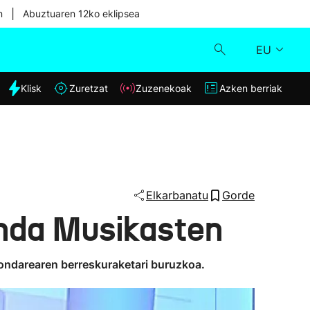
|
n
Abuztuaren 12ko eklipsea
EU
dia
Klisk
Zuretzat
Zuzenekoak
Azken berriak
Klisk
Zuzenekoak
Zuretzat
Elkarbanatu
Gorde
inda Musikasten
Azken berriak
 ondarearen berreskuraketari buruzkoa.