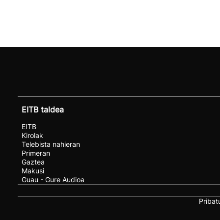
EITB taldea
EITB
Kirolak
Telebista nahieran
Primeran
Gaztea
Makusi
Guau - Gure Audioa
Pribat