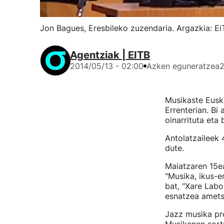
Jon Bagues, Eresbileko zuzendaria. Argazkia: Ei
Agentziak | EITB
2014/05/13 - 02:00
Azken eguneratzea
2
Musikaste Euska
Errenterian. Bi
oinarrituta eta
Antolatzaileek 
dute.
Maiatzaren 15ea
"Musika, ikus-e
bat, "Xare Labo
esnatzea amets
Jazz musika pro