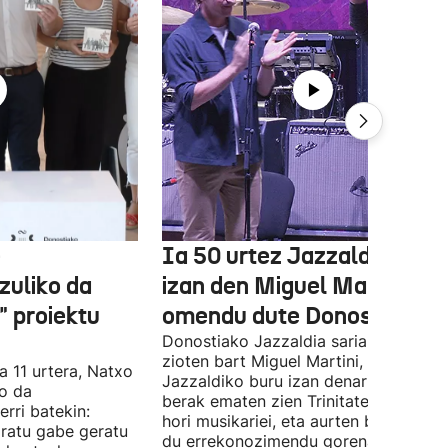
e
Ia 50 urtez Jazzaldiko bur
zuliko da
izan den Miguel Martin
 proiektu
omendu dute Donostian
Donostiako Jazzaldia saria eman
zioten bart Miguel Martini, ia 50 urte
a 11 urtera, Natxo
Jazzaldiko buru izan denari. Orain ar
ko da
berak ematen zien Trinitate Plazan sa
erri batekin:
hori musikariei, eta aurten berak jaso
ratu gabe geratu
du errekonozimendu gorena. Jon