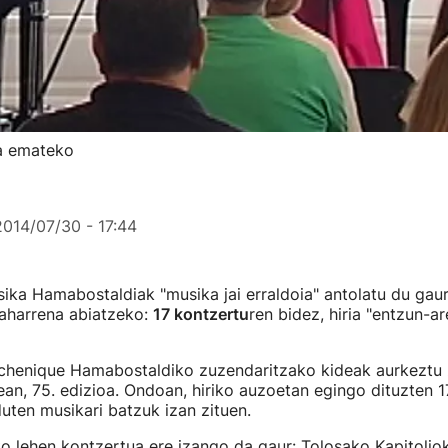
ia emateko
2014/07/30 - 17:44
ka Hamabostaldiak "musika jai erraldoia" antolatu du gau
zaharrena abiatzeko:
17 kontzertu
ren bidez, hiria "entzun-ar
chenique Hamabostaldiko zuzendaritzako kideak aurkeztu 
ean, 75. edizioa. Ondoan, hiriko auzoetan egingo dituzten 
uten musikari batzuk izan zituen.
ko lehen kontzertua ere izango da gaur: Tolosako Kapitolio