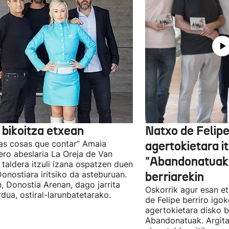
 bikoitza etxean
Natxo de Felip
as cosas que contar” Amaia
agertokietara it
ro abeslaria La Oreja de Van
"Abandonatuak"
taldera itzuli izana ospatzen duen
Donostiara iritsiko da asteburuan.
berriarekin
n, Donostia Arenan, dago jarrita
Oskorrik agur esan et
rdua, ostiral-larunbatetarako.
de Felipe berriro igo
agertokietara disko b
Abandonatuak. Argita