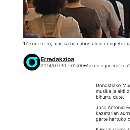
17 kontzertu, musika hamabostaldiari ongietorr
Erredakzioa
2014/07/30 - 02:00
Azken eguneratzea
Donostiako Musi
musika jaialdi 
bihurtu dute.
Jose Antonio E
kazetarien aurr
parte hartuko d
Kursaal jauregi