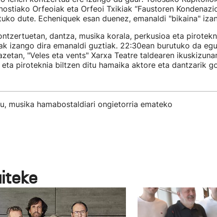
nostiako Orfeoiak eta Orfeoi Txikiak “Faustoren Kondenazi
atuko dute. Echeniquek esan duenez, emanaldi "bikaina" iza
ntzertuetan, dantza, musika korala, perkusioa eta pirotekn
ak izango dira emanaldi guztiak. 22:30ean burutuko da egu
azetan, "Veles eta vents" Xarxa Teatre taldearen ikuskizuna
k eta piroteknia biltzen ditu hamaika aktore eta dantzarik 
tu, musika hamabostaldiari ongietorria emateko
aiteke