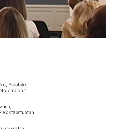
rko, Estatuko
eto erraldoi”
zuen,
17 kontzertuetan
ko Orkestra