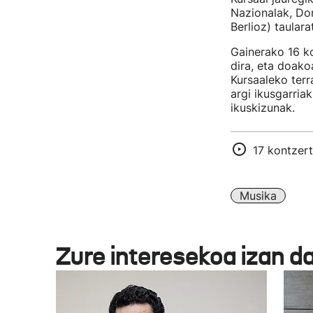
Nazionalak, Do
Berlioz) taular
Gainerako 16 ko
dira, eta doako
Kursaaleko terr
argi ikusgarria
ikuskizunak.
17 kontzer
Musika
Zure interesekoa izan d