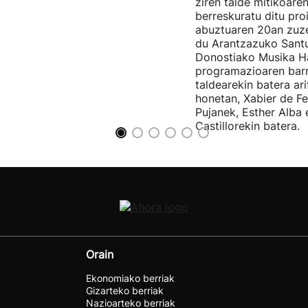
ziren talde mitikoare
berreskuratu ditu pro
abuztuaren 20an zuz
du Arantzazuko Santu
Donostiako Musika H
programazioaren barr
taldearekin batera ar
honetan, Xabier de F
Pujanek, Esther Alba
Castillorekin batera.
Orain
Ekonomiako berriak
Gizarteko berriak
Nazioarteko berriak