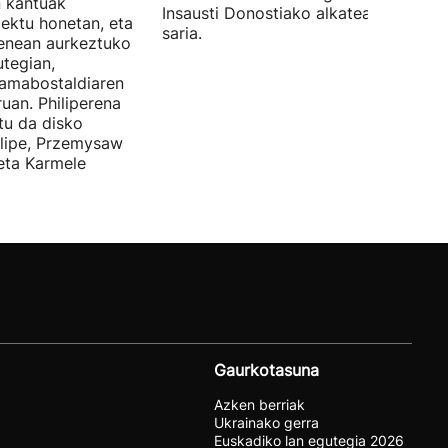
n kantuak
Insausti Donostiako alkateak eman zi
iektu honetan, eta
saria.
enean aurkeztuko
tegian,
amabostaldiaren
uan. Philiperena
itu da disko
elipe, Przemysaw
 eta Karmele
Gaurkotasuna
Azken berriak
Ukrainako gerra
Euskadiko lan egutegia 2026