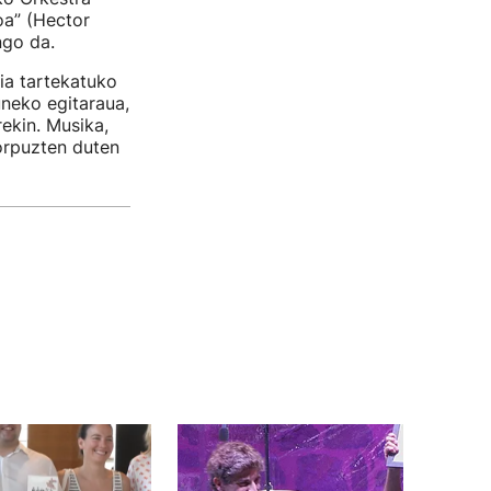
oa” (Hector
ngo da.
ia tartekatuko
neko egitaraua,
rekin. Musika,
gorpuzten duten