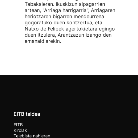
Tabakaleran. Ikuskizun aipagarrien
artean, "Arriaga harrigarria", Arriagaren
heriotzaren bigarren mendeurrena
gogoratuko duen kontzertua, eta
Natxo de Felipek agertokietara egingo
duen itzulera, Arantzazun izango den
emanaldiarekin.
EITB taldea
EITB
Kirolak
Telebista nahieran