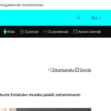
ortugaldarrak hondartzetan
EU
dia
Klisk
Zuretzat
Zuzenekoak
Azken berriak
Klisk
Zuzenekoak
Zuretzat
Elkarbanatu
Gorde
Azken berriak
ituzte Estatuko musika jaialdi zaharrenaren