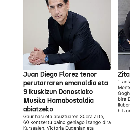
Juan Diego Florez tenor
Zita
perutarraren emanaldia eta
“Tant
Monte
9 ikuskizun Donostiako
Gogh 
Musika Hamabostaldia
bira 
Ilube
abiatzeko
hitzo
Gaur hasi eta abuztuaren 30era arte,
60 kontzertu baino gehiago izango dira
Kursaalen, Victoria Eugenian eta