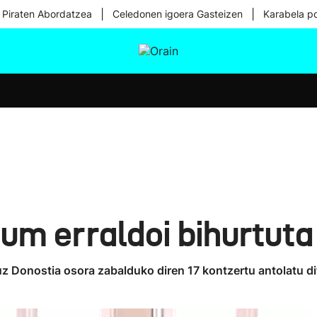
|
|
 Piraten Abordatzea
Celedonen igoera Gasteizen
Karabela p
tura
Ikusmiran
Egural
Osasuna
Teknologia
ium erraldoi bihurtuta
duz Donostia osora zabalduko diren 17 kontzertu antolatu d