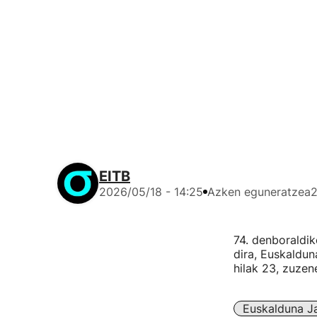
EITB
2026/05/18 - 14:25
Azken eguneratzea
2
74. denboraldi
dira, Euskaldun
hilak 23, zuzen
Euskalduna J