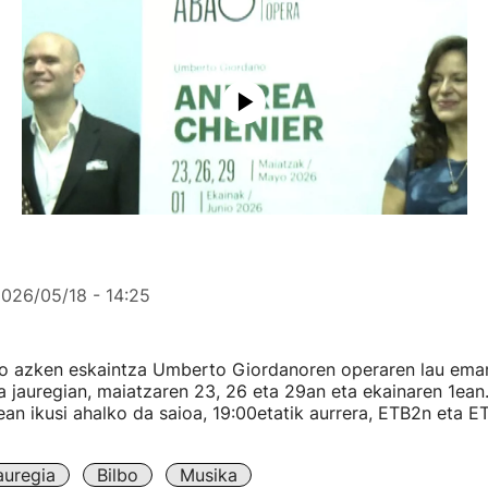
026/05/18 - 14:25
ko azken eskaintza Umberto Giordanoren operaren lau eman
a jauregian, maiatzaren 23, 26 eta 29an eta ekainaren 1ean
ean ikusi ahalko da saioa, 19:00etatik aurrera, ETB2n eta 
auregia
Bilbo
Musika