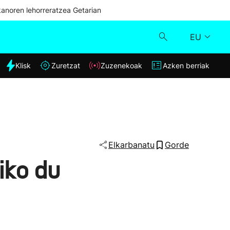
kanoren lehorreratzea Getarian
EU
dia
Klisk
Zuretzat
Zuzenekoak
Azken berriak
Klisk
Zuzenekoak
Zuretzat
Elkarbanatu
Gorde
iko du
Azken berriak