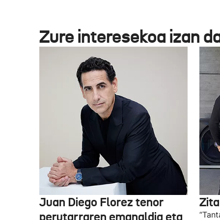
Zure interesekoa izan d
Juan Diego Florez tenor
Zita
perutarraren emanaldia eta
“Tant