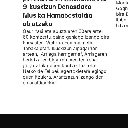
Monte
9 ikuskizun Donostiako
Gogh 
Musika Hamabostaldia
bira 
Ilube
abiatzeko
hitzo
Gaur hasi eta abuztuaren 30era arte,
60 kontzertu baino gehiago izango dira
Kursaalen, Victoria Eugenian eta
Tabakaleran. Ikuskizun aipagarrien
artean, "Arriaga harrigarria", Arriagaren
heriotzaren bigarren mendeurrena
gogoratuko duen kontzertua, eta
Natxo de Felipek agertokietara egingo
duen itzulera, Arantzazun izango den
emanaldiarekin.