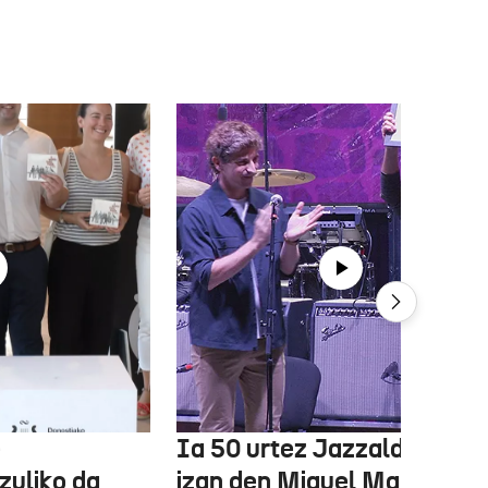
e
Ia 50 urtez Jazzaldiko bur
zuliko da
izan den Miguel Martin