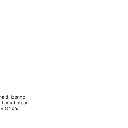
aldi izango
. Larunbatean,
ETB ONen.