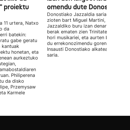
 proiektu
omendu dute Donostian
Donostiako Jazzaldia saria eman
zioten bart Miguel Martini, ia 50 urte
a 11 urtera, Natxo
Jazzaldiko buru izan denari. Orain ar
ko da
berak ematen zien Trinitate Plazan sa
erri batekin:
hori musikariei, eta aurten berak jaso
ratu gabe geratu
du errekonozimendu gorena. Jon
n kantuak
Insausti Donostiako alkateak eman zi
iektu honetan, eta
saria.
enean aurkeztuko
tegian,
amabostaldiaren
uan. Philiperena
itu da disko
elipe, Przemysaw
 eta Karmele