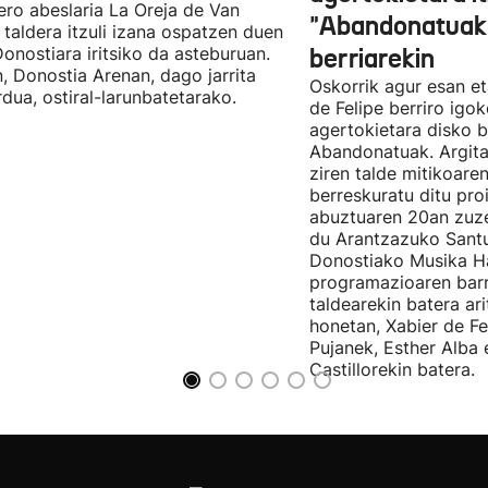
ro abeslaria La Oreja de Van
"Abandonatuak"
taldera itzuli izana ospatzen duen
Donostiara iritsiko da asteburuan.
berriarekin
n, Donostia Arenan, dago jarrita
Oskorrik agur esan et
rdua, ostiral-larunbatetarako.
de Felipe berriro igo
agertokietara disko b
Abandonatuak. Argita
ziren talde mitikoare
berreskuratu ditu pro
abuztuaren 20an zuz
du Arantzazuko Santu
Donostiako Musika H
programazioaren barr
taldearekin batera ar
honetan, Xabier de F
Pujanek, Esther Alba
Castillorekin batera.