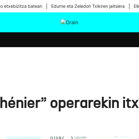
|
|
ko etxebizitza batean
Edurne eta Zeledon Txikiren jaitsiera
El
tura
Ikusmiran
Egural
Osasuna
Teknologia
énier” operarekin itx