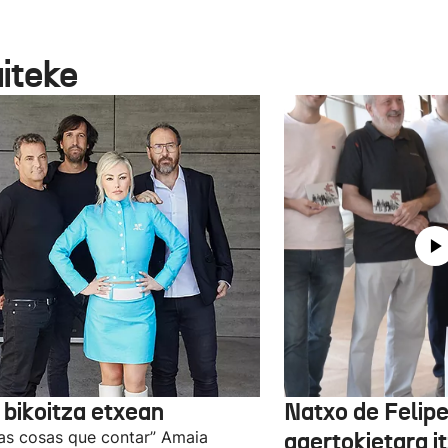
aiteke
 bikoitza etxean
Natxo de Felip
as cosas que contar” Amaia
agertokietara it