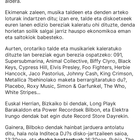
aldera.
Ekimenak zaleen, musika taldeen eta denden arteko
loturak indartzen ditu; izan ere, talde eta diskoetxeek
euren lanen edizio bereziak kaleratu ohi dituzte, denda
horietan soilik salgai jarriz hauspo ekonomikoa eman
eta saltokiok babesteko.
Aurten, orotariko talde eta musikariek kaleratuko
dituzte lan bereziak egun berezia ospatzeko: 091,
Supersubmarina, Animal Collective, Biffy Clyro, Black
Keys, Cypress Hill, Elvis Presley, Foo Fighters, Herbie
Hancock, Jaco Pastorius, Johnny Cash, King Crimson,
Metallica ?behinolako maketa berrargitaratuko du?,
Placebo, Roxy Music, Simon & Garfunkel, The Who,
White Stripes...
Euskal Herrian, Bizkaiko bi dendak, Long Playk
Barakaldon eta Power Recordsek Bilbon, eta Elektra
Irungo dendak bat egin dute Record Store Dayrekin.
Gainera, Bilboko dendak hainbat jarduera antolatu
ditu, hala nola Inditeca DJ?s disko-jartzaileen saioa,
13:30ean, eta
doako kontzertuak
16:30ean. Rubia, The