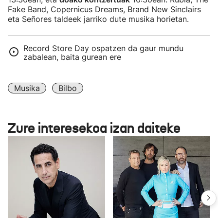
Fake Band, Copernicus Dreams, Brand New Sinclairs
eta Señores taldeek jarriko dute musika horietan.
Record Store Day ospatzen da gaur mundu
zabalean, baita gurean ere
Musika
Bilbo
Zure interesekoa izan daiteke