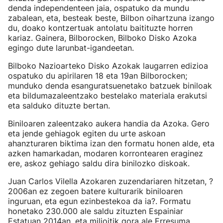
denda independenteen jaia, ospatuko da mundu
zabalean, eta, besteak beste, Bilbon oihartzuna izango
du, doako kontzertuak antolatu baitituzte horren
kariaz. Gainera, Bilborocken, Bilboko Disko Azoka
egingo dute larunbat-igandeetan.
Bilboko Nazioarteko Disko Azokak laugarren edizioa
ospatuko du apirilaren 18 eta 19an Bilborocken;
munduko denda esanguratsuenetako batzuek biniloak
eta bildumazaleentzako bestelako materiala erakutsi
eta salduko dituzte bertan.
Biniloaren zaleentzako aukera handia da Azoka. Gero
eta jende gehiagok egiten du urte askoan
ahanzturaren biktima izan den formatu honen alde, eta
azken hamarkadan, modaren korrontearen eraginez
ere, askoz gehiago saldu dira binilozko diskoak.
Juan Carlos Vilella Azokaren zuzendariaren hitzetan, ?
2006an ez zegoen batere kulturarik biniloaren
inguruan, eta egun ezinbestekoa da ia?. Formatu
honetako 230.000 ale saldu zituzten Espainiar
Estatuan 2014an, eta milioitik gora ale Erresuma