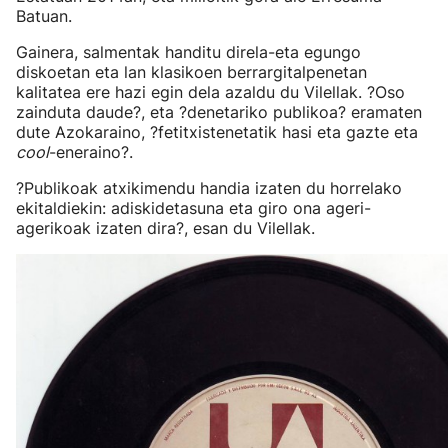
Batuan.
Gainera, salmentak handitu direla-eta egungo
diskoetan eta lan klasikoen berrargitalpenetan
kalitatea ere hazi egin dela azaldu du Vilellak. ?Oso
zainduta daude?, eta ?denetariko publikoa? eramaten
dute Azokaraino, ?fetitxistenetatik hasi eta gazte eta
cool
-eneraino?.
?Publikoak atxikimendu handia izaten du horrelako
ekitaldiekin: adiskidetasuna eta giro ona ageri-
agerikoak izaten dira?, esan du Vilellak.