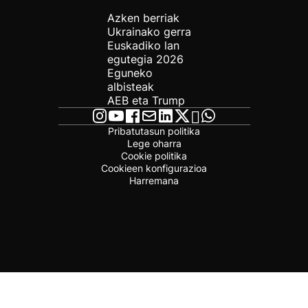
Azken berriak
Ukrainako gerra
Euskadiko lan
egutegia 2026
Eguneko
albisteak
AEB eta Trump
Pribatutasun politika
Lege oharra
Cookie politika
Cookieen konfigurazioa
Harremana