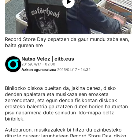
Record Store Day ospatzen da gaur mundu zabalean,
baita gurean ere
Natxo Velez | eitb.eus
2015/04/17 - 02:00
Azken eguneratzea
2015/04/17 - 14:32
Binilozko diskoa bueltan da, jakina denez, disko
denden apaletara eta musikazaleen erosketa
zerrendetara, eta egun denda fisikoetan diskoak
erosteko balentria gauzatzen duten horien hautuetan
pisu nabarmena dute soinudun ildo-mapa beltz
biribilek.
Asteburuon, musikazaleek bi hitzordu ezinbesteko
dituzte gurean: larunbatean Record Store Day, disko