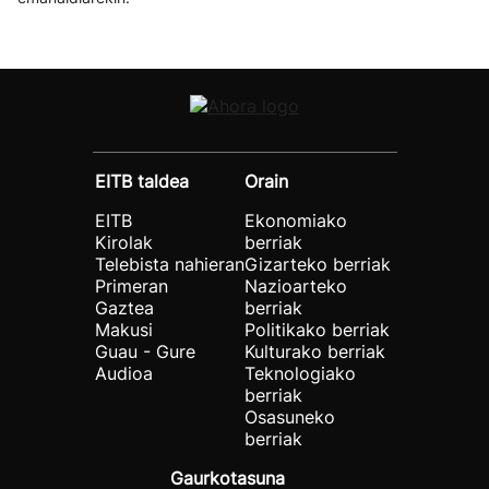
EITB taldea
Orain
EITB
Ekonomiako
Kirolak
berriak
Telebista nahieran
Gizarteko berriak
Primeran
Nazioarteko
Gaztea
berriak
Makusi
Politikako berriak
Guau - Gure
Kulturako berriak
Audioa
Teknologiako
berriak
Osasuneko
berriak
Gaurkotasuna