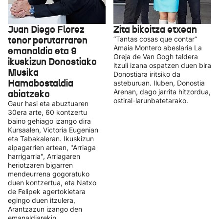
Juan Diego Florez
Zita bikoitza etxean
tenor perutarraren
“Tantas cosas que contar”
Amaia Montero abeslaria La
emanaldia eta 9
Oreja de Van Gogh taldera
ikuskizun Donostiako
itzuli izana ospatzen duen bira
Musika
Donostiara iritsiko da
Hamabostaldia
asteburuan. Iluben, Donostia
abiatzeko
Arenan, dago jarrita hitzordua,
ostiral-larunbatetarako.
Gaur hasi eta abuztuaren
30era arte, 60 kontzertu
baino gehiago izango dira
Kursaalen, Victoria Eugenian
eta Tabakaleran. Ikuskizun
aipagarrien artean, "Arriaga
harrigarria", Arriagaren
heriotzaren bigarren
mendeurrena gogoratuko
duen kontzertua, eta Natxo
de Felipek agertokietara
egingo duen itzulera,
Arantzazun izango den
emanaldiarekin.