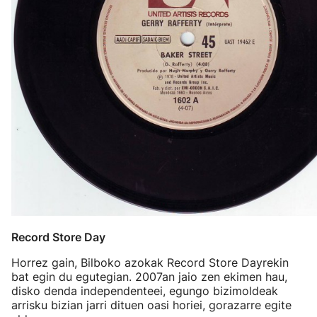
Record Store Day
Horrez gain, Bilboko azokak Record Store Dayrekin
bat egin du egutegian. 2007an jaio zen ekimen hau,
disko denda independenteei, egungo bizimoldeak
arrisku bizian jarri dituen oasi horiei, gorazarre egite