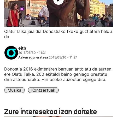
Olatu Talka jaialdia Donostiako txoko guztietara heldu
da
eitb
2015/05/30 - 11:31
Azken eguneratzea
2015/05/30 - 11:27
Donostia 2016 ekimenaren barruan antolatu da aurten
ere Olatu Talka. 200 ekitaldi baino gehiago prestatu
dira astebururako. Hiri osoko auzoetan egingo dira.
Musika
Kontzertuak
Zure interesekoa izan daiteke