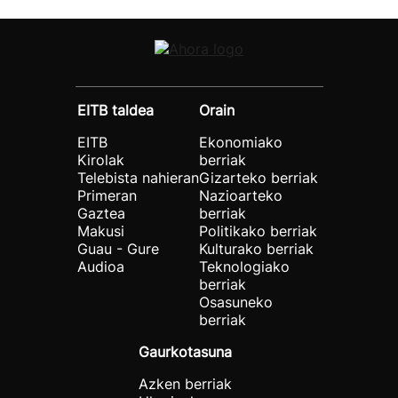
EITB taldea
Orain
EITB
Ekonomiako
Kirolak
berriak
Telebista nahieran
Gizarteko berriak
Primeran
Nazioarteko
Gaztea
berriak
Makusi
Politikako berriak
Guau - Gure
Kulturako berriak
Audioa
Teknologiako
berriak
Osasuneko
berriak
Gaurkotasuna
Azken berriak