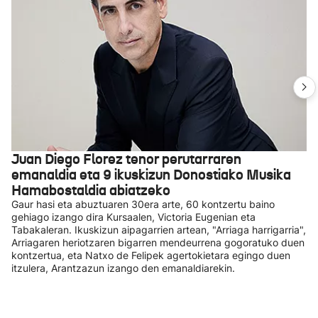
Juan Diego Florez tenor perutarraren
emanaldia eta 9 ikuskizun Donostiako Musika
Hamabostaldia abiatzeko
Gaur hasi eta abuztuaren 30era arte, 60 kontzertu baino
gehiago izango dira Kursaalen, Victoria Eugenian eta
Tabakaleran. Ikuskizun aipagarrien artean, "Arriaga harrigarria",
Arriagaren heriotzaren bigarren mendeurrena gogoratuko duen
kontzertua, eta Natxo de Felipek agertokietara egingo duen
itzulera, Arantzazun izango den emanaldiarekin.