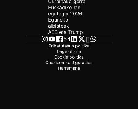
Ukrainako gerra
Euskadiko lan
egutegia 2026
Eguneko
albisteak
AEB eta Trump
Pribatutasun politika
Lege oharra
Cookie politika
Cookieen konfigurazioa
Harremana