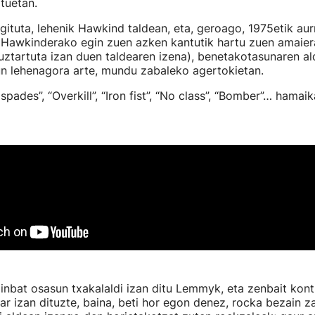
tuetan.
gituta, lehenik Hawkind taldean, eta, geroago, 1975etik au
(Hawkinderako egin zuen azken kantutik hartu zuen amaier
 uztartuta izan duen taldearen izena), benetakotasunaren ald
un lehenagora arte, mundu zabaleko agertokietan.
spades”, “Overkill”, “Iron fist”, “No class”, “Bomber”… hamaik
inbat osasun txakalaldi izan ditu Lemmyk, eta zenbait kon
ar izan dituzte, baina, beti hor egon denez, rocka bezain z