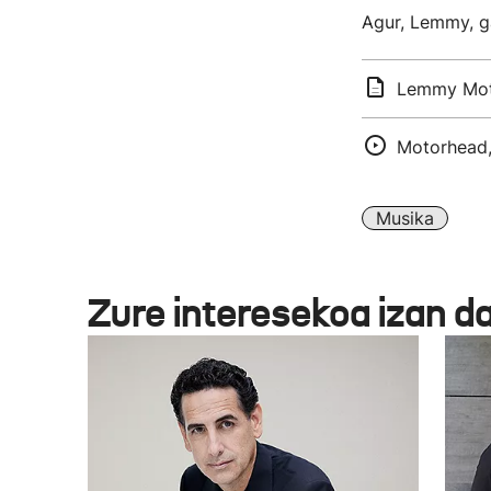
Agur, Lemmy, ga
Lemmy Moto
Motorhead,
Musika
Zure interesekoa izan d