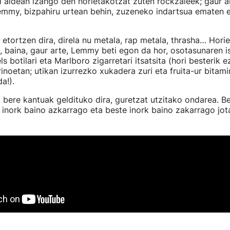
eti aldean izango den horietakotzat zuten rockzaleek; gaur a
Lemmy, bizpahiru urtean behin, zuzeneko indartsua ematen 
etortzen dira, direla nu metala, rap metala, thrasha… Hori
a, baina, gaur arte, Lemmy beti egon da hor, osotasunaren is
ls botilari eta Marlboro zigarretari itsatsita (hori besterik
noetan; utikan izurrezko xukadera zuri eta fruita-ur bitam
a!).
, bere kantuak geldituko dira, guretzat utzitako ondarea. B
inork baino azkarrago eta beste inork baino zakarrago jot