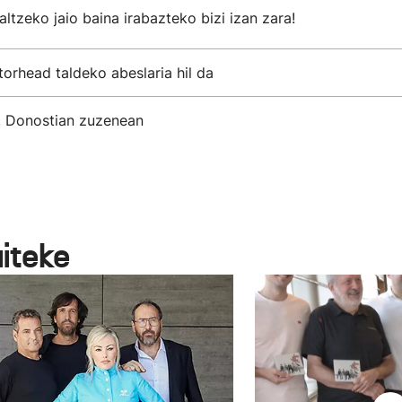
ltzeko jaio baina irabazteko bizi izan zara!
rhead taldeko abeslaria hil da
 Donostian zuzenean
aiteke