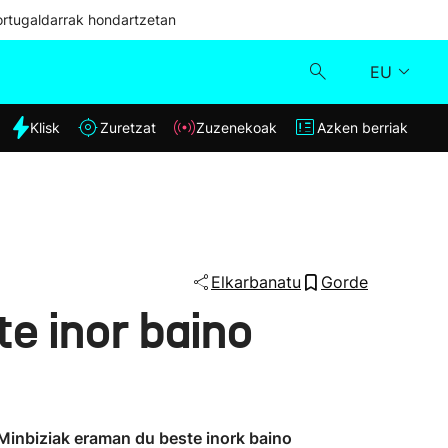
ortugaldarrak hondartzetan
EU
dia
Klisk
Zuretzat
Zuzenekoak
Azken berriak
Klisk
Zuzenekoak
Zuretzat
Elkarbanatu
Gorde
e inor baino
Azken berriak
. Minbiziak eraman du beste inork baino