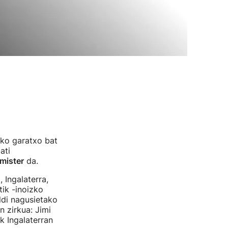
eko garatxo bat
ati
mister
da.
 Ingalaterra,
tik -inoizko
ldi nagusietako
n zirkua: Jimi
k Ingalaterran