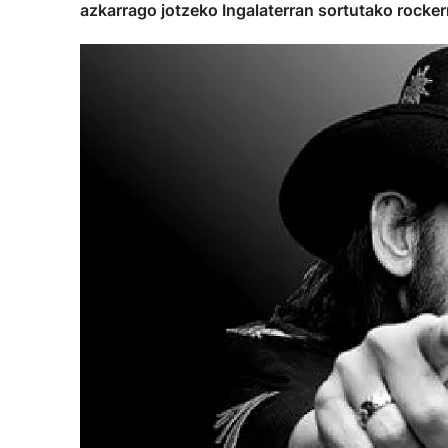
azkarrago jotzeko Ingalaterran sortutako rocker