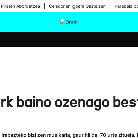
|
|
 Piraten Abordatzea
Celedonen igoera Gasteizen
Karabela p
tura
Ikusmiran
Egural
Osasuna
Teknologia
rk baino ozenago best
 irabazteko bizi zen musikaria, gaur hil da, 70 urte zituela