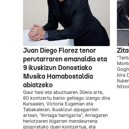
Juan Diego Florez tenor
Zita
perutarraren emanaldia eta
“Tant
Monte
9 ikuskizun Donostiako
Gogh 
Musika Hamabostaldia
bira 
Ilube
abiatzeko
hitzo
Gaur hasi eta abuztuaren 30era arte,
60 kontzertu baino gehiago izango dira
Kursaalen, Victoria Eugenian eta
Tabakaleran. Ikuskizun aipagarrien
artean, "Arriaga harrigarria", Arriagaren
heriotzaren bigarren mendeurrena
gogoratuko duen kontzertua, eta