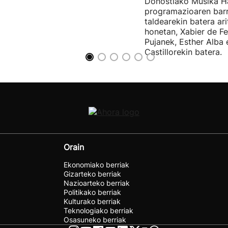
Donostiako Musika H
programazioaren barr
taldearekin batera ar
honetan, Xabier de F
Pujanek, Esther Alba
Castillorekin batera.
Orain
Ekonomiako berriak
Gizarteko berriak
Nazioarteko berriak
Politikako berriak
Kulturako berriak
Teknologiako berriak
Osasuneko berriak