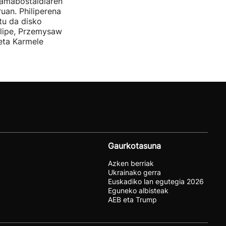
amabostaldiaren
uan. Philiperena
itu da disko
elipe, Przemysaw
 eta Karmele
Gaurkotasuna
Azken berriak
Ukrainako gerra
Euskadiko lan egutegia 2026
Eguneko albisteak
AEB eta Trump