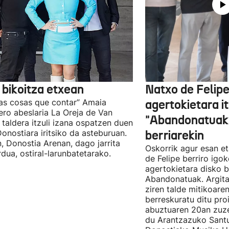
 bikoitza etxean
Natxo de Felip
as cosas que contar” Amaia
agertokietara it
ro abeslaria La Oreja de Van
"Abandonatuak"
taldera itzuli izana ospatzen duen
Donostiara iritsiko da asteburuan.
berriarekin
n, Donostia Arenan, dago jarrita
Oskorrik agur esan et
rdua, ostiral-larunbatetarako.
de Felipe berriro igo
agertokietara disko b
Abandonatuak. Argita
ziren talde mitikoare
berreskuratu ditu pro
abuztuaren 20an zuz
du Arantzazuko Santu