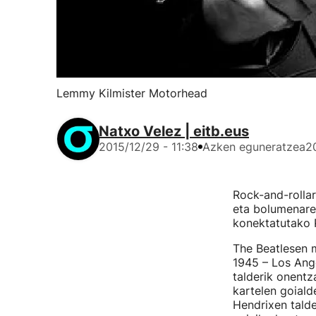
Lemmy Kilmister Motorhead
Natxo Velez | eitb.eus
2015/12/29 - 11:38
Azken eguneratzea
2
Rock-and-rollar
eta bolumenaren
konektatutako 
The Beatlesen m
1945 – Los Ange
talderik onentz
kartelen goiald
Hendrixen talde