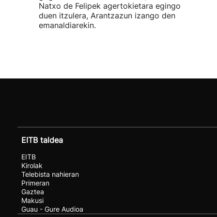
Natxo de Felipek agertokietara egingo
duen itzulera, Arantzazun izango den
emanaldiarekin.
EITB taldea
EITB
Kirolak
Telebista nahieran
Primeran
Gaztea
Makusi
Guau - Gure Audioa