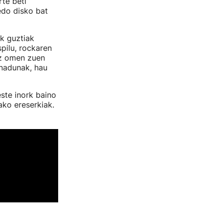
rte beti
edo disko bat
ek guztiak
pilu, rockaren
 ez omen zuen
inadunak, hau
este inork baino
ako ereserkiak.