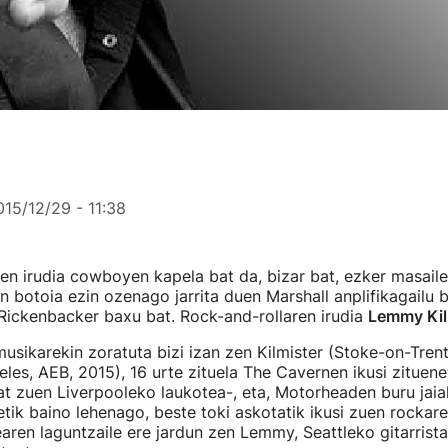
015/12/29 - 11:38
en irudia cowboyen kapela bat da, bizar bat, ezker masail
 botoia ezin ozenago jarrita duen Marshall anplifikagailu b
Rickenbacker baxu bat. Rock-and-rollaren irudia
Lemmy Kil
usikarekin zoratuta bizi izan zen Kilmister (Stoke-on-Trent,
les, AEB, 2015), 16 urte zituela The Cavernen ikusi zituene
at zuen Liverpooleko laukotea-, eta, Motorheaden buru jaia
etik baino lehenago, beste toki askotatik ikusi zuen rockare
aren laguntzaile ere jardun zen Lemmy, Seattleko gitarrista