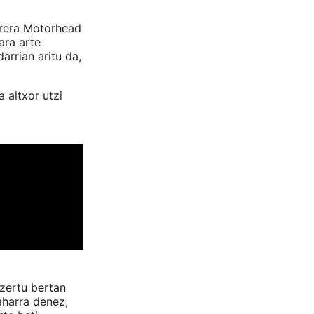
rrera Motorhead
ara arte
arrian aritu da,
a altxor utzi
tzertu bertan
aharra denez,