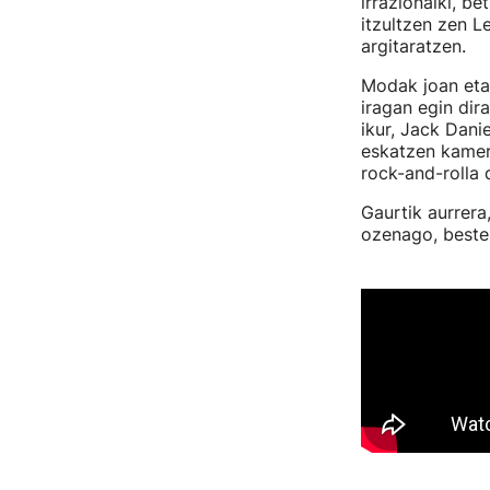
irrazionalki, b
itzultzen zen 
argitaratzen.
Modak joan eta 
iragan egin dir
ikur, Jack Danie
eskatzen kameri
rock-and-rolla d
Gaurtik aurrera
ozenago, beste 