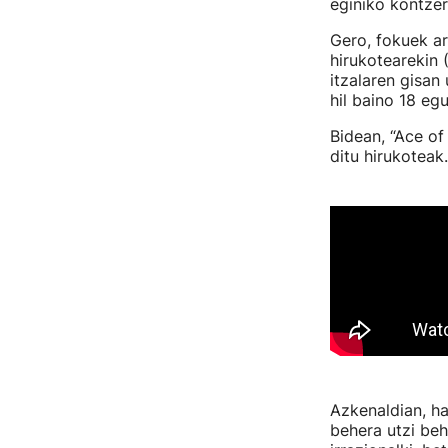
eginiko kontzer
Gero, fokuek ar
hirukotearekin 
itzalaren gisan
hil baino 18 eg
Bidean, “Ace of 
ditu hirukoteak.
Azkenaldian, ha
behera utzi beh