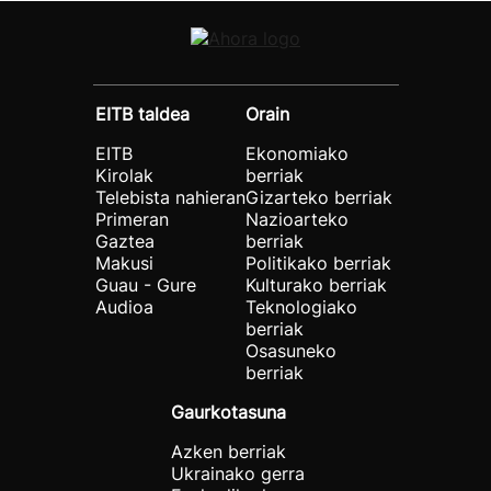
EITB taldea
Orain
EITB
Ekonomiako
Kirolak
berriak
Telebista nahieran
Gizarteko berriak
Primeran
Nazioarteko
Gaztea
berriak
Makusi
Politikako berriak
Guau - Gure
Kulturako berriak
Audioa
Teknologiako
berriak
Osasuneko
berriak
Gaurkotasuna
Azken berriak
Ukrainako gerra