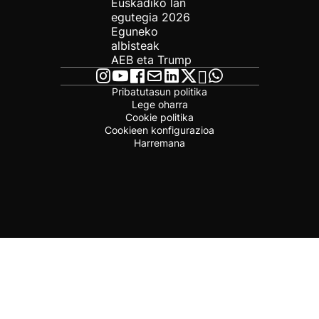
Euskadiko lan
egutegia 2026
Eguneko
albisteak
AEB eta Trump
Pribatutasun politika
Lege oharra
Cookie politika
Cookieen konfigurazioa
Harremana