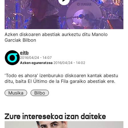
Azken diskoaren abestiak aurkeztu ditu Manolo
Garciak Bilbon
eitb
2016/04/24 - 14:07
Azken eguneratzea
2016/04/24 - 14:02
'Todo es ahora' izenburuko diskoaren kantak abestu
ditu, baita El Último de la Fila garaiko abestiak ere.
Musika
Bilbo
Zure interesekoa izan daiteke