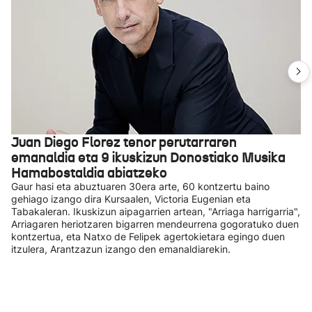
Juan Diego Florez tenor perutarraren
emanaldia eta 9 ikuskizun Donostiako Musika
Hamabostaldia abiatzeko
Gaur hasi eta abuztuaren 30era arte, 60 kontzertu baino
gehiago izango dira Kursaalen, Victoria Eugenian eta
Tabakaleran. Ikuskizun aipagarrien artean, "Arriaga harrigarria",
Arriagaren heriotzaren bigarren mendeurrena gogoratuko duen
kontzertua, eta Natxo de Felipek agertokietara egingo duen
itzulera, Arantzazun izango den emanaldiarekin.