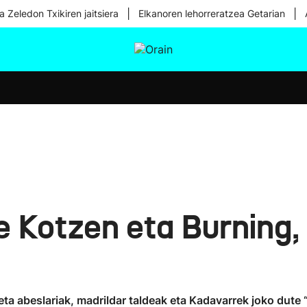
|
|
a Zeledon Txikiren jaitsiera
Elkanoren lehorreratzea Getarian
tura
Ikusmiran
Egural
Osasuna
Teknologia
e Kotzen eta Burning,
a eta abeslariak, madrildar taldeak eta Kadavarrek joko dute 