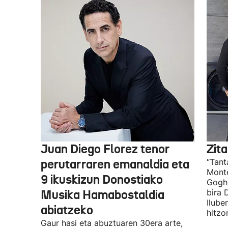
Juan Diego Florez tenor
Zita
perutarraren emanaldia eta
“Tant
Monte
9 ikuskizun Donostiako
Gogh 
Musika Hamabostaldia
bira 
Ilube
abiatzeko
hitzo
Gaur hasi eta abuztuaren 30era arte,