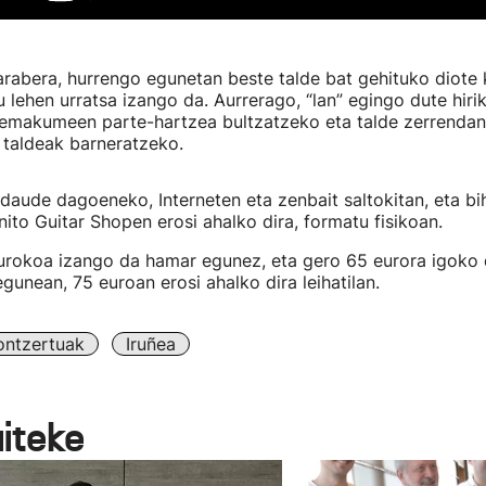
arabera, hurrengo egunetan beste talde bat gehituko diote k
u lehen urratsa izango da. Aurrerago, “lan” egingo dute hiri
 emakumeen parte-hartzea bultzatzeko eta talde zerrendan
 taldeak barneratzeko.
 daude dagoeneko, Interneten eta zenbait saltokitan, eta biha
rnito Guitar Shopen erosi ahalko dira, formatu fisikoan.
urokoa izango da hamar egunez, eta gero 65 eurora igoko d
gunean, 75 euroan erosi ahalko dira leihatilan.
ontzertuak
Iruñea
aiteke