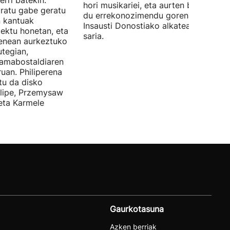
erri batekin:
hori musikariei, eta aurten berak jaso
ratu gabe geratu
du errekonozimendu gorena. Jon
n kantuak
Insausti Donostiako alkateak eman zi
iektu honetan, eta
saria.
enean aurkeztuko
tegian,
amabostaldiaren
uan. Philiperena
itu da disko
elipe, Przemysaw
 eta Karmele
Gaurkotasuna
Azken berriak