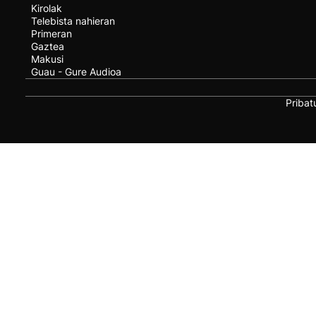
Kirolak
Telebista nahieran
Primeran
Gaztea
Makusi
Guau - Gure Audioa
Pribat