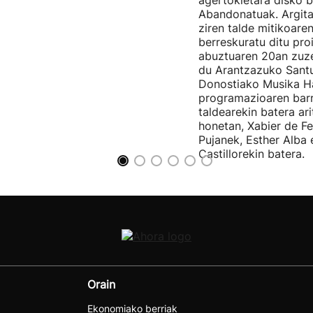
agertokietara disko b
Abandonatuak. Argita
ziren talde mitikoare
berreskuratu ditu pro
abuztuaren 20an zuz
du Arantzazuko Santu
Donostiako Musika H
programazioaren barr
taldearekin batera ar
honetan, Xabier de F
Pujanek, Esther Alba
Castillorekin batera.
Orain
Ekonomiako berriak