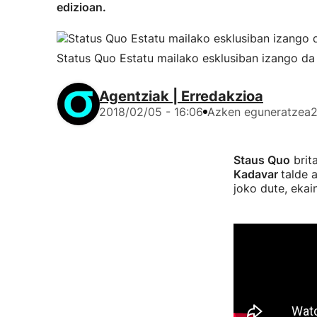
edizioan.
Status Quo Estatu mailako esklusiban izango da
Agentziak | Erredakzioa
2018/02/05 - 16:06
Azken eguneratzea
2
Staus Quo
brita
Kadavar
talde 
joko dute, ekai