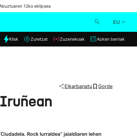
Abuztuaren 12ko eklipsea
EU
dia
Klisk
Zuretzat
Zuzenekoak
Azken berriak
Klisk
Zuzenekoak
Zuretzat
Elkarbanatu
Gorde
 Iruñean
Azken berriak
“Ciudadela. Rock lurraldea” jaialdiaren lehen