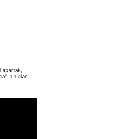
 apartak,
a” jaialdian