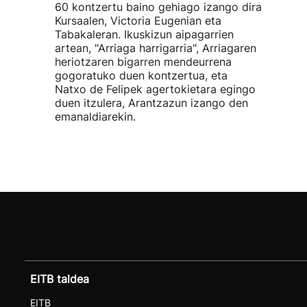
60 kontzertu baino gehiago izango dira
Kursaalen, Victoria Eugenian eta
Tabakaleran. Ikuskizun aipagarrien
artean, "Arriaga harrigarria", Arriagaren
heriotzaren bigarren mendeurrena
gogoratuko duen kontzertua, eta
Natxo de Felipek agertokietara egingo
duen itzulera, Arantzazun izango den
emanaldiarekin.
EITB taldea
EITB