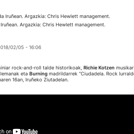
 Iruñean. Argazkia: Chris Hewlett management.
018/02/05 - 16:06
iniar rock-and-roll talde historikoak,
Richie Kotzen
musikari
alemanak eta
Burning
madrildarrek “Ciudadela. Rock lurralde
naren 16an, Iruñeko Ziutadelan.