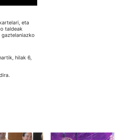
artelari, eta
ko taldeak
 gaztelaniazko
rtik, hilak 6,
ira.