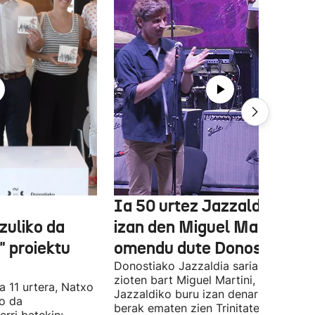
e
Ia 50 urtez Jazzaldiko bur
zuliko da
izan den Miguel Martin
 proiektu
omendu dute Donostian
Donostiako Jazzaldia saria eman
zioten bart Miguel Martini, ia 50 urte
a 11 urtera, Natxo
Jazzaldiko buru izan denari. Orain ar
ko da
berak ematen zien Trinitate Plazan sa