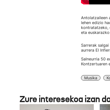
Antolatzaileen 
lehen edizio ha
kontratatzeko,
eta euskarazko
Sarrerak salgai
aurrera El Infie
Salneurria 50 e
Kontzertuaren e
Musika
K
Zure interesekoa izan d