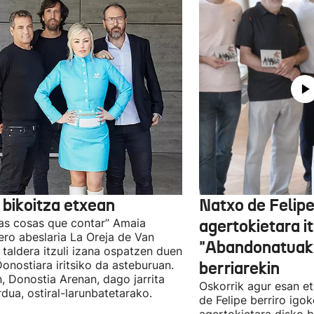
 bikoitza etxean
Natxo de Felip
as cosas que contar” Amaia
agertokietara it
ro abeslaria La Oreja de Van
"Abandonatuak"
taldera itzuli izana ospatzen duen
Donostiara iritsiko da asteburuan.
berriarekin
n, Donostia Arenan, dago jarrita
Oskorrik agur esan et
rdua, ostiral-larunbatetarako.
de Felipe berriro igo