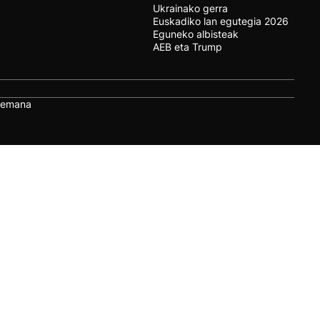
Ukrainako gerra
Euskadiko lan egutegia 2026
Eguneko albisteak
AEB eta Trump
remana