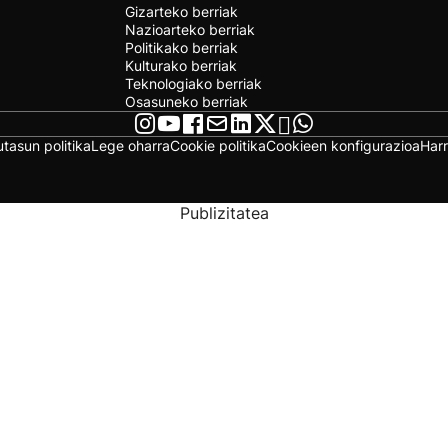
Gizarteko berriak
Nazioarteko berriak
Politikako berriak
Kulturako berriak
Teknologiako berriak
Osasuneko berriak
utasun politika
Lege oharra
Cookie politika
Cookieen konfigurazioa
Har
Publizitatea