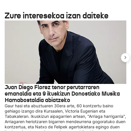
Zure interesekoa izan daiteke
Juan Diego Florez tenor perutarraren
emanaldia eta 9 ikuskizun Donostiako Musika
Hamabostaldia abiatzeko
Gaur hasi eta abuztuaren 30era arte, 60 kontzertu baino
gehiago izango dira Kursaalen, Victoria Eugenian eta
Tabakaleran. Ikuskizun aipagarrien artean, "Arriaga harrigarria",
Arriagaren heriotzaren bigarren mendeurrena gogoratuko duen
kontzertua, eta Natxo de Felipek agertokietara egingo duen