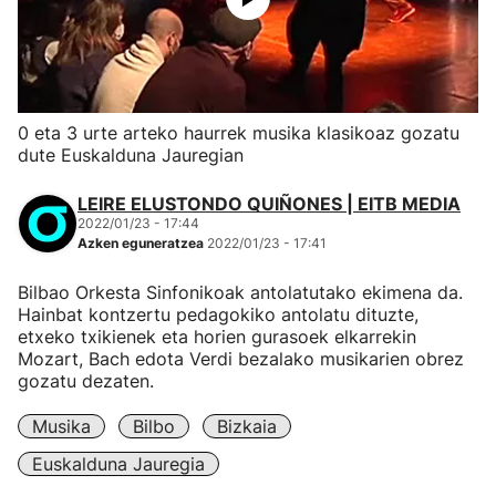
0 eta 3 urte arteko haurrek musika klasikoaz gozatu
dute Euskalduna Jauregian
LEIRE ELUSTONDO QUIÑONES | EITB MEDIA
2022/01/23 - 17:44
Azken eguneratzea
2022/01/23 - 17:41
Bilbao Orkesta Sinfonikoak antolatutako ekimena da.
Hainbat kontzertu pedagokiko antolatu dituzte,
etxeko txikienek eta horien gurasoek elkarrekin
Mozart, Bach edota Verdi bezalako musikarien obrez
gozatu dezaten.
Musika
Bilbo
Bizkaia
Euskalduna Jauregia