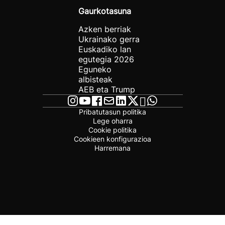
Gaurkotasuna
Azken berriak
Ukrainako gerra
Euskadiko lan
egutegia 2026
Eguneko
albisteak
AEB eta Trump
Pribatutasun politika
Lege oharra
Cookie politika
Cookieen konfigurazioa
Harremana