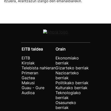
itzulera, Arantzazun izango den emanaldiarekin.
EITB taldea
Orain
EITB
Ekonomiako
Kirolak
berriak
Telebista nahieran
Gizarteko berriak
Primeran
Nazioarteko
Gaztea
berriak
Makusi
Politikako berriak
Guau - Gure
Kulturako berriak
Audioa
Teknologiako
berriak
Osasuneko
berriak