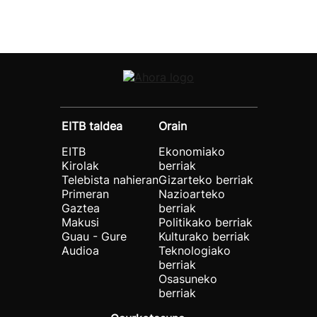
EITB taldea
Orain
EITB
Ekonomiako
Kirolak
berriak
Telebista nahieran
Gizarteko berriak
Primeran
Nazioarteko
Gaztea
berriak
Makusi
Politikako berriak
Guau - Gure
Kulturako berriak
Audioa
Teknologiako
berriak
Osasuneko
berriak