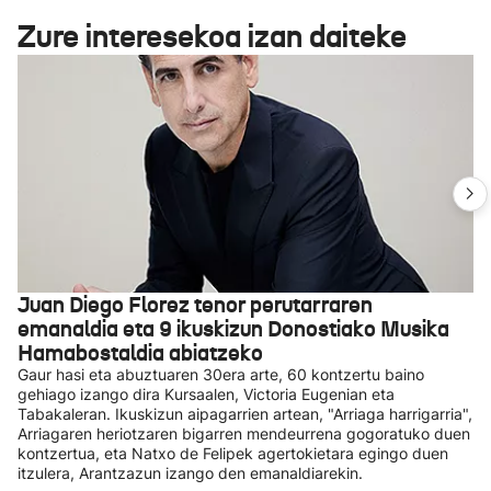
Zure interesekoa izan daiteke
Juan Diego Florez tenor perutarraren
emanaldia eta 9 ikuskizun Donostiako Musika
Hamabostaldia abiatzeko
Gaur hasi eta abuztuaren 30era arte, 60 kontzertu baino
gehiago izango dira Kursaalen, Victoria Eugenian eta
Tabakaleran. Ikuskizun aipagarrien artean, "Arriaga harrigarria",
Arriagaren heriotzaren bigarren mendeurrena gogoratuko duen
kontzertua, eta Natxo de Felipek agertokietara egingo duen
itzulera, Arantzazun izango den emanaldiarekin.