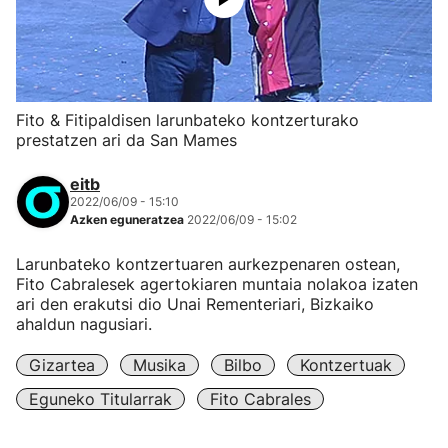
Fito & Fitipaldisen larunbateko kontzerturako
prestatzen ari da San Mames
eitb
2022/06/09 - 15:10
Azken eguneratzea
2022/06/09 - 15:02
Larunbateko kontzertuaren aurkezpenaren ostean,
Fito Cabralesek agertokiaren muntaia nolakoa izaten
ari den erakutsi dio Unai Rementeriari, Bizkaiko
ahaldun nagusiari.
Gizartea
Musika
Bilbo
Kontzertuak
Eguneko Titularrak
Fito Cabrales