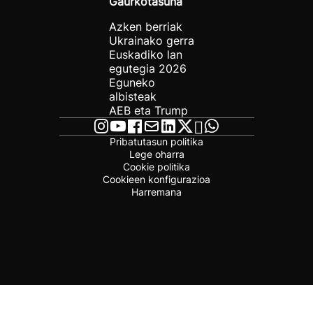
Gaurkotasuna
Azken berriak
Ukrainako gerra
Euskadiko lan
egutegia 2026
Eguneko
albisteak
AEB eta Trump
Pribatutasun politika
Lege oharra
Cookie politika
Cookieen konfigurazioa
Harremana