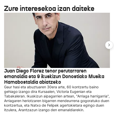
Zure interesekoa izan daiteke
Juan Diego Florez tenor perutarraren
emanaldia eta 9 ikuskizun Donostiako Musika
Hamabostaldia abiatzeko
Gaur hasi eta abuztuaren 30era arte, 60 kontzertu baino
gehiago izango dira Kursaalen, Victoria Eugenian eta
Tabakaleran. Ikuskizun aipagarrien artean, "Arriaga harrigarria",
Arriagaren heriotzaren bigarren mendeurrena gogoratuko duen
kontzertua, eta Natxo de Felipek agertokietara egingo duen
itzulera, Arantzazun izango den emanaldiarekin.