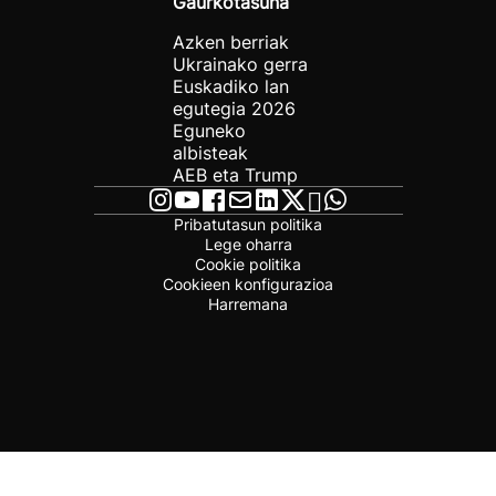
Gaurkotasuna
Azken berriak
Ukrainako gerra
Euskadiko lan
egutegia 2026
Eguneko
albisteak
AEB eta Trump
Pribatutasun politika
Lege oharra
Cookie politika
Cookieen konfigurazioa
Harremana