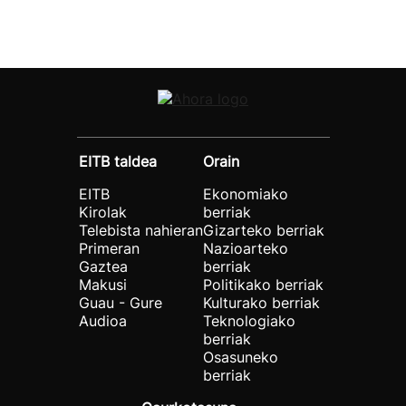
EITB taldea
Orain
EITB
Ekonomiako
Kirolak
berriak
Telebista nahieran
Gizarteko berriak
Primeran
Nazioarteko
Gaztea
berriak
Makusi
Politikako berriak
Guau - Gure
Kulturako berriak
Audioa
Teknologiako
berriak
Osasuneko
berriak