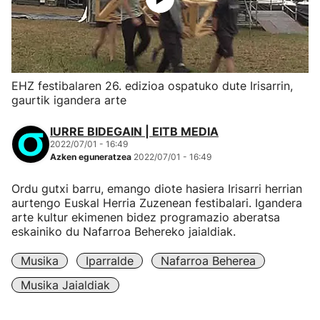
EHZ festibalaren 26. edizioa ospatuko dute Irisarrin,
gaurtik igandera arte
IURRE BIDEGAIN | EITB MEDIA
2022/07/01 - 16:49
Azken eguneratzea
2022/07/01 - 16:49
Ordu gutxi barru, emango diote hasiera Irisarri herrian
aurtengo Euskal Herria Zuzenean festibalari. Igandera
arte kultur ekimenen bidez programazio aberatsa
eskainiko du Nafarroa Behereko jaialdiak.
Musika
Iparralde
Nafarroa Beherea
Musika Jaialdiak