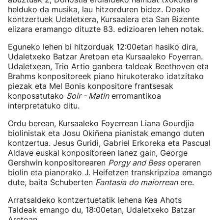
helduko da musika, lau hitzorduren bidez. Doako
kontzertuek Udaletxera, Kursaalera eta San Bizente
elizara eramango dituzte 83. edizioaren lehen notak.
Eguneko lehen bi hitzorduak 12:00etan hasiko dira,
Udaletxeko Batzar Aretoan eta Kursaaleko Foyerran.
Udaletxean, Trio Artio ganbera taldeak Beethoven eta
Brahms konpositoreek piano hirukoterako idatzitako
piezak eta Mel Bonis konpositore frantsesak
konposatutako
Soir - Matin
erromantikoa
interpretatuko ditu.
Ordu berean, Kursaaleko Foyerrean Liana Gourdjia
biolinistak eta Josu Okiñena pianistak emango duten
kontzertua. Jesus Guridi, Gabriel Erkoreka eta Pascual
Aldave euskal konpositoreen lanez gain, George
Gershwin konpositorearen
Porgy and Bess
operaren
biolin eta pianorako J. Heifetzen transkripzioa emango
dute, baita Schuberten
Fantasia
do maiorrean
ere.
Arratsaldeko kontzertuetatik lehena Kea Ahots
Taldeak emango du, 18:00etan, Udaletxeko Batzar
Aretoan.