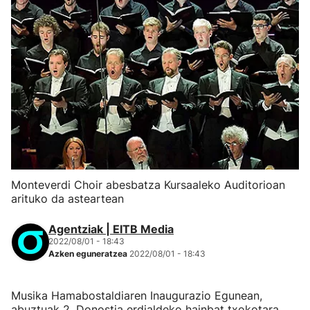
Monteverdi Choir abesbatza Kursaaleko Auditorioan
arituko da asteartean
Agentziak | EITB Media
2022/08/01 - 18:43
Azken eguneratzea
2022/08/01 - 18:43
Musika Hamabostaldiaren Inaugurazio Egunean,
abuztuak 2, Donostia erdialdeko hainbat txokotara