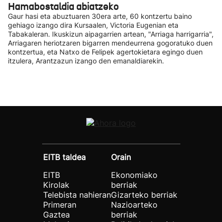
Hamabostaldia abiatzeko
Gaur hasi eta abuztuaren 30era arte, 60 kontzertu baino
gehiago izango dira Kursaalen, Victoria Eugenian eta
Tabakaleran. Ikuskizun aipagarrien artean, "Arriaga harrigarria",
Arriagaren heriotzaren bigarren mendeurrena gogoratuko duen
kontzertua, eta Natxo de Felipek agertokietara egingo duen
itzulera, Arantzazun izango den emanaldiarekin.
EITB taldea
Orain
EITB
Ekonomiako
Kirolak
berriak
Telebista nahieran
Gizarteko berriak
Primeran
Nazioarteko
Gaztea
berriak