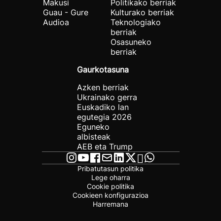
Makusi
Politikako berriak
Guau - Gure
Kulturako berriak
Audioa
Teknologiako
berriak
Osasuneko
berriak
Gaurkotasuna
Azken berriak
Ukrainako gerra
Euskadiko lan
egutegia 2026
Eguneko
albisteak
AEB eta Trump
Pribatutasun politika
Lege oharra
Cookie politika
Cookieen konfigurazioa
Harremana