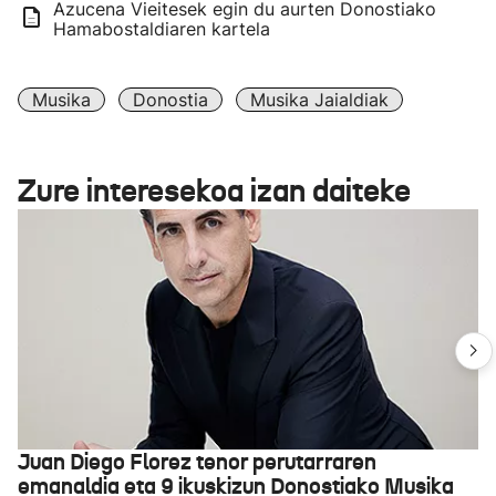
Azucena Vieitesek egin du aurten Donostiako
Hamabostaldiaren kartela
Musika
Donostia
Musika Jaialdiak
Zure interesekoa izan daiteke
Juan Diego Florez tenor perutarraren
emanaldia eta 9 ikuskizun Donostiako Musika