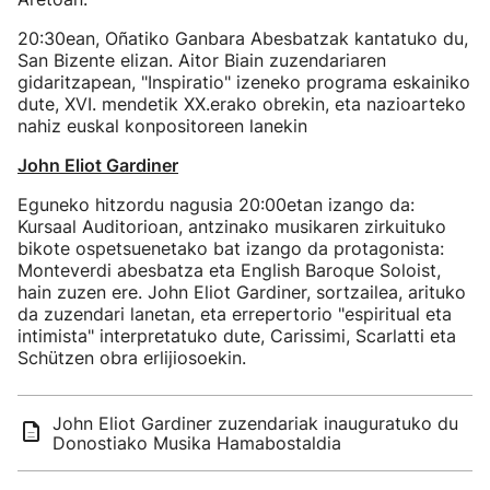
20:30ean, Oñatiko Ganbara Abesbatzak kantatuko du,
San Bizente elizan. Aitor Biain zuzendariaren
gidaritzapean, "Inspiratio" izeneko programa eskainiko
dute, XVI. mendetik XX.erako obrekin, eta nazioarteko
nahiz euskal konpositoreen lanekin
John Eliot Gardiner
Eguneko hitzordu nagusia 20:00etan izango da:
Kursaal Auditorioan, antzinako musikaren zirkuituko
bikote ospetsuenetako bat izango da protagonista:
Monteverdi abesbatza eta English Baroque Soloist,
hain zuzen ere. John Eliot Gardiner, sortzailea, arituko
da zuzendari lanetan, eta errepertorio "espiritual eta
intimista" interpretatuko dute, Carissimi, Scarlatti eta
Schützen obra erlijiosoekin.
John Eliot Gardiner zuzendariak inauguratuko du
Donostiako Musika Hamabostaldia