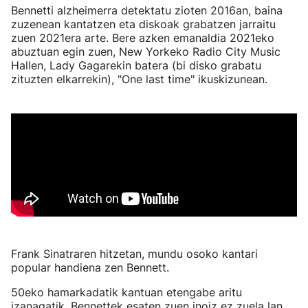
Bennetti alzheimerra detektatu zioten 2016an, baina
zuzenean kantatzen eta diskoak grabatzen jarraitu
zuen 2021era arte. Bere azken emanaldia 2021eko
abuztuan egin zuen, New Yorkeko Radio City Music
Hallen, Lady Gagarekin batera (bi disko grabatu
zituzten elkarrekin), "One last time" ikuskizunean.
Frank Sinatraren hitzetan, mundu osoko kantari
popular handiena zen Bennett.
50eko hamarkadatik kantuan etengabe aritu
izanagatik, Bennettek esaten zuen inoiz ez zuela lan