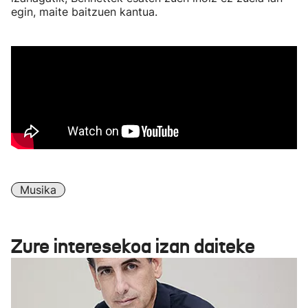
egin, maite baitzuen kantua.
Musika
Zure interesekoa izan daiteke