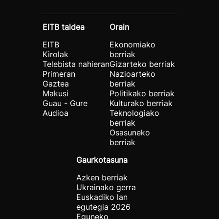
EITB taldea
Orain
EITB
Ekonomiako
Kirolak
berriak
Telebista nahieran
Gizarteko berriak
Primeran
Nazioarteko
Gaztea
berriak
Makusi
Politikako berriak
Guau - Gure
Kulturako berriak
Audioa
Teknologiako
berriak
Osasuneko
berriak
Gaurkotasuna
Azken berriak
Ukrainako gerra
Euskadiko lan
egutegia 2026
Eguneko