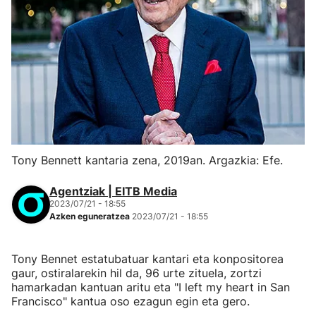
Tony Bennett kantaria zena, 2019an. Argazkia: Efe.
Agentziak | EITB Media
2023/07/21 - 18:55
Azken eguneratzea
2023/07/21 - 18:55
Tony Bennet estatubatuar kantari eta konpositorea
gaur, ostiralarekin hil da, 96 urte zituela, zortzi
hamarkadan kantuan aritu eta "I left my heart in San
Francisco" kantua oso ezagun egin eta gero.