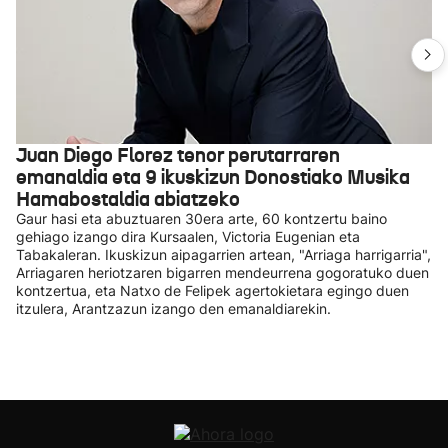
Juan Diego Florez tenor perutarraren
emanaldia eta 9 ikuskizun Donostiako Musika
Hamabostaldia abiatzeko
Gaur hasi eta abuztuaren 30era arte, 60 kontzertu baino
gehiago izango dira Kursaalen, Victoria Eugenian eta
Tabakaleran. Ikuskizun aipagarrien artean, "Arriaga harrigarria",
Arriagaren heriotzaren bigarren mendeurrena gogoratuko duen
kontzertua, eta Natxo de Felipek agertokietara egingo duen
itzulera, Arantzazun izango den emanaldiarekin.