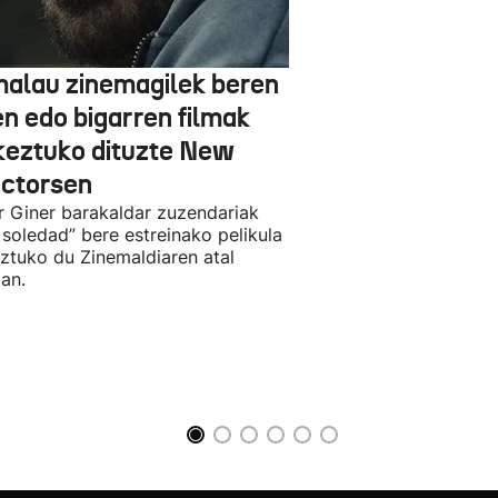
alau zinemagilek beren
en edo bigarren filmak
keztuko dituzte New
ectorsen
r Giner barakaldar zuzendariak
 soledad” bere estreinako pelikula
ztuko du Zinemaldiaren atal
an.