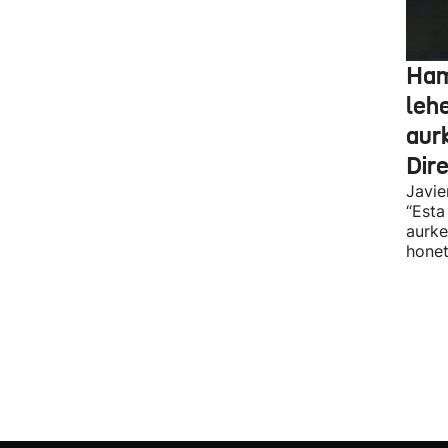
Ham
leh
aur
Dir
Javie
“Esta
aurke
honet