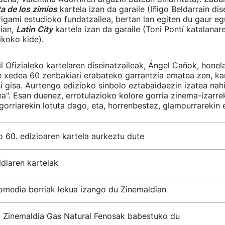
ta de los zimios
kartela izan da garaile (Iñigo Beldarrain dis
gami estudioko fundatzailea, bertan lan egiten du gaur eg
ian,
Latin City
kartela izan da garaile (Toni Pontí katalanar
ikoko kide).
l Ofizialeko kartelaren diseinatzaileak, Ángel Cañok, honela
e xedea 60 zenbakiari erabateko garrantzia ematea zen, ka
 gisa. Aurtengo edizioko sinbolo eztabaidaezin izatea nah
ea". Esan duenez, errotulazioko kolore gorria zinema-izarre
gorriarekin lotuta dago, eta, horrenbestez, glamourrarekin e
 60. edizioaren kartela aurkeztu dute
diaren kartelak
omedia berriak lekua izango du Zinemaldian
 Zinemaldia Gas Natural Fenosak babestuko du