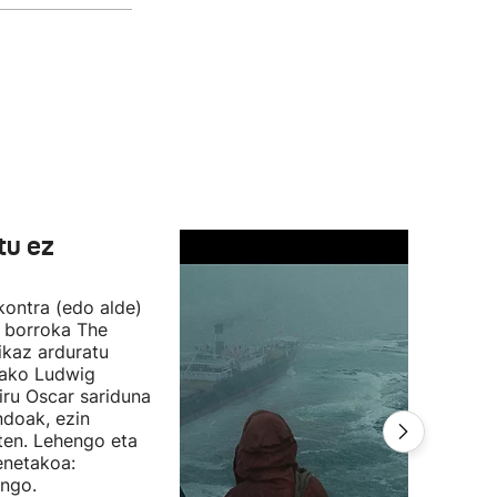
tu ez
 kontra (edo alde)
n borroka The
ikaz arduratu
otako Ludwig
iru Oscar sariduna
ndoak, ezin
ten. Lehengo eta
enetakoa:
ango.