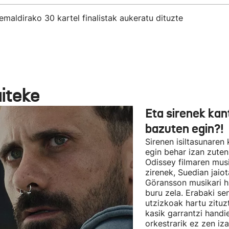
maldirako 30 kartel finalistak aukeratu dituzte
aiteke
Eta sirenek kan
bazuten egin?!
Sirenen isiltasunaren
egin behar izan zute
Odissey filmaren mus
zirenek, Suedian jai
Göransson musikari h
buru zela. Erabaki se
utzizkoak hartu zituz
kasik garrantzi handi
orkestrarik ez zen iz