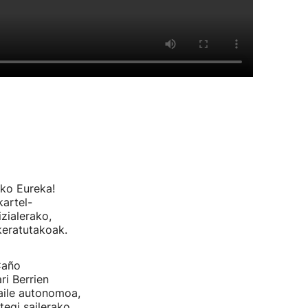
ako Eureka!
artel-
izialerako,
keratutakoak.
Caño
ri Berrien
aile autonomoa,
tegi sailerako,