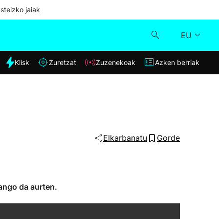
steizko jaiak
EU
dia
Klisk
Zuretzat
Zuzenekoak
Azken berriak
Klisk
Zuzenekoak
Zuretzat
Elkarbanatu
Gorde
Azken berriak
zango da aurten.