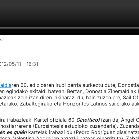
e
012/05/11 - 16:31
aldia
ren 60. edizioaren irudi berria aurkeztu dute, Donosti
n egindako ekitaldi batean. Bertan, Donostia Zinemaldiak k
azleak zein izan diren jakinarazi du; hain zuzen ere, Sail Of
etarako, Zabaltegirako eta Horizontes Latinos sailerako au
ra irabazleak: Kartel ofiziala 60
Cine(tico)
izan da, Ángel 
onostiarrarena (Eurosíntesis estudioko zuzendaria). Zuzenda
én es quién
kartelak irabazi du (Pedro Rodríguez diseinatz
dena, Valentina Adorniren argazki batean oinarrituta). Zabal