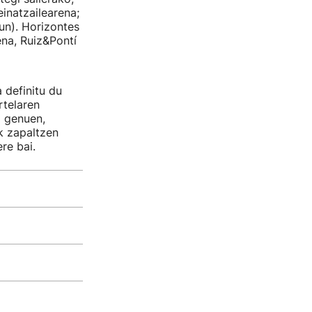
einatzailearena;
un). Horizontes
ena, Ruiz&Pontí
 definitu du
rtelaren
i genuen,
k zapaltzen
re bai.