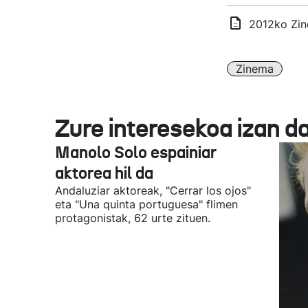
2012ko Zine
Zinema
Zure interesekoa izan d
Manolo Solo espainiar
aktorea hil da
Andaluziar aktoreak, "Cerrar los ojos"
eta "Una quinta portuguesa" flimen
protagonistak, 62 urte zituen.