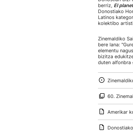
berriz,
El plane
Donostiako Hori
Latinos kategor
kolektibo artist
Zinemaldiko Sai
bere lana: "Gur
elementu nagusi
bizitza edukitz
duten alfonbra 
Zinemaldiko
60. Zinemal
Amerikar k
Donostiako