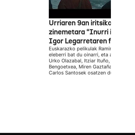
Urriaren 9an iritsiko da
zinemetara “Inurri itsuak”
Igor Legarretaren filma
Euskarazko pelikulak Ramiro Pinillare
eleberri bat du oinarri, eta antzeztald
Urko Olazabal, Itziar Ituño, Josean
Bengoetxea, Miren Gaztañaga eta
Carlos Santosek osatzen dute.