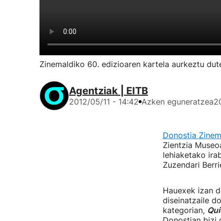
Zinemaldiko 60. edizioaren kartela aurkeztu dut
Agentziak | EITB
2012/05/11 - 14:42
Azken eguneratzea
2
Donostia Zinem
Zientzia Museoa
lehiaketako irab
Zuzendari Berri
Hauexek izan di
diseinatzaile d
kategorian,
Qui
Donostian bizi 