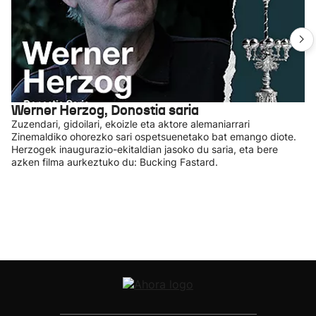
Werner Herzog, Donostia saria
Zuzendari, gidoilari, ekoizle eta aktore alemaniarrari
Zinemaldiko ohorezko sari ospetsuenetako bat emango diote.
Herzogek inaugurazio-ekitaldian jasoko du saria, eta bere
azken filma aurkeztuko du: Bucking Fastard.