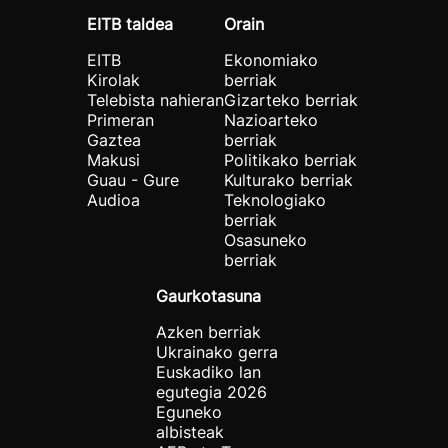
EITB taldea
Orain
EITB
Ekonomiako
Kirolak
berriak
Telebista nahieran
Gizarteko berriak
Primeran
Nazioarteko
Gaztea
berriak
Makusi
Politikako berriak
Guau - Gure
Kulturako berriak
Audioa
Teknologiako
berriak
Osasuneko
berriak
Gaurkotasuna
Azken berriak
Ukrainako gerra
Euskadiko lan
egutegia 2026
Eguneko
albisteak