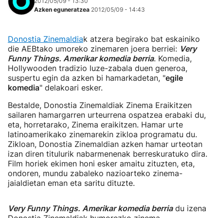
2012/05/09 - 13:30
Azken eguneratzea
2012/05/09 - 14:43
Donostia Zinemaldia
k atzera begirako bat eskainiko
die AEBtako umoreko zinemaren joera berriei:
Very
Funny Things. Amerikar komedia berria
. Komedia,
Hollywooden tradizio luze-zabala duen generoa,
suspertu egin da azken bi hamarkadetan, "
egile
komedia
" delakoari esker.
Bestalde, Donostia Zinemaldiak Zinema Eraikitzen
sailaren hamargarren urteurrena ospatzea erabaki du,
eta, horretarako, Zinema eraikitzen. Hamar urte
latinoamerikako zinemarekin zikloa programatu du.
Zikloan, Donostia Zinemaldian azken hamar urteotan
izan diren titulurik nabarmenenak berreskuratuko dira.
Film horiek ekimen honi esker amaitu zituzten, eta,
ondoren, mundu zabaleko nazioarteko zinema-
jaialdietan eman eta saritu dituzte.
Very Funny Things. Amerikar komedia berria
du izena