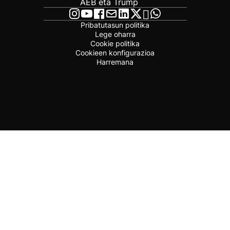
AEB eta Trump
Pribatutasun politika
Lege oharra
Cookie politika
Cookieen konfigurazioa
Harremana