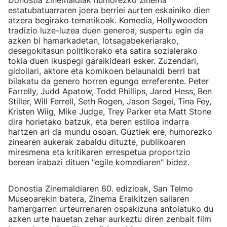
Donostia Zinemaldiak humorezko zinema
estatubatuarraren joera berriei aurten eskainiko dien
atzera begirako tematikoak. Komedia, Hollywooden
tradizio luze-luzea duen generoa, suspertu egin da
azken bi hamarkadetan, lotsagabekeriarako,
desegokitasun politikorako eta satira sozialerako
tokia duen ikuspegi garaikideari esker. Zuzendari,
gidoilari, aktore eta komikoen belaunaldi berri bat
bilakatu da genero horren egungo erreferente. Peter
Farrelly, Judd Apatow, Todd Phillips, Jared Hess, Ben
Stiller, Will Ferrell, Seth Rogen, Jason Segel, Tina Fey,
Kristen Wiig, Mike Judge, Trey Parker eta Matt Stone
dira horietako batzuk, eta beren estiloa indarra
hartzen ari da mundu osoan. Guztiek ere, humorezko
zinearen aukerak zabaldu dituzte, publikoaren
miresmena eta kritikaren errespetua proportzio
berean irabazi dituen "egile komediaren" bidez.
Donostia Zinemaldiaren 60. edizioak, San Telmo
Museoarekin batera, Zinema Eraikitzen sailaren
hamargarren urteurrenaren ospakizuna antolatuko du
azken urte hauetan zehar aurkeztu diren zenbait film