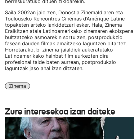
berreskuratuko dituen zikloarekin.
Saila 2002an jaio zen, Donostia Zinemaldiaren eta
Toulouseko Rencontres Cinémas d’Amérique Latine
topaketen arteko lankidetzari esker. Hala, Zinema
Eraikitzen atala Latinoamerikako zinemaren ekoizpena
bultzatzeko asmoarekin sortu zen, postprodukzio
fasean dauden filmak amaitzeko laguntzen bitartez.
Horretarako, bi zinema-jaialdiek aukeratutako
Latinoamerikako hainbat film aurkezten dira
profesional talde baten aurrean, postprodukzio
laguntzak jaso ahal izan ditzaten.
Zinema
Zure interesekoa izan daiteke