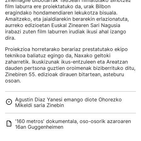
zinemagile bilbotarrak 1985ean filmatutako
Bihotzez
film laburra ere proiektatuko da, urak Bilbon
eragindako hondamendiaren lekukotza bisuala.
Amaitzeko, eta jaialdiarekin berarekin erlazionatuta,
aurreko edizioetan Euskal Zinearen Sari Nagusia
irabazi zuten film laburren irudiak ikusi ahal izango
dira.
Proiekzioa horretarako berariaz prestatutako ekipo
teknikoa baliatuz egingo da, Naxako geltoki
zaharretik. Ikuskizunak ikus-entzuleen eta Areatzan
dauden pertsona guztien oroimenak biziberrituko ditu,
Zinebiren 55. edizioak dirauen bitartean, asteburu
osoan.
Agustin Diaz Yanesi emango diote Ohorezko
Mikeldi saria Zinebin
'160 metros' dokumentala, oso-osorik azaroaren
16an Guggenheimen