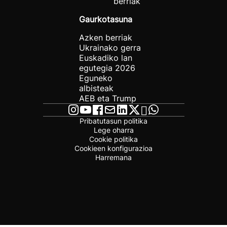
berriak
Gaurkotasuna
Azken berriak
Ukrainako gerra
Euskadiko lan
egutegia 2026
Eguneko
albisteak
AEB eta Trump
Pribatutasun politika
Lege oharra
Cookie politika
Cookieen konfigurazioa
Harremana