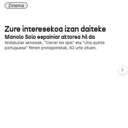
Zinema
Zure interesekoa izan daiteke
Manolo Solo espainiar aktorea hil da
Andaluziar aktoreak, "Cerrar los ojos" eta "Una quinta
portuguesa" flimen protagonistak, 62 urte zituen.