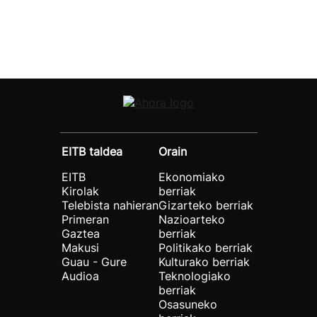
EITB taldea
Orain
EITB
Ekonomiako
Kirolak
berriak
Telebista nahieran
Gizarteko berriak
Primeran
Nazioarteko
Gaztea
berriak
Makusi
Politikako berriak
Guau - Gure
Kulturako berriak
Audioa
Teknologiako
berriak
Osasuneko