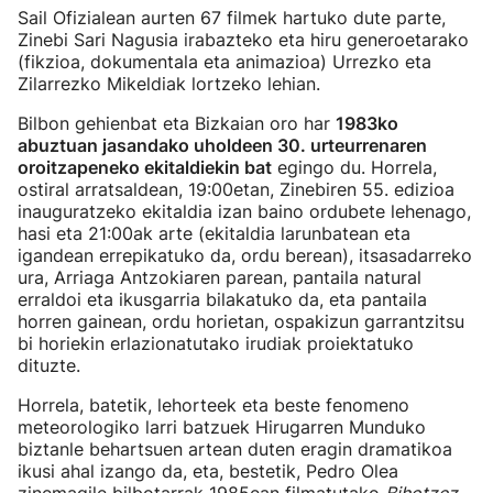
Sail Ofizialean aurten 67 filmek hartuko dute parte,
Zinebi Sari Nagusia irabazteko eta hiru generoetarako
(fikzioa, dokumentala eta animazioa) Urrezko eta
Zilarrezko Mikeldiak lortzeko lehian.
Bilbon gehienbat eta Bizkaian oro har
1983ko
abuztuan jasandako uholdeen 30. urteurrenaren
oroitzapeneko ekitaldiekin bat
egingo du. Horrela,
ostiral arratsaldean, 19:00etan, Zinebiren 55. edizioa
inauguratzeko ekitaldia izan baino ordubete lehenago,
hasi eta 21:00ak arte (ekitaldia larunbatean eta
igandean errepikatuko da, ordu berean), itsasadarreko
ura, Arriaga Antzokiaren parean, pantaila natural
erraldoi eta ikusgarria bilakatuko da, eta pantaila
horren gainean, ordu horietan, ospakizun garrantzitsu
bi horiekin erlazionatutako irudiak proiektatuko
dituzte.
Horrela, batetik, lehorteek eta beste fenomeno
meteorologiko larri batzuek Hirugarren Munduko
biztanle behartsuen artean duten eragin dramatikoa
ikusi ahal izango da, eta, bestetik, Pedro Olea