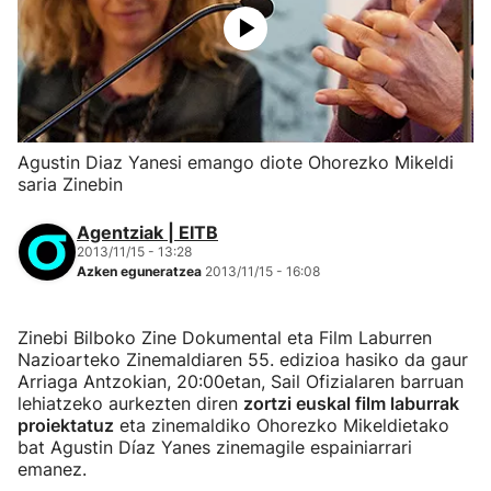
Agustin Diaz Yanesi emango diote Ohorezko Mikeldi
saria Zinebin
Agentziak | EITB
2013/11/15 - 13:28
Azken eguneratzea
2013/11/15 - 16:08
Zinebi Bilboko Zine Dokumental eta Film Laburren
Nazioarteko Zinemaldiaren 55. edizioa hasiko da gaur
Arriaga Antzokian, 20:00etan, Sail Ofizialaren barruan
lehiatzeko aurkezten diren
zortzi euskal film laburrak
proiektatuz
eta zinemaldiko Ohorezko Mikeldietako
bat Agustin Díaz Yanes zinemagile espainiarrari
emanez.