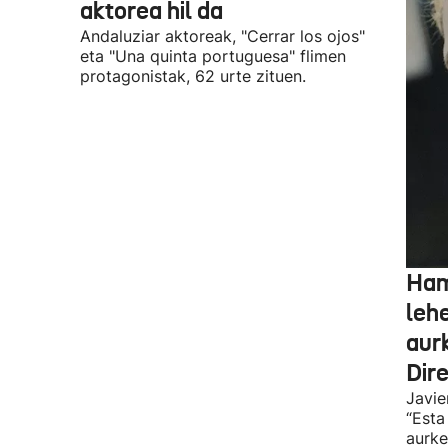
aktorea hil da
Andaluziar aktoreak, "Cerrar los ojos"
eta "Una quinta portuguesa" flimen
protagonistak, 62 urte zituen.
Ham
leh
aur
Dir
Javie
“Esta
aurke