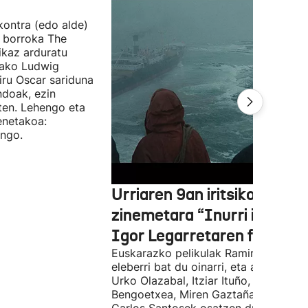
 kontra (edo alde)
n borroka The
ikaz arduratu
otako Ludwig
iru Oscar sariduna
ndoak, ezin
ten. Lehengo eta
enetakoa:
ango.
Urriaren 9an iritsiko da
zinemetara “Inurri itsuak”
Igor Legarretaren filma
Euskarazko pelikulak Ramiro Pinillare
eleberri bat du oinarri, eta antzeztald
Urko Olazabal, Itziar Ituño, Josean
Bengoetxea, Miren Gaztañaga eta