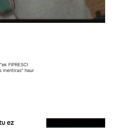
d"ek FIPRESCI
s mentiras" haur
tu ez