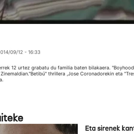
014/09/12 - 16:33
errek 12 urtez grabatu du familia baten bilakaera. "Boyhoo
 Zinemaldian."Betibú" thrillera ,Jose Coronadorekin eta "Tre
a.
aiteke
Eta sirenek kan