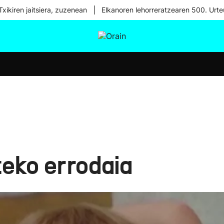
|
xikiren jaitsiera, zuzenean
Elkanoren lehorreratzearen 500. Urte
tura
Ikusmiran
Egural
Osasuna
Teknologia
teko errodaia