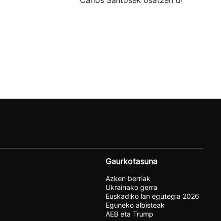
Carlos Santosek osatzen dute.
Gaurkotasuna
Azken berriak
Ukrainako gerra
Euskadiko lan egutegia 2026
Eguneko albisteak
AEB eta Trump