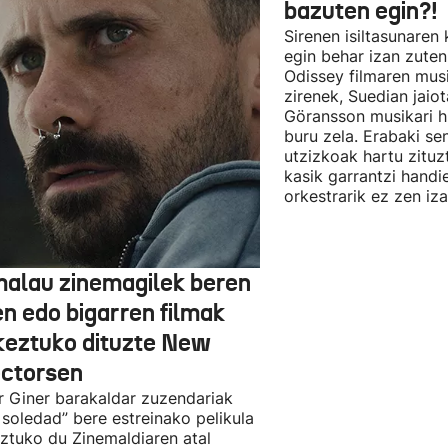
bazuten egin?!
Sirenen isiltasunaren
egin behar izan zute
Odissey filmaren mus
zirenek, Suedian jai
Göransson musikari h
buru zela. Erabaki se
utzizkoak hartu zituz
kasik garrantzi handi
orkestrarik ez zen iz
alau zinemagilek beren
en edo bigarren filmak
keztuko dituzte New
ectorsen
r Giner barakaldar zuzendariak
 soledad” bere estreinako pelikula
ztuko du Zinemaldiaren atal