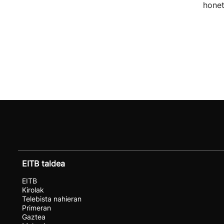
honet
EITB taldea
EITB
Kirolak
Telebista nahieran
Primeran
Gaztea