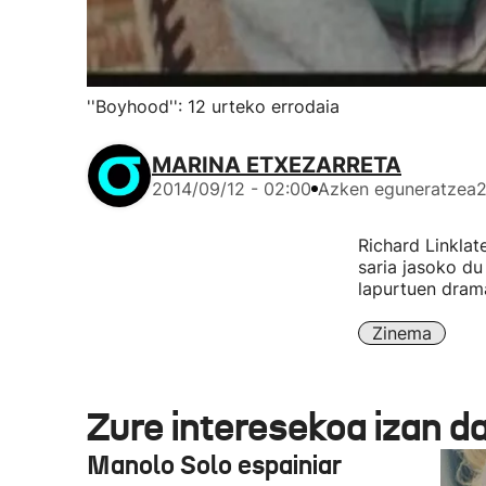
''Boyhood'': 12 urteko errodaia
MARINA ETXEZARRETA
2014/09/12 - 02:00
Azken eguneratzea
2
Richard Linklat
saria jasoko du
lapurtuen dram
Zinema
Zure interesekoa izan d
Manolo Solo espainiar