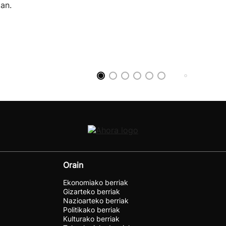
an.
Orain
Ekonomiako berriak
Gizarteko berriak
Nazioarteko berriak
Politikako berriak
Kulturako berriak