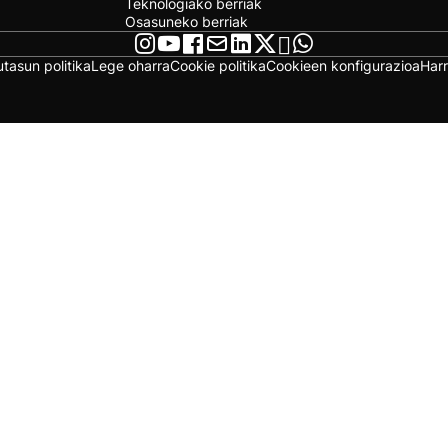
Teknologiako berriak
Osasuneko berriak
utasun politika
Lege oharra
Cookie politika
Cookieen konfigurazioa
Har