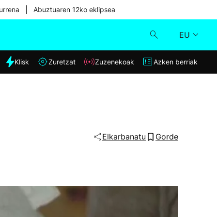
|
urrena
Abuztuaren 12ko eklipsea
EU
dia
Klisk
Zuretzat
Zuzenekoak
Azken berriak
Klisk
Zuzenekoak
Zuretzat
Elkarbanatu
Gorde
Azken berriak