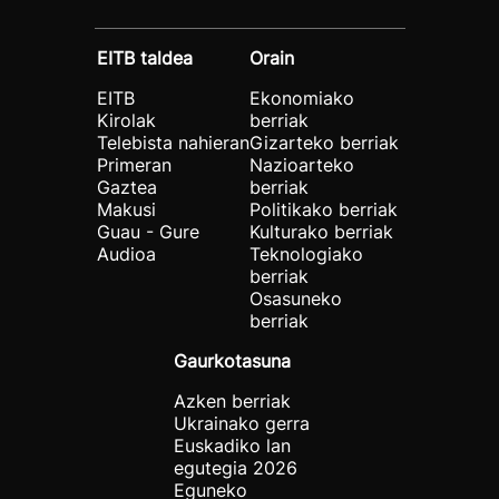
EITB taldea
Orain
EITB
Ekonomiako
Kirolak
berriak
Telebista nahieran
Gizarteko berriak
Primeran
Nazioarteko
Gaztea
berriak
Makusi
Politikako berriak
Guau - Gure
Kulturako berriak
Audioa
Teknologiako
berriak
Osasuneko
berriak
Gaurkotasuna
Azken berriak
Ukrainako gerra
Euskadiko lan
egutegia 2026
Eguneko