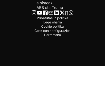
albisteak
AEB eta Trump
Pribatutasun politika
Lege oharra
Cookie politika
Cookieen konfigurazioa
Harremana