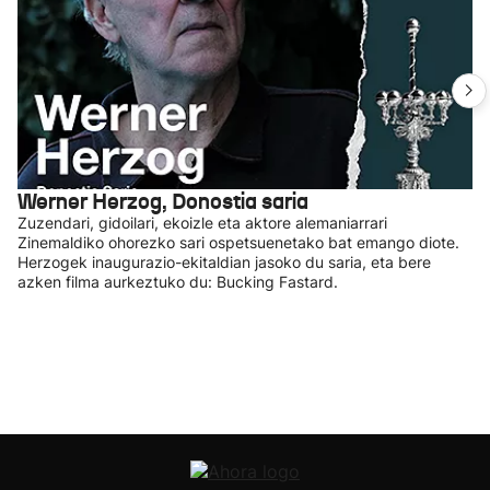
Werner Herzog, Donostia saria
Zuzendari, gidoilari, ekoizle eta aktore alemaniarrari
Zinemaldiko ohorezko sari ospetsuenetako bat emango diote.
Herzogek inaugurazio-ekitaldian jasoko du saria, eta bere
azken filma aurkeztuko du: Bucking Fastard.