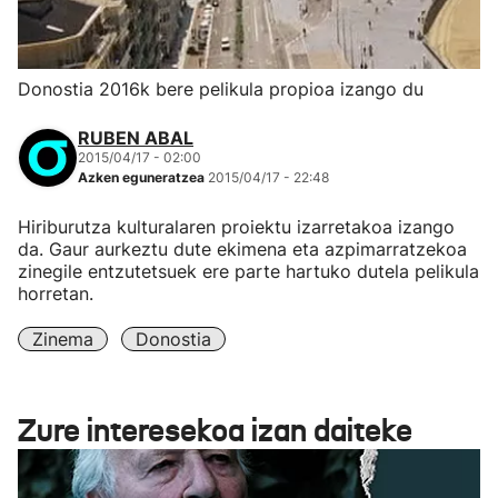
Donostia 2016k bere pelikula propioa izango du
RUBEN ABAL
2015/04/17 - 02:00
Azken eguneratzea
2015/04/17 - 22:48
Hiriburutza kulturalaren proiektu izarretakoa izango
da. Gaur aurkeztu dute ekimena eta azpimarratzekoa
zinegile entzutetsuek ere parte hartuko dutela pelikula
horretan.
Zinema
Donostia
Zure interesekoa izan daiteke