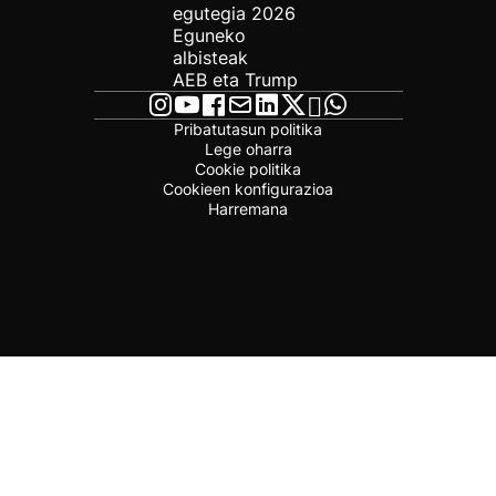
egutegia 2026
Eguneko
albisteak
AEB eta Trump
Pribatutasun politika
Lege oharra
Cookie politika
Cookieen konfigurazioa
Harremana