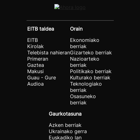
EITB taldea
Orain
EITB
Ekonomiako
Kirolak
berriak
Telebista nahieran
Gizarteko berriak
Primeran
Nazioarteko
Gaztea
berriak
Makusi
Politikako berriak
Guau - Gure
Kulturako berriak
Audioa
Teknologiako
berriak
Osasuneko
berriak
Gaurkotasuna
Azken berriak
Ukrainako gerra
Euskadiko lan