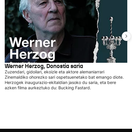
Werner Herzog, Donostia saria
Zuzendari, gidoilari, ekoizle eta aktore alemaniarrari
Zinemaldiko ohorezko sari ospetsuenetako bat emango diote.
Herzogek inaugurazio-ekitaldian jasoko du saria, eta bere
azken filma aurkeztuko du: Bucking Fastard.