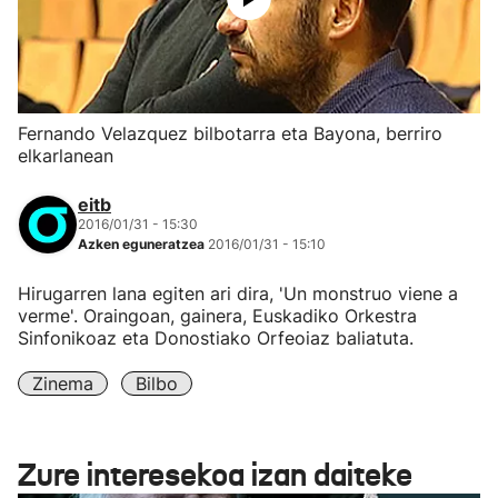
Fernando Velazquez bilbotarra eta Bayona, berriro
elkarlanean
eitb
2016/01/31 - 15:30
Azken eguneratzea
2016/01/31 - 15:10
Hirugarren lana egiten ari dira, 'Un monstruo viene a
verme'. Oraingoan, gainera, Euskadiko Orkestra
Sinfonikoaz eta Donostiako Orfeoiaz baliatuta.
Zinema
Bilbo
Zure interesekoa izan daiteke