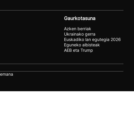
Gaurkotasuna
Azken berriak
Ukrainako gerra
Euskadiko lan egutegia 2026
Eguneko albisteak
AEB eta Trump
remana