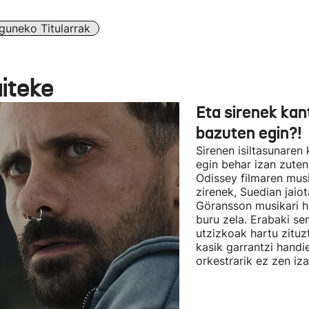
guneko Titularrak
aiteke
Eta sirenek kan
bazuten egin?!
Sirenen isiltasunaren
egin behar izan zute
Odissey filmaren mus
zirenek, Suedian jai
Göransson musikari h
buru zela. Erabaki se
utzizkoak hartu zituz
kasik garrantzi handi
orkestrarik ez zen iz