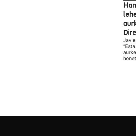
Ham
leh
aur
Dir
Javie
“Esta
aurke
honet