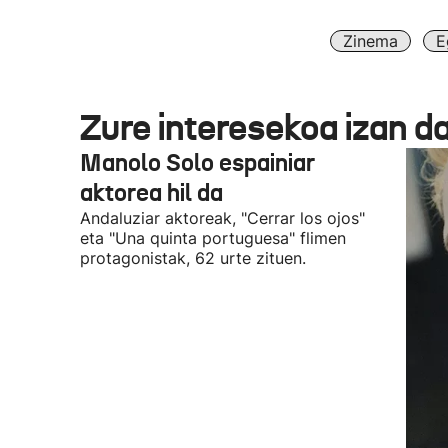
Zinema
E
Zure interesekoa izan d
Manolo Solo espainiar
aktorea hil da
Andaluziar aktoreak, "Cerrar los ojos"
eta "Una quinta portuguesa" flimen
protagonistak, 62 urte zituen.