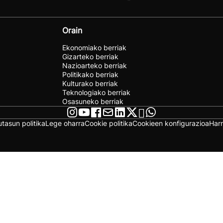
Orain
Ekonomiako berriak
Gizarteko berriak
Nazioarteko berriak
Politikako berriak
Kulturako berriak
Teknologiako berriak
Osasuneko berriak
utasun politika
Lege oharra
Cookie politika
Cookieen konfigurazioa
Har