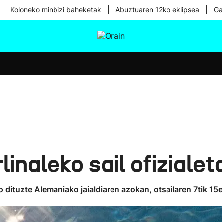
|
|
Koloneko minbizi baheketak
Abuztuaren 12ko eklipsea
Ga
tura
Ikusmiran
Egural
Osasuna
Teknologia
rlinaleko sail ofizialet
 dituzte Alemaniako jaialdiaren azokan, otsailaren 7tik 15e