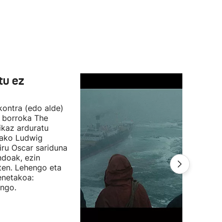
tu ez
 kontra (edo alde)
n borroka The
ikaz arduratu
otako Ludwig
iru Oscar sariduna
ndoak, ezin
ten. Lehengo eta
enetakoa:
ango.