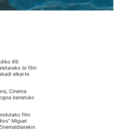
ldiko 69.
aletarako bi film
skadi elkarte
era, Cinema
logoa banatuko
endutako film
dios" Miguel
inemaldiarekin