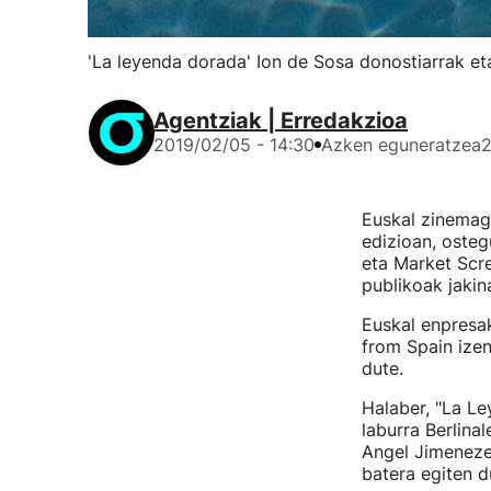
'La leyenda dorada' Ion de Sosa donostiarrak e
Agentziak | Erredakzioa
2019/02/05 - 14:30
Azken eguneratzea
2
Euskal zinemagi
edizioan, ostegu
eta Market Scre
publikoak jakin
Euskal enpresak
from Spain ize
dute.
Halaber, "La L
laburra Berlina
Angel Jimeneze
batera egiten d