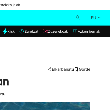
steizko jaiak
EU
dia
Klisk
Zuretzat
Zuzenekoak
Azken berriak
Klisk
Zuzenekoak
Zuretzat
Elkarbanatu
Gorde
an
Azken berriak
ra.