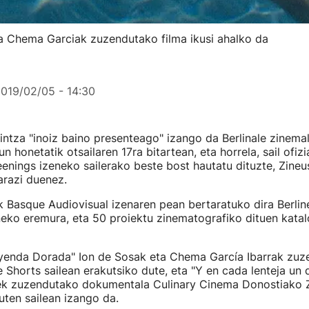
ta Chema Garciak zuzendutako filma ikusi ahalko da
019/02/05 - 14:30
ntza "inoiz baino presenteago" izango da Berlinale zinema
n honetatik otsailaren 17ra bitartean, eta horrela, sail ofizi
enings izeneko sailerako beste bost hautatu dituzte, Zineu
arazi duenez.
 Basque Audiovisual izenaren pean bertaratuko dira Berlin
neko eremura, eta 50 proiektu zinematografiko dituen kata
eyenda Dorada" Ion de Sosak eta Chema García Ibarrak zuz
le Shorts sailean erakutsiko dute, eta "Y en cada lenteja un 
k zuzendutako dokumentala Culinary Cinema Donostiako Z
uten sailean izango da.