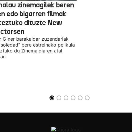
alau zinemagilek beren
en edo bigarren filmak
keztuko dituzte New
ectorsen
r Giner barakaldar zuzendariak
 soledad” bere estreinako pelikula
ztuko du Zinemaldiaren atal
an.