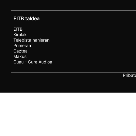
EITB taldea
EITB
Kirolak
Telebista nahieran
Primeran
Gaztea
Makusi
Guau - Gure Audioa
Pribat