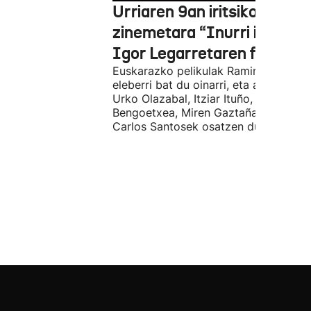
Urriaren 9an iritsiko da
zinemetara “Inurri itsuak”
Igor Legarretaren filma
Euskarazko pelikulak Ramiro Pinillare
eleberri bat du oinarri, eta antzeztald
Urko Olazabal, Itziar Ituño, Josean
Bengoetxea, Miren Gaztañaga eta
Carlos Santosek osatzen dute.