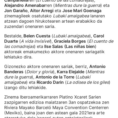
Campanella
ren (
El cuento de las comadrejas
),
Alejandro Amenabar
ren (
Mientras dure la guerra
) eta
Jon Garaño
,
Aitor Arregi
eta
Jose Mari Goenaga
zinemagileek osatutako
Lubaki amaigabea
lanaren
atzean dagoen hirukotearen artean erabakiko da
zuzendari onenaren saria.
Bestalde,
Belen Cuesta
(
Lubaki amaigabea
),
Carol
Duarte
(
A vida invisível
),
Graciela Borges
(
El cuento de
las comadrejas
) eta
llse Salas
(Las niñas bien
)
aktoreak emakumezko aktore onenaren sariagatik
lehiatuko dira.
Gizonezko aktore onenaren sariak, berriz,
Antonio
Banderas
(
Dolor y gloria
),
Karra Elejalde
(
Mientras
dure la guerra
),
Antonio de la Torre
(
Lubaki
amaigabea
) eta
Ricardo Darin
(
La odisea de los giles
)
izango ditu lehiakide.
Zinema Iberoamerikarraren Platino Xcaret Sarien
zazpigarren edizioa maiatzaren 3an ospatzekoa zen
Riviera Mayako Barceló Maya Convention Centerren
(Mexiko), baina joan den astean gala 2021era arte