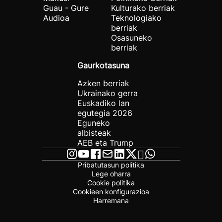
Guau - Gure
Kulturako berriak
Audioa
Teknologiako
berriak
Osasuneko
berriak
Gaurkotasuna
Azken berriak
Ukrainako gerra
Euskadiko lan
egutegia 2026
Eguneko
albisteak
AEB eta Trump
Pribatutasun politika
Lege oharra
Cookie politika
Cookieen konfigurazioa
Harremana