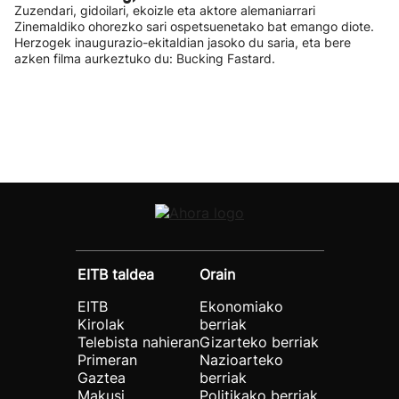
Zuzendari, gidoilari, ekoizle eta aktore alemaniarrari
Zinemaldiko ohorezko sari ospetsuenetako bat emango diote.
Herzogek inaugurazio-ekitaldian jasoko du saria, eta bere
azken filma aurkeztuko du: Bucking Fastard.
EITB taldea
Orain
EITB
Ekonomiako
Kirolak
berriak
Telebista nahieran
Gizarteko berriak
Primeran
Nazioarteko
Gaztea
berriak
Makusi
Politikako berriak