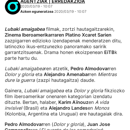
AGENTZIAK | ERREDAKZIOA
2020/03/19 - 10:07
Azken eguneratzea
2020/03/19 - 10:07
Lubaki amaigabea
filmak, zortzi hautagaitzarekin,
Zinema Iberoamerikarraren Platino Xcaret Sarien
zazpigarren edizioko izendapenak menderatzen ditu,
latinozko ikus-entzunezko panoramako saririk
garrantzitsuenak. Drama honen ekoizpenean
EiTB
k
parte hartu du.
Lubaki amaigabea
ren atzetik,
Pedro Almodovar
ren
Dolor y gloria
eta
Alejandro Amenabar
ren
Mientras
dure la guerra
(zazpi hautagaitza) daude.
Gainera,
Lubaki amaigabea
eta
Dolor y gloria
fikziozko
film iberoamerikar onenaren kategorian izendatu
dituzte. Bertan, halaber,
Karim Aïnouz
en
A vida
invisível
(Brasil) eta
Alejandro Landes
en
Monos
(Kolonbia, Argentina eta Uruguai) ere hautagaiak dira.
Pedro Almodovar
ren (
Dolor y gloria
),
Juan Jose