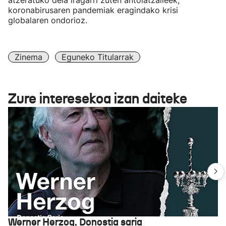
atzeratuko dela iragarri zuten antolatzaileek,
koronabirusaren pandemiak eragindako krisi
globalaren ondorioz.
Zinema
Eguneko Titularrak
Zure interesekoa izan daiteke
Werner Herzog, Donostia saria