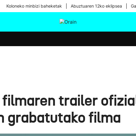
|
|
Koloneko minbizi baheketak
Abuztuaren 12ko eklipsea
Ga
tura
Ikusmiran
Egural
Osasuna
Teknologia
' filmaren trailer ofiz
n grabatutako filma