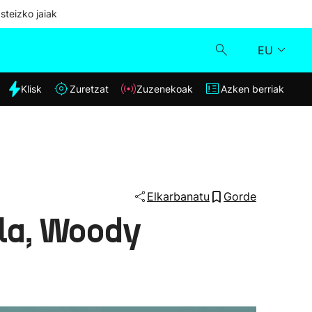
steizko jaiak
EU
dia
Klisk
Zuretzat
Zuzenekoak
Azken berriak
Klisk
Zuzenekoak
Zuretzat
Elkarbanatu
Gorde
iala, Woody
Azken berriak