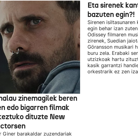
Eta sirenek kan
bazuten egin?!
Sirenen isiltasunaren
egin behar izan zute
Odissey filmaren mus
zirenek, Suedian jai
Göransson musikari h
buru zela. Erabaki se
utzizkoak hartu zituz
kasik garrantzi handi
orkestrarik ez zen iz
alau zinemagilek beren
en edo bigarren filmak
keztuko dituzte New
ectorsen
r Giner barakaldar zuzendariak