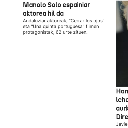
Manolo Solo espainiar
aktorea hil da
Andaluziar aktoreak, "Cerrar los ojos"
eta "Una quinta portuguesa" flimen
protagonistak, 62 urte zituen.
Ham
leh
aur
Dir
Javie