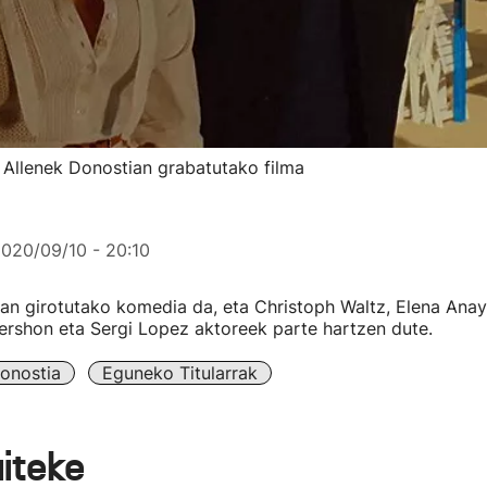
ody Allenek Donostian grabatutako filma
020/09/10 - 20:10
an girotutako komedia da, eta Christoph Waltz, Elena Anay
ershon eta Sergi Lopez aktoreek parte hartzen dute.
onostia
Eguneko Titularrak
aiteke