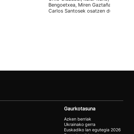
Bengoetxea, Miren Gaztañaga eta
Carlos Santosek osatzen dute.
Gaurkotasuna
Azken berriak
Ukrainako gerra
Euskadiko lan egutegia 2026