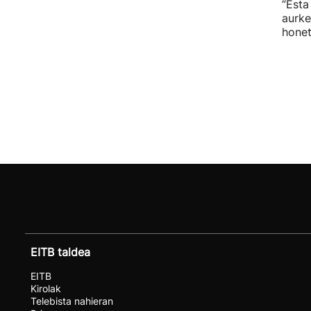
“Esta
aurke
honet
EITB taldea
EITB
Kirolak
Telebista nahieran