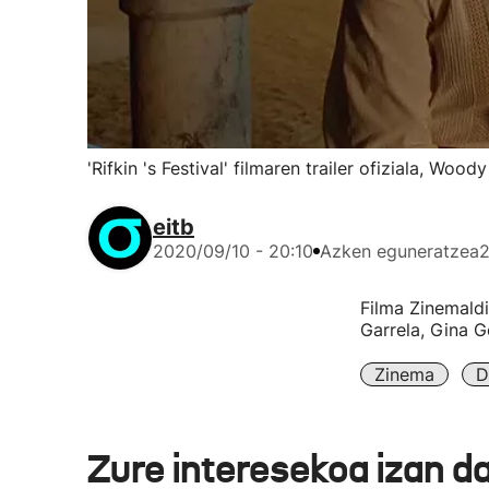
'Rifkin 's Festival' filmaren trailer ofiziala, Wo
eitb
2020/09/10 - 20:10
Azken eguneratzea
2
Filma Zinemaldi
Garrela, Gina G
Zinema
D
Zure interesekoa izan d