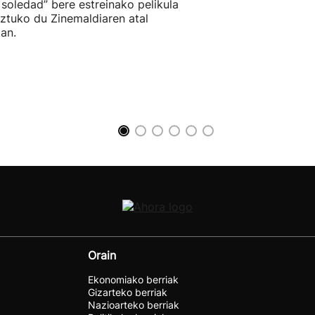
 soledad” bere estreinako pelikula
ztuko du Zinemaldiaren atal
an.
Orain
Ekonomiako berriak
Gizarteko berriak
Nazioarteko berriak