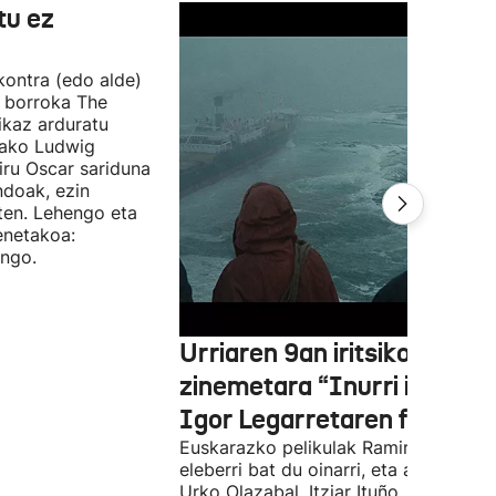
tu ez
 kontra (edo alde)
n borroka The
ikaz arduratu
otako Ludwig
iru Oscar sariduna
ndoak, ezin
ten. Lehengo eta
enetakoa:
ango.
Urriaren 9an iritsiko da
zinemetara “Inurri itsuak”
Igor Legarretaren filma
Euskarazko pelikulak Ramiro Pinillare
eleberri bat du oinarri, eta antzeztald
Urko Olazabal, Itziar Ituño, Josean