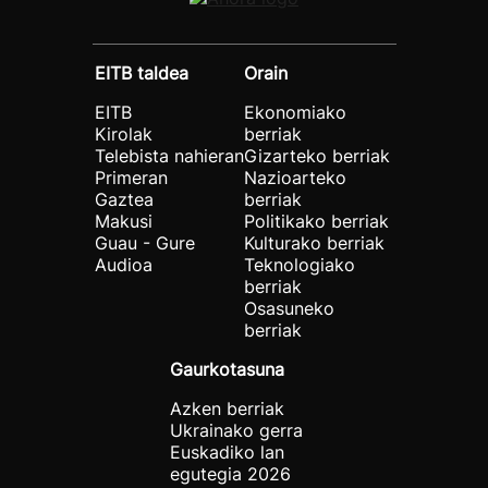
EITB taldea
Orain
EITB
Ekonomiako
Kirolak
berriak
Telebista nahieran
Gizarteko berriak
Primeran
Nazioarteko
Gaztea
berriak
Makusi
Politikako berriak
Guau - Gure
Kulturako berriak
Audioa
Teknologiako
berriak
Osasuneko
berriak
Gaurkotasuna
Azken berriak
Ukrainako gerra
Euskadiko lan
egutegia 2026