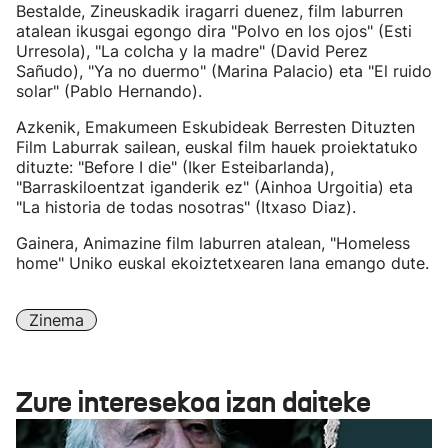
Bestalde, Zineuskadik iragarri duenez, film laburren
atalean ikusgai egongo dira "Polvo en los ojos" (Esti
Urresola), "La colcha y la madre" (David Perez
Sañudo), "Ya no duermo" (Marina Palacio) eta "El ruido
solar" (Pablo Hernando).
Azkenik, Emakumeen Eskubideak Berresten Dituzten
Film Laburrak sailean, euskal film hauek proiektatuko
dituzte: "Before I die" (Iker Esteibarlanda),
"Barraskiloentzat iganderik ez" (Ainhoa Urgoitia) eta
"La historia de todas nosotras" (Itxaso Diaz).
Gainera, Animazine film laburren atalean, "Homeless
home" Uniko euskal ekoiztetxearen lana emango dute.
Zinema
Zure interesekoa izan daiteke