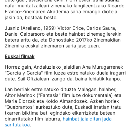
nafar muntatzaileari zinemako langileentzako Ricardo
Franco-Zinemaren Akademia saria emango diotela
jakin da, besteak beste.
Juaniz (Arellano, 1959) Victor Erice, Carlos Saura,
Daniel Calparsoro eta beste hainbat zinemagilerekin
batera aritu da, eta Donostiako 2017ko Zinemaldian
Zinemira euskal zinemaren saria jaso zuen.
Euskal filmak
Horrez gain, Andaluziako jaialdian Ana Murugarrenek
"Garcia y Garcia" film luzea estreinatuko duela iragarri
dute. Sail Ofizialean izango da, baina lehiatik kanpo.
Lan berriak estreinatuko dituzte Malagan, halaber,
Aitor Merinok ("Fantasia" film luze dokumentala) eta
Maria Elorzak eta Koldo Almandozek. Azken horiek
"Quebrantos" aurkeztuko dute, Euskadi Irratian tratu
txarren biktima bati egindako elkarrizketa batean
oinarritutako film laburra,
hainbat jaialditan jada
saritutakoa
.