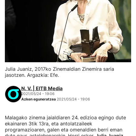
Julia Juaniz, 2017ko Zinemaldian Zinemira saria
jasotzen. Argazkia: Efe.
N. V. | EITB Media
2021/05/24 - 19:06
Azken eguneratzea
2021/05/24 - 19:06
Malagako zinema jaialdiaren 24. edizioa egingo dute
ekainaren 3tik 13ra, eta antolatzaileek
programazioaren, galen eta omenaldien berri eman
dute gaur, astelehenarekin. Horri esker,
Julia Juaniz