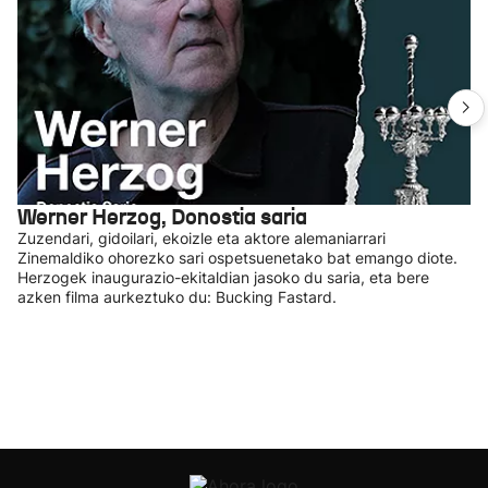
Werner Herzog, Donostia saria
Zuzendari, gidoilari, ekoizle eta aktore alemaniarrari
Zinemaldiko ohorezko sari ospetsuenetako bat emango diote.
Herzogek inaugurazio-ekitaldian jasoko du saria, eta bere
azken filma aurkeztuko du: Bucking Fastard.