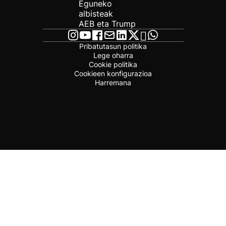
Eguneko
albisteak
AEB eta Trump
Pribatutasun politika
Lege oharra
Cookie politika
Cookieen konfigurazioa
Harremana