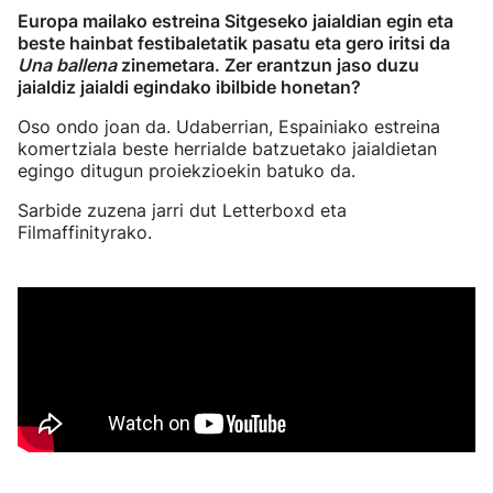
Europa mailako estreina Sitgeseko jaialdian egin eta
beste hainbat festibaletatik pasatu eta gero iritsi da
Una ballena
zinemetara. Zer erantzun jaso duzu
jaialdiz jaialdi egindako ibilbide honetan?
Oso ondo joan da. Udaberrian, Espainiako estreina
komertziala beste herrialde batzuetako jaialdietan
egingo ditugun proiekzioekin batuko da.
Sarbide zuzena jarri dut Letterboxd eta
Filmaffinityrako.