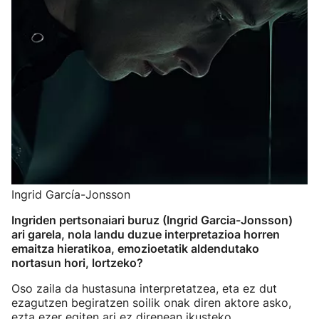
Ingrid García-Jonsson
Ingriden pertsonaiari buruz (Ingrid Garcia-Jonsson)
ari garela, nola landu duzue interpretazioa horren
emaitza hieratikoa, emozioetatik aldendutako
nortasun hori, lortzeko?
Oso zaila da hustasuna interpretatzea, eta ez dut
ezagutzen begiratzen soilik onak diren aktore asko,
ezta ezer egiten ari ez direnean ikusteko