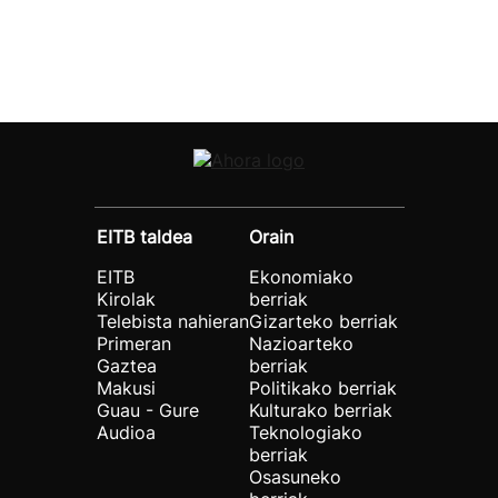
EITB taldea
Orain
EITB
Ekonomiako
Kirolak
berriak
Telebista nahieran
Gizarteko berriak
Primeran
Nazioarteko
Gaztea
berriak
Makusi
Politikako berriak
Guau - Gure
Kulturako berriak
Audioa
Teknologiako
berriak
Osasuneko