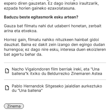
espero diren gauzetan. Ez dago inolako iraultzarik,
ezpada horien gaineko ezaxolatasuna.
Baduzu beste egitasmorik esku artean?
Gauza bat filmatu nahi dut udaberri honetan, zerbait
arina eta etxekoa.
Horrez gain, filmatu nahiko nituzkeen hainbat gidoi
dauzkat. Baina ez dakit zein izango den egingo dudan
hurrengoa; ez dago nire esku, interesa duen ekoizleren
bat agertu behar da.
Nacho Vigalondoren film berriak ireki, eta "Una
ballena"k itxiko du Beldurrezko Zinemaren Astea
Pablo Hernandok Sitgeseko jaialdian aurkeztuko
du "Una ballena"
Zinema