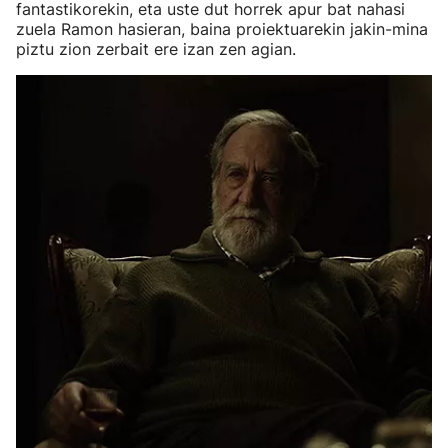
fantastikorekin, eta uste dut horrek apur bat nahasi
zuela Ramon hasieran, baina proiektuarekin jakin-mina
piztu zion zerbait ere izan zen agian.