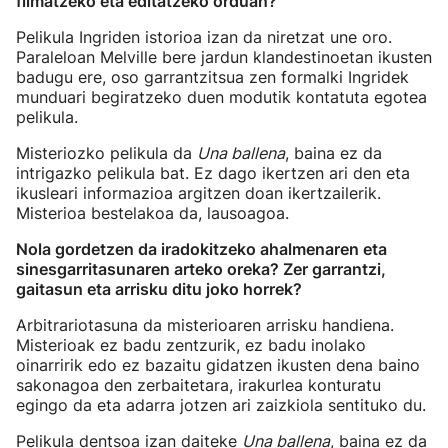
filmatzeko eta editatzeko orduan?
Pelikula Ingriden istorioa izan da niretzat une oro.
Paraleloan Melville bere jardun klandestinoetan ikusten
badugu ere, oso garrantzitsua zen formalki Ingridek
munduari begiratzeko duen modutik kontatuta egotea
pelikula.
Misteriozko pelikula da
Una ballena
, baina ez da
intrigazko pelikula bat. Ez dago ikertzen ari den eta
ikusleari informazioa argitzen doan ikertzailerik.
Misterioa bestelakoa da, lausoagoa.
Nola gordetzen da iradokitzeko ahalmenaren eta
sinesgarritasunaren arteko oreka? Zer garrantzi,
gaitasun eta arrisku ditu joko horrek?
Arbitrariotasuna da misterioaren arrisku handiena.
Misterioak ez badu zentzurik, ez badu inolako
oinarririk edo ez bazaitu gidatzen ikusten dena baino
sakonagoa den zerbaitetara, irakurlea konturatu
egingo da eta adarra jotzen ari zaizkiola sentituko du.
Pelikula dentsoa izan daiteke
Una ballena
, baina ez da