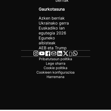
berriak
Gaurkotasuna
Azken berriak
Ukrainako gerra
Euskadiko lan
egutegia 2026
Eguneko
albisteak
AEB eta Trump
Pribatutasun politika
Lege oharra
Cookie politika
Cookieen konfigurazioa
Harremana