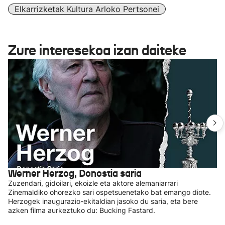
Elkarrizketak Kultura Arloko Pertsonei
Zure interesekoa izan daiteke
Werner Herzog, Donostia saria
Zuzendari, gidoilari, ekoizle eta aktore alemaniarrari
Zinemaldiko ohorezko sari ospetsuenetako bat emango diote.
Herzogek inaugurazio-ekitaldian jasoko du saria, eta bere
azken filma aurkeztuko du: Bucking Fastard.