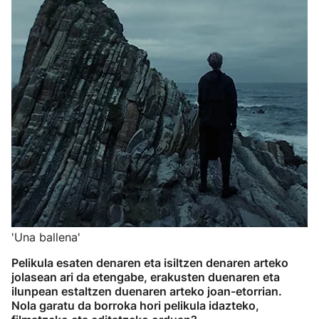
'Una ballena'
Pelikula esaten denaren eta isiltzen denaren arteko
jolasean ari da etengabe, erakusten duenaren eta
ilunpean estaltzen duenaren arteko joan-etorrian.
Nola garatu da borroka hori pelikula idazteko,