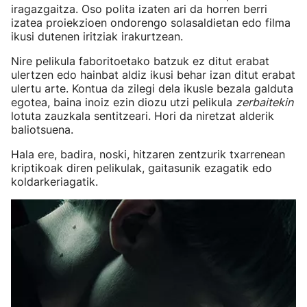
iragazgaitza. Oso polita izaten ari da horren berri
izatea proiekzioen ondorengo solasaldietan edo filma
ikusi dutenen iritziak irakurtzean.
Nire pelikula faboritoetako batzuk ez ditut erabat
ulertzen edo hainbat aldiz ikusi behar izan ditut erabat
ulertu arte. Kontua da zilegi dela ikusle bezala galduta
egotea, baina inoiz ezin diozu utzi pelikula
zerbaitekin
lotuta zauzkala sentitzeari. Hori da niretzat alderik
baliotsuena.
Hala ere, badira, noski, hitzaren zentzurik txarrenean
kriptikoak diren pelikulak, gaitasunik ezagatik edo
koldarkeriagatik.