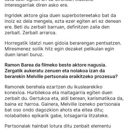
interesgarriak diren asko ere.
Ingridek aktore gisa duen superbotereetako bat da
inoiz ez dela mengela, ezta ezer egiten ari ez denean
ere. Beti du zerbait barruan, definitzen zaila den
zerbait. Zerbait arraroa.
Horregatik idatzi nuen gidoia berarengan pentsatzen.
Miresmenez soilik hitz egin dezaket pelikulan egin
duen lanari buruz.
Ramon Barea da filmeko beste aktore nagusia.
Zergatik aukeratu zenuen eta nolakoa izan da
berarekin Melville pertsonaia eraikitzeko prozesua?
Ramonek berehala ezartzen du ikuslearekiko
konexioa. Hurbilekoa eta maitagarria egiten duen
zerbait du. Gertukoa eta, aldi berean, karismatikoa da,
baina ez harroa. Gainera, Melville izeneko pertsonaia
bat oso ondo dagozkion ahots eta eitea ditu;
nolabaiteko epikarik gabe, lotsagarria litzateke.
Pertsonaiak hainbat lotura ditu zenbait elementu