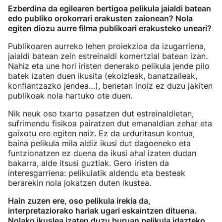
Ezberdina da egilearen bertigoa pelikula jaialdi batean
edo publiko orokorrari erakusten zaionean? Nola
egiten diozu aurre filma publikoari erakusteko uneari?
Publikoaren aurreko lehen proiekzioa da izugarriena,
jaialdi batean zein estreinaldi komertzial batean izan.
Nahiz eta une hori iristen denerako pelikula jende pilo
batek izaten duen ikusita (ekoizleak, banatzaileak,
konfiantzazko jendea…), benetan inoiz ez duzu jakiten
publikoak nola hartuko ote duen.
Nik neuk oso txarto pasatzen dut estreinaldietan,
sufrimendu fisikoa pairatzen dut emanaldian zehar eta
gaixotu ere egiten naiz. Ez da urduritasun kontua,
baina pelikula mila aldiz ikusi dut dagoeneko eta
funtzionatzen ez duena da ikusi ahal izaten dudan
bakarra, alde itsusi guztiak. Gero iristen da
interesgarriena: pelikulatik aldendu eta besteak
berarekin nola jokatzen duten ikustea.
Hain zuzen ere, oso pelikula irekia da,
interpretaziorako hariak ugari eskaintzen dituena.
Nolako ikuslea izaten duzu buruan pelikula idazteko