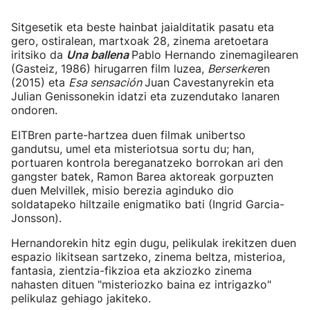
Sitgesetik eta beste hainbat jaialditatik pasatu eta
gero, ostiralean, martxoak 28, zinema aretoetara
iritsiko da
Una ballena
Pablo Hernando zinemagilearen
(Gasteiz, 1986) hirugarren film luzea,
Berserker
en
(2015) eta
Esa sensación
Juan Cavestanyrekin eta
Julian Genissonekin idatzi eta zuzendutako lanaren
ondoren.
EITBren parte-hartzea duen filmak unibertso
gandutsu, umel eta misteriotsua sortu du; han,
portuaren kontrola bereganatzeko borrokan ari den
gangster batek, Ramon Barea aktoreak gorpuzten
duen Melvillek, misio berezia aginduko dio
soldatapeko hiltzaile enigmatiko bati (Ingrid Garcia-
Jonsson).
Hernandorekin hitz egin dugu, pelikulak irekitzen duen
espazio likitsean sartzeko, zinema beltza, misterioa,
fantasia, zientzia-fikzioa eta akziozko zinema
nahasten dituen "misteriozko baina ez intrigazko"
pelikulaz gehiago jakiteko.