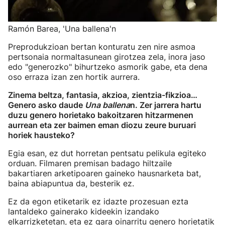
Ramón Barea, 'Una ballena'n
Preprodukzioan bertan konturatu zen nire asmoa
pertsonaia normaltasunean girotzea zela, inora jaso
edo "generozko" bihurtzeko asmorik gabe, eta dena
oso erraza izan zen hortik aurrera.
Zinema beltza, fantasia, akzioa,
zientzia-fikzioa
…
Genero asko daude
Una ballena
n. Zer jarrera hartu
duzu genero horietako bakoitzaren hitzarmenen
aurrean eta zer baimen eman diozu zeure buruari
horiek hausteko?
Egia esan, ez dut horretan pentsatu pelikula egiteko
orduan. Filmaren premisan badago hiltzaile
bakartiaren arketipoaren gaineko hausnarketa bat,
baina abiapuntua da, besterik ez.
Ez da egon etiketarik ez idazte prozesuan ezta
lantaldeko gainerako kideekin izandako
elkarrizketetan, eta ez gara oinarritu genero horietatik