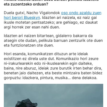
eta zuzentzeko orduan?
Duela gutxi, Nacho Vigalondok
oso ondo azaldu zuen
hori berori Blueskyn
. Idazten ari naizela, ez naiz gai
ikusle motetan pentsatzeko; are gehiago, ez daukat
argi horrek zer esan nahi duen.
Idazten ari naizen bitartean, gidalerro bakarra da
atsegin ote dudan, pelikula barruan zentzurik ote duen
eta funtzionatzen ote duen.
Hori esanda, komunikatzen dituzun arte ideiak
existitzen ez direla uste dut. Komunikazio hori zeure
ni-irakurlearekin edo ni-ikuslearekin egin daiteke,
baina, nire aburuz, ideiak zure burutik irten behar dira,
benetan jaio daitezen, eta beste mintzaira baten bidez
gorpuztu: idazkera, pintura, musika… dena delakoa.