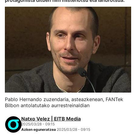
protagonista dituen film misteriotsu eta lanbrotsua.
Pablo Hernando zuzendaria, asteazkenean, FANTek
Bilbon antolatutako aurrestreinaldian
Natxo Velez | EITB Media
2025/03/28 - 09:15
Azken eguneratzea
2025/03/28 - 09:15