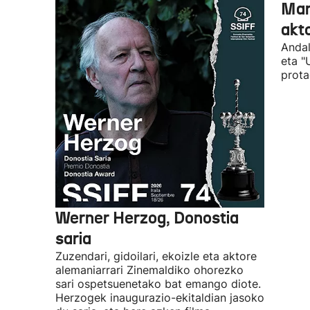
Man
akto
Andal
eta "
prota
Werner Herzog, Donostia
saria
Zuzendari, gidoilari, ekoizle eta aktore
alemaniarrari Zinemaldiko ohorezko
sari ospetsuenetako bat emango diote.
Herzogek inaugurazio-ekitaldian jasoko