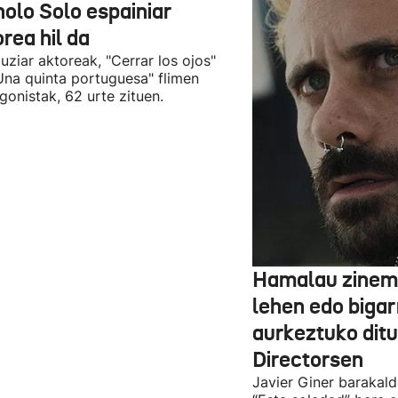
olo Solo espainiar
rea hil da
uziar aktoreak, "Cerrar los ojos"
Una quinta portuguesa" flimen
gonistak, 62 urte zituen.
Hamalau zinem
lehen edo bigar
aurkeztuko dit
Directorsen
Javier Giner barakal