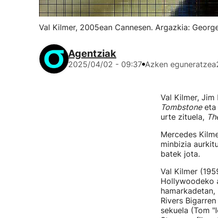
Val Kilmer, 2005ean Cannesen. Argazkia: George
Agentziak
2025/04/02 - 09:37
Azken eguneratzea
Val Kilmer, Ji
Tombstone
eta 
urte zituela,
Th
Mercedes Kilmer
minbizia aurkit
batek jota.
Val Kilmer (195
Hollywoodeko a
hamarkadetan, h
Rivers Bigarren
sekuela (Tom "