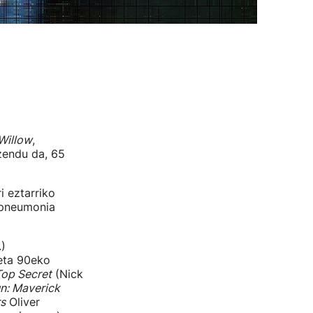
Willow
,
zendu da, 65
i eztarriko
, pneumonia
)
eta 90eko
op Secret
(Nick
n: Maverick
s
Oliver