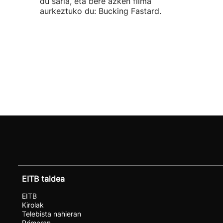
du saria, eta bere azken filma
aurkeztuko du: Bucking Fastard.
EITB taldea
EITB
Kirolak
Telebista nahieran
Primeran