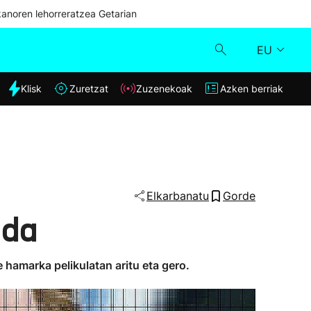
kanoren lehorreratzea Getarian
EU
dia
Klisk
Zuretzat
Zuzenekoak
Azken berriak
Klisk
Zuzenekoak
Zuretzat
Elkarbanatu
Gorde
 da
Azken berriak
e hamarka pelikulatan aritu eta gero.