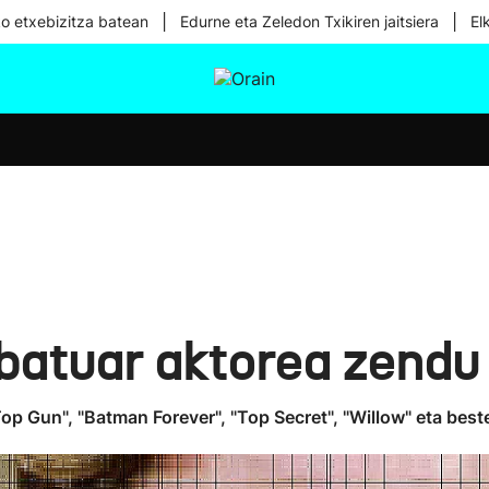
|
|
ko etxebizitza batean
Edurne eta Zeledon Txikiren jaitsiera
El
tura
Ikusmiran
Egural
Osasuna
Teknologia
ubatuar aktorea zendu
"Top Gun", "Batman Forever", "Top Secret", "Willow" eta best