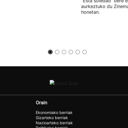
“Esta soledad” bere e
aurkeztuko du Zinema
honetan.
Orain
Ekonomiako berriak
Gizarteko berriak
Nazioarteko berriak
Politikako berriak