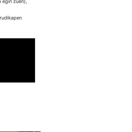
egin zuen),
irudikapen