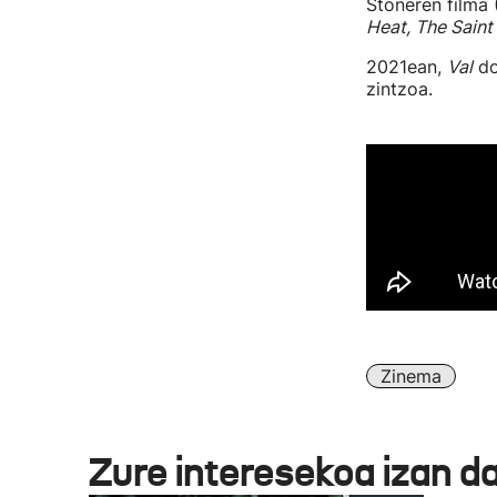
Stoneren filma 
Heat, The Saint
2021ean,
Val
do
zintzoa.
Zinema
Zure interesekoa izan d