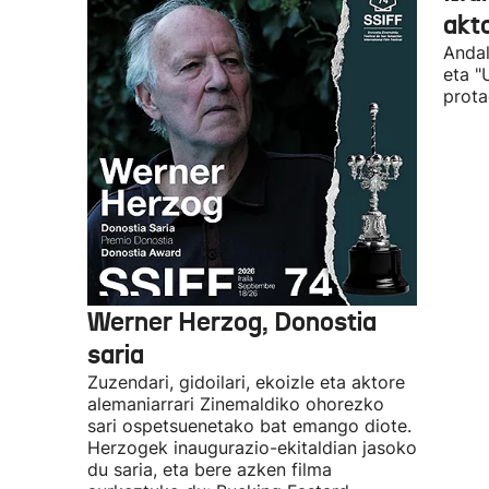
akto
Andal
eta "
prota
Werner Herzog, Donostia
saria
Zuzendari, gidoilari, ekoizle eta aktore
alemaniarrari Zinemaldiko ohorezko
sari ospetsuenetako bat emango diote.
Herzogek inaugurazio-ekitaldian jasoko
du saria, eta bere azken filma