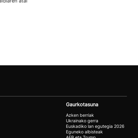
ldiaren atal
Gaurkotasuna
Azken berriak
Ukrainako gerra
Euskadiko lan egutegia 2026
Eguneko albisteak
AEB eta Trump