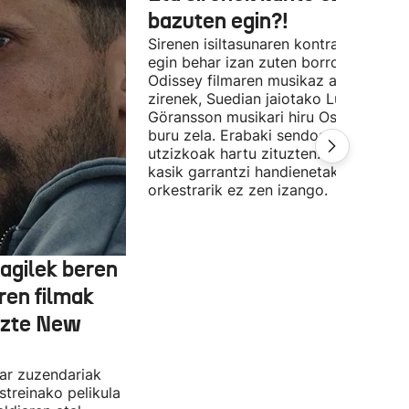
bazuten egin?!
Sirenen isiltasunaren kontra (edo alde
egin behar izan zuten borroka The
Odissey filmaren musikaz arduratu
zirenek, Suedian jaiotako Ludwig
Göransson musikari hiru Oscar saridu
buru zela. Erabaki sendoak, ezin
utzizkoak hartu zituzten. Lehengo et
kasik garrantzi handienetakoa:
orkestrarik ez zen izango.
agilek beren
ren filmak
uzte New
dar zuzendariak
streinako pelikula