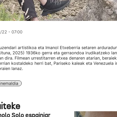
/22 - 07:00
uzendari artistikoa eta Imanol Etxeberria setaren arduradu
Altuna, 2025) 1936ko gerra eta gerraondoa irudikatzeko la
n dira. Filmean urrestitarren etxea denaren atarian, beraieki
rrian kostaldeko herri bat, Pariseko kaleak eta Venezuela 
raien lanaz.
inemaldia
aiteke
olo Solo espainiar