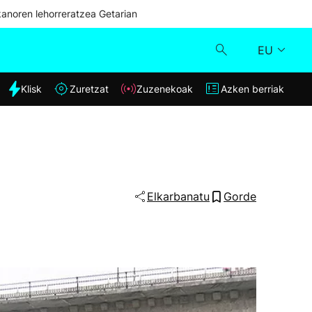
kanoren lehorreratzea Getarian
EU
dia
Klisk
Zuretzat
Zuzenekoak
Azken berriak
Klisk
Zuzenekoak
Zuretzat
Elkarbanatu
Gorde
Azken berriak