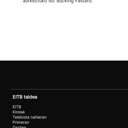
aurkeztuko du: Bucking Fastard.
EITB taldea
EITB
Kirolak
Telebista nahieran
Primeran
Gaztea