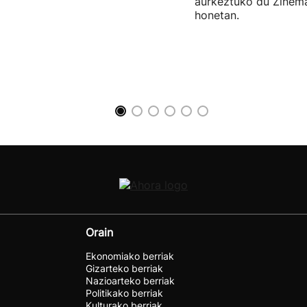
aurkeztuko du Zinema
honetan.
Orain
Ekonomiako berriak
Gizarteko berriak
Nazioarteko berriak
Politikako berriak
Kulturako berriak