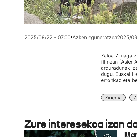
2025/09/22 - 07:00
Azken eguneratzea
2025/09
Zaloa Ziluaga z
filmean (Asier 
arduradunak iza
dugu, Euskal He
erronkaz eta be
Zinema
Z
Zure interesekoa izan d
Man