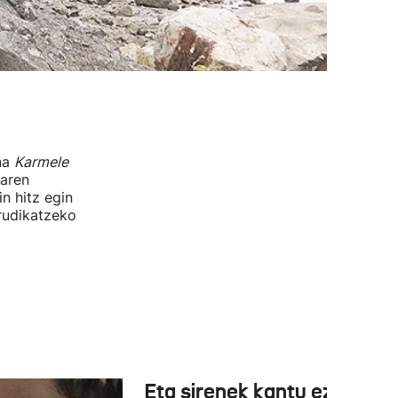
na
Karmele
naren
n hitz egin
irudikatzeko
Eta sirenek kantu ez