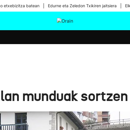
|
|
ko etxebizitza batean
Edurne eta Zeledon Txikiren jaitsiera
El
tura
Ikusmiran
Egural
Osasuna
Teknologia
ilan munduak sortzen