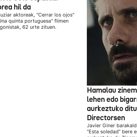
rea hil da
uziar aktoreak, "Cerrar los ojos"
Una quinta portuguesa" flimen
gonistak, 62 urte zituen.
Hamalau zinem
lehen edo bigar
aurkeztuko dit
Directorsen
Javier Giner barakal
“Esta soledad” bere e