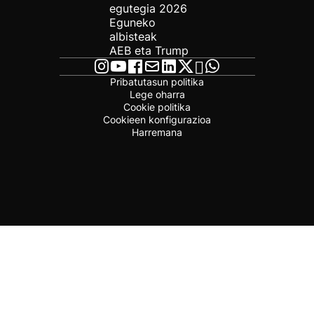
egutegia 2026
Eguneko
albisteak
AEB eta Trump
Pribatutasun politika
Lege oharra
Cookie politika
Cookieen konfigurazioa
Harremana