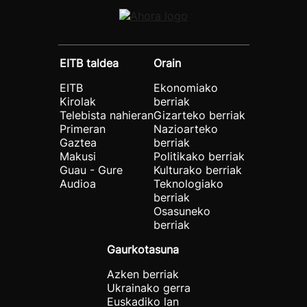
EITB taldea
Orain
EITB
Ekonomiako
Kirolak
berriak
Telebista nahieran
Gizarteko berriak
Primeran
Nazioarteko
Gaztea
berriak
Makusi
Politikako berriak
Guau - Gure
Kulturako berriak
Audioa
Teknologiako
berriak
Osasuneko
berriak
Gaurkotasuna
Azken berriak
Ukrainako gerra
Euskadiko lan