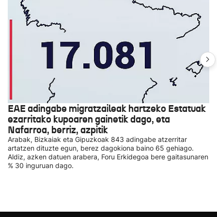
EAE adingabe migratzaileak hartzeko Estatuak
ezarritako kupoaren gainetik dago, eta
Nafarroa, berriz, azpitik
Arabak, Bizkaiak eta Gipuzkoak 843 adingabe atzerritar
artatzen dituzte egun, berez dagokiona baino 65 gehiago.
Aldiz, azken datuen arabera, Foru Erkidegoa bere gaitasunaren
% 30 inguruan dago.