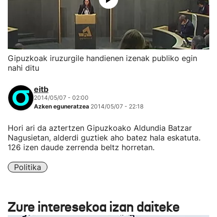
Gipuzkoak iruzurgile handienen izenak publiko egin
nahi ditu
eitb
2014/05/07 - 02:00
Azken eguneratzea
2014/05/07 - 22:18
Hori ari da aztertzen Gipuzkoako Aldundia Batzar
Nagusietan, alderdi guztiek aho batez hala eskatuta.
126 izen daude zerrenda beltz horretan.
Politika
Zure interesekoa izan daiteke