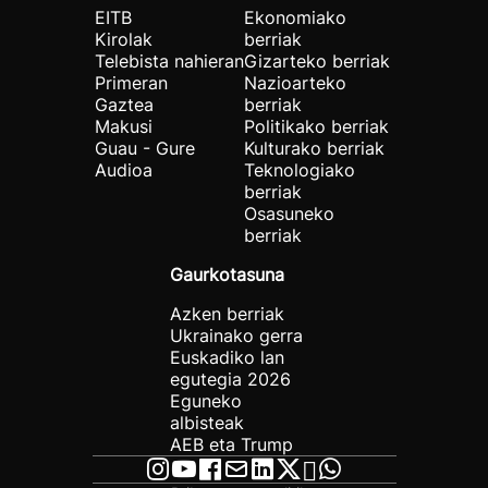
EITB
Ekonomiako
Kirolak
berriak
Telebista nahieran
Gizarteko berriak
Primeran
Nazioarteko
Gaztea
berriak
Makusi
Politikako berriak
Guau - Gure
Kulturako berriak
Audioa
Teknologiako
berriak
Osasuneko
berriak
Gaurkotasuna
Azken berriak
Ukrainako gerra
Euskadiko lan
egutegia 2026
Eguneko
albisteak
AEB eta Trump