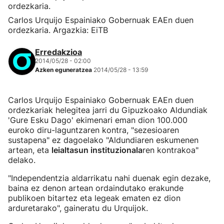
Carlos Urquijo Espainiako Gobernuak EAEn duen
ordezkaria. Argazkia: EiTB
Erredakzioa
2014/05/28 - 02:00
Azken eguneratzea
2014/05/28 - 13:59
Carlos Urquijo Espainiako Gobernuak EAEn duen
ordezkariak helegitea jarri du Gipuzkoako Aldundiak
'Gure Esku Dago' ekimenari eman dion 100.000
euroko diru-laguntzaren kontra, "sezesioaren
sustapena" ez dagoelako "Aldundiaren eskumenen
artean, eta
leialtasun instituzionala
ren kontrakoa"
delako.
"Independentzia aldarrikatu nahi duenak egin dezake,
baina ez denon artean ordaindutako erakunde
publikoen bitartez eta legeak ematen ez dion
arduretarako", gaineratu du Urquijok.