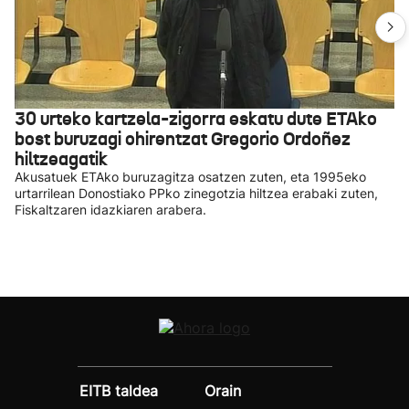
30 urteko kartzela-zigorra eskatu dute ETAko
bost buruzagi ohirentzat Gregorio Ordoñez
hiltzeagatik
Akusatuek ETAko buruzagitza osatzen zuten, eta 1995eko
urtarrilean Donostiako PPko zinegotzia hiltzea erabaki zuten,
Fiskaltzaren idazkiaren arabera.
EITB taldea
Orain