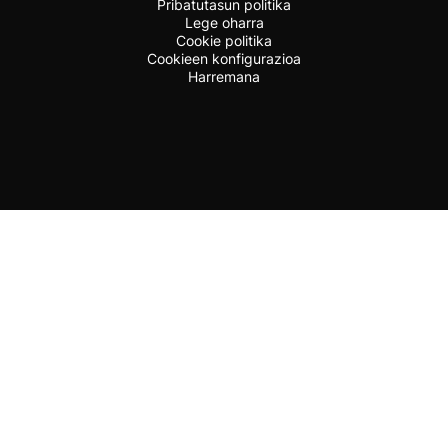
Pribatutasun politika
Lege oharra
Cookie politika
Cookieen konfigurazioa
Harremana