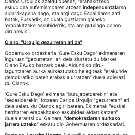
Carlos Urquijok azaldu duenez, "erabakitzeko
eskubidea eufemismoaren atzean
independentzia
ren
aldarrikapena dago, eta argi dago Espainiaren zati
batek, Euskadik, ez duela guztiaren gaineko
'erabakitzeko eskubide'rik, eta are gutxiago denon
diruarekin".
Olano: "Urquijo gezurretan ari da"
Gobernuko ordezkaria 'Gure Esku Dago' ekimenaren
inguruan "gezurretan" ari dela ziurtatu du Markel
Olano EAJko batzarkideak. Aldundiko diru-
laguntzaren aurka aurkeztutako helegiteak "erakunde
demokratiko baten erabakia urratzen" duela adierazi
du Olanok.
'Gure Esku Dago' ekimena "burujabetzarekin" eta
"sezesioarekin" lotzean Carlos Urquijo "gezurretan" ari
dela salatu du Olanok agiri batean. Ekimenak "euskal
herritarren erabakitzeko eskubidea aldarrikatzen"
duela erantsi du. Gainera,
"demokraziaren aurkako
jarrera uzteko"
eskatu dio Gobernuaren ordezkariari.