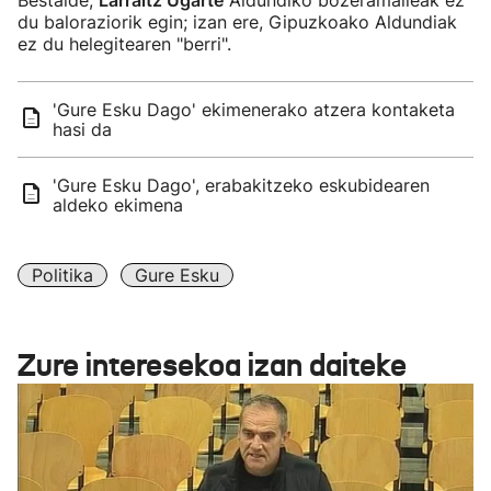
Bestalde,
Larraitz Ugarte
Aldundiko bozeramaileak ez
du baloraziorik egin; izan ere, Gipuzkoako Aldundiak
ez du helegitearen "berri".
'Gure Esku Dago' ekimenerako atzera kontaketa
hasi da
'Gure Esku Dago', erabakitzeko eskubidearen
aldeko ekimena
Politika
Gure Esku
Zure interesekoa izan daiteke