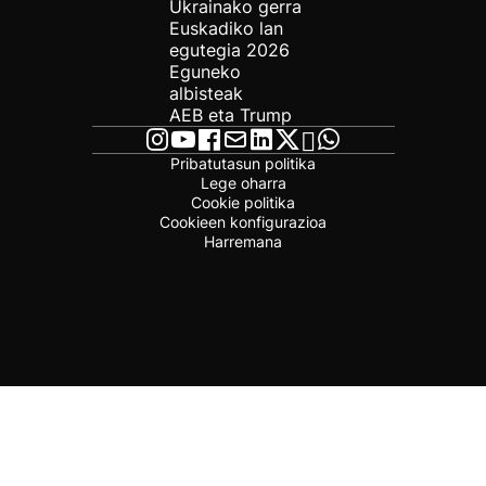
Ukrainako gerra
Euskadiko lan
egutegia 2026
Eguneko
albisteak
AEB eta Trump
Pribatutasun politika
Lege oharra
Cookie politika
Cookieen konfigurazioa
Harremana