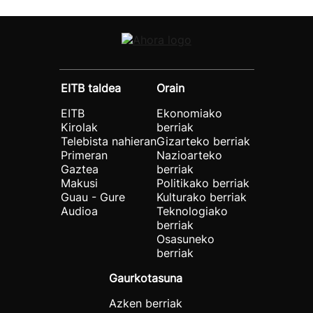
EITB taldea
Orain
EITB
Ekonomiako
Kirolak
berriak
Telebista nahieran
Gizarteko berriak
Primeran
Nazioarteko
Gaztea
berriak
Makusi
Politikako berriak
Guau - Gure
Kulturako berriak
Audioa
Teknologiako
berriak
Osasuneko
berriak
Gaurkotasuna
Azken berriak