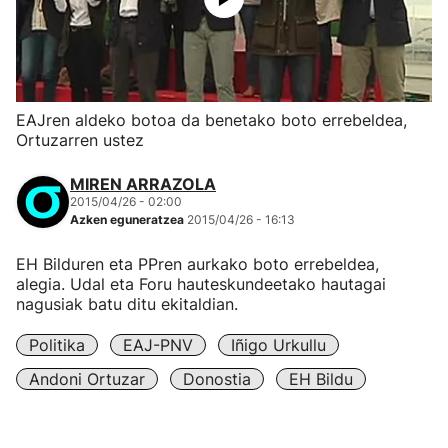
EAJren aldeko botoa da benetako boto errebeldea,
Ortuzarren ustez
MIREN ARRAZOLA
2015/04/26 - 02:00
Azken eguneratzea
2015/04/26 - 16:13
EH Bilduren eta PPren aurkako boto errebeldea,
alegia. Udal eta Foru hauteskundeetako hautagai
nagusiak batu ditu ekitaldian.
Politika
EAJ-PNV
Iñigo Urkullu
Andoni Ortuzar
Donostia
EH Bildu