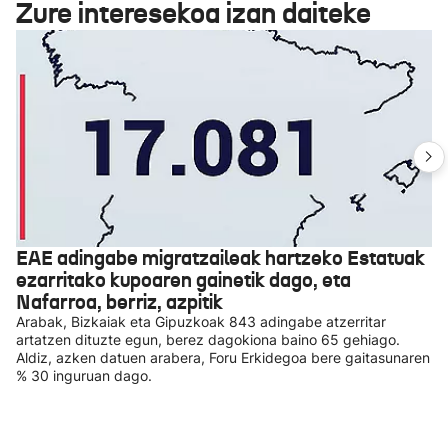
Zure interesekoa izan daiteke
EAE adingabe migratzaileak hartzeko Estatuak
ezarritako kupoaren gainetik dago, eta
Nafarroa, berriz, azpitik
Arabak, Bizkaiak eta Gipuzkoak 843 adingabe atzerritar
artatzen dituzte egun, berez dagokiona baino 65 gehiago.
Aldiz, azken datuen arabera, Foru Erkidegoa bere gaitasunaren
% 30 inguruan dago.