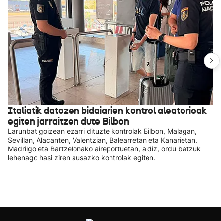
Italiatik datozen bidaiarien kontrol aleatorioak
egiten jarraitzen dute Bilbon
Larunbat goizean ezarri dituzte kontrolak Bilbon, Malagan,
Sevillan, Alacanten, Valentzian, Balearretan eta Kanarietan.
Madrilgo eta Bartzelonako aireportuetan, aldiz, ordu batzuk
lehenago hasi ziren ausazko kontrolak egiten.