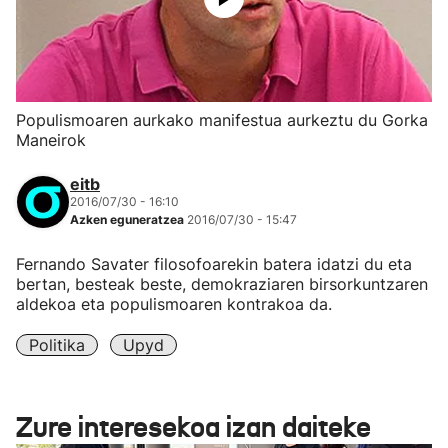
Populismoaren aurkako manifestua aurkeztu du Gorka
Maneirok
eitb
2016/07/30 - 16:10
Azken eguneratzea
2016/07/30 - 15:47
Fernando Savater filosofoarekin batera idatzi du eta
bertan, besteak beste, demokraziaren birsorkuntzaren
aldekoa eta populismoaren kontrakoa da.
Politika
Upyd
Zure interesekoa izan daiteke