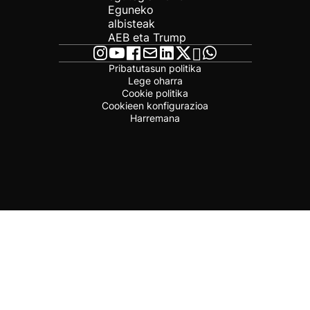
Eguneko
albisteak
AEB eta Trump
Pribatutasun politika
Lege oharra
Cookie politika
Cookieen konfigurazioa
Harremana