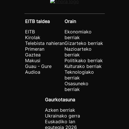
EITB taldea
Orain
EITB
Ekonomiako
Kirolak
berriak
Telebista nahieran
Gizarteko berriak
Primeran
Nazioarteko
Gaztea
berriak
Makusi
Politikako berriak
Guau - Gure
Kulturako berriak
Audioa
Teknologiako
berriak
Osasuneko
berriak
Gaurkotasuna
Azken berriak
Ukrainako gerra
Euskadiko lan
egutegia 2026