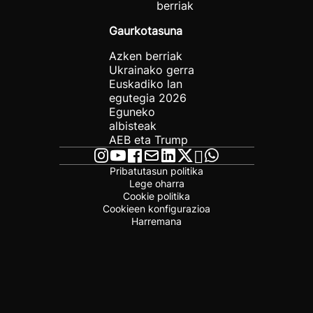
berriak
Gaurkotasuna
Azken berriak
Ukrainako gerra
Euskadiko lan
egutegia 2026
Eguneko
albisteak
AEB eta Trump
Pribatutasun politika
Lege oharra
Cookie politika
Cookieen konfigurazioa
Harremana