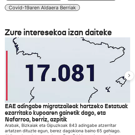
Covid-19aren Aldaera Berriak
Zure interesekoa izan daiteke
EAE adingabe migratzaileak hartzeko Estatuak
ezarritako kupoaren gainetik dago, eta
Nafarroa, berriz, azpitik
Arabak, Bizkaiak eta Gipuzkoak 843 adingabe atzerritar
artatzen dituzte egun, berez dagokiona baino 65 gehiago.