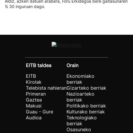
Aldiz, azken datuen arabera, Foru Erkidegoa bere gaitasunaren
% 30 inguruan dago.
EITB taldea
Orain
EITB
Ekonomiako
Kirolak
berriak
Telebista nahieran
Gizarteko berriak
Primeran
Nazioarteko
Gaztea
berriak
Makusi
Politikako berriak
Guau - Gure
Kulturako berriak
Audioa
Teknologiako
berriak
Osasuneko