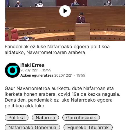
Pandemiak ez luke Nafarroako egoera politikoa
aldatuko, Navarrometroaren arabera
Iñaki Errea
2020/12/21 - 15:55
Azken eguneratzea
2020/12/21 - 15:55
Gaur Navarrometroa aurkeztu dute Nafarroan eta
ikerketa honen arabera, covid 19a da kezka nagusia.
Dena den, pandemiak ez luke Nafarroako egoera
politikoa aldatuko.
Politika
Nafarroa
Gaixotasunak
Nafarroako Gobernua
Eguneko Titularrak