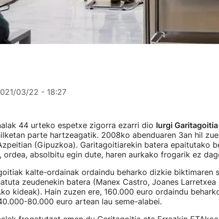
021/03/22 - 18:27
alak 44 urteko espetxe zigorra ezarri dio
Iurgi Garitagoitia
hilketan parte hartzeagatik. 2008ko abenduaren 3an hil zu
zpeitian (Gipuzkoa). Garitagoitiarekin batera epaitutako b
, ordea, absolbitu egin dute, haren aurkako frogarik ez dag
goitiak kalte-ordainak ordaindu beharko dizkie biktimaren s
natuta zeudenekin batera (Manex Castro, Joanes Larretxea 
ko kideak). Hain zuzen ere, 160.000 euro ordaindu beharko
 40.000-80.000 euro artean lau seme-alabei.