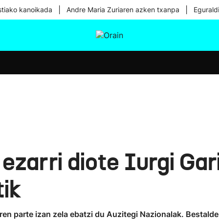
|
|
tiako kanoikada
Andre Maria Zuriaren azken txanpa
Egurald
tura
Ikusmiran
Egural
Osasuna
Teknologia
ezarri diote Iurgi Gari
tik
 parte izan zela ebatzi du Auzitegi Nazionalak. Bestalde, 