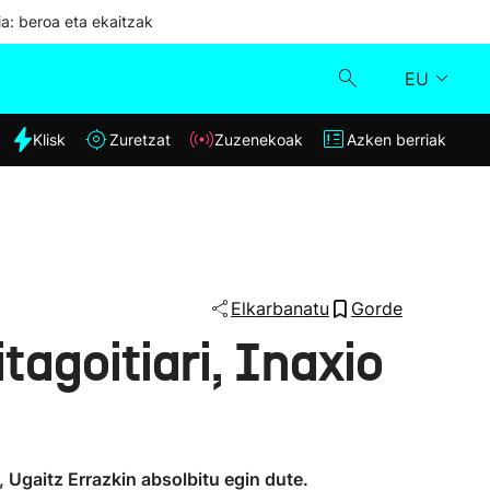
ia: beroa eta ekaitzak
EU
dia
Klisk
Zuretzat
Zuzenekoak
Azken berriak
Klisk
Zuzenekoak
Zuretzat
Elkarbanatu
Gorde
tagoitiari, Inaxio
Azken berriak
Ugaitz Errazkin absolbitu egin dute.