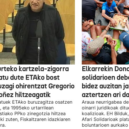
urteko kartzela-zigorra
Elkarrekin Dono
atu dute ETAko bost
solidarioen deb
uzagi ohirentzat Gregorio
bidez auzitan j
oñez hiltzeagatik
aztertzen ari d
tuek ETAko buruzagitza osatzen
Araua neurrigabea de
, eta 1995eko urtarrilean
oinarri juridikoak dit
tiako PPko zinegotzia hiltzea
koalizioak. EH Bilduk,
ki zuten, Fiskaltzaren idazkiaren
Afari Solidarioak pla
ra.
boluntarioen aurkako 