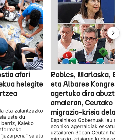
stia afari
Robles, Marlaska, Bolaños
ekua helegite
eta Albares Kongresuan
artzea
agertuko dira abuztuaren
a
amaieran, Ceutako
la eta zalantzazko
migrazio-krisia dela eta
uela uste du
Espainiako Gobernuak lau ministroen
 berriz, Kaleko
ezohiko agerraldiak eskatu ditu,
taformako
uztailaren 30ean Ceutan hasitako
"jazarpena" salatu
migrazio-krisiaren kudeaketaren berri