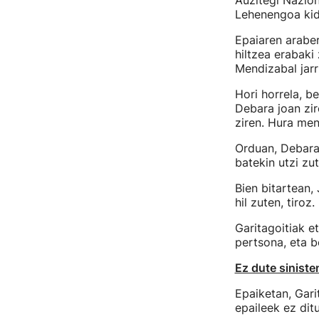
Auzitegi Nazion
Lehenengoa kide
Epaiaren arabe
hiltzea erabaki
Mendizabal jarr
Hori horrela, b
Debara joan zir
ziren. Hura men
Orduan, Debara 
batekin utzi zut
Bien bitartean,
hil zuten, tiroz.
Garitagoitiak e
pertsona, eta be
Ez dute sinist
Epaiketan, Gari
epaileek ez dit