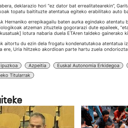
bera, deklarazio hori “ez dator bat errealitatearekin”, Garit
koak topatu baitituzte atentatua egiteko erabilitako auto b
k Hernaniko errepikagailu baten aurka egindako atentatu 
iologikoak atzeman zituztela gogorarazi dute epaileek, “et
kusatuak] lotura nabaria duela ETAren taldeko gainerako ki
ak aitortu du ezin dela frogatu kondenatutakoa atentatua i
a ere, Uria hiltzeko akordioan parte hartu zuela ondoriozta
ipuzkoa
Azpeitia
Euskal Autonomia Erkidegoa
eko Titularrak
aiteke