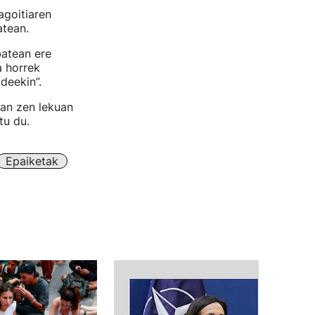
agoitiaren
atean.
batean ere
a horrek
deekin”.
zan zen lekuan
tu du.
Epaiketak