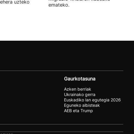
behera uzteko
emateko.
Gaurkotasuna
Azken berriak
Ukrainako gerra
Euskadiko lan egutegia 2026
Eguneko albisteak
AEB eta Trump