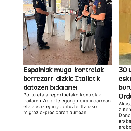
Espainiak muga-kontrolak
30 
berrezarri dizkie Italiatik
esk
datozen bidaiariei
bur
Portu eta aireportuetako kontrolak
Ord
irailaren 7ra arte egongo dira indarrean,
Akusa
eta ausaz egingo dituzte, Italiako
zuten
migrazio-presioaren aurrean.
Donos
eraba
arabe