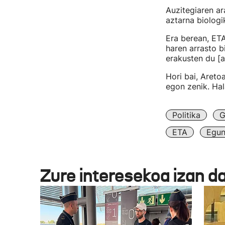
Auzitegiaren ara
aztarna biologi
Era berean, ETA
haren arrasto b
erakusten du [a
Hori bai, Areto
egon zenik. Hal
Politika
G
ETA
Egun
Zure interesekoa izan d