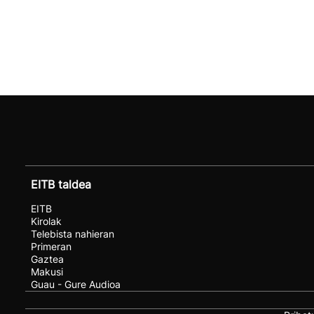
EITB taldea
EITB
Kirolak
Telebista nahieran
Primeran
Gaztea
Makusi
Guau - Gure Audioa