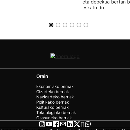
eta debekua bertan 
eskatu du.
Orain
Ekonomiako berriak
Gizarteko berriak
Nazioarteko berriak
Politikako berriak
Kulturako berriak
Teknologiako berriak
Osasuneko berriak