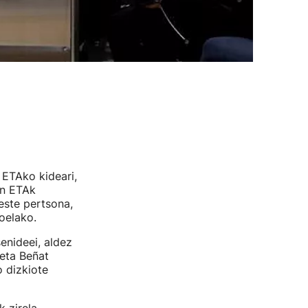
ETAko kideari,
en ETAk
este pertsona,
oelako.
enideei, aldez
eta Beñat
 dizkiote