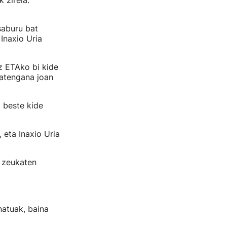
 zirela.
saburu bat
Inaxio Uria
z ETAko bi kide
batengana joan
o beste kide
 eta Inaxio Uria
a zeukaten
natuak, baina