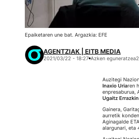
Epaiketaren une bat. Argazkia: EFE
AGENTZIAK | EITB MEDIA
2021/03/22 - 18:27
Azken eguneratzea
2
Auzitegi Nazion
Inaxio Uria
ren 
enpresaburua, A
Ugaitz Errazkin
Gainera, Garita
aurretik konde
Aginagalde ETA
alargunari, eta