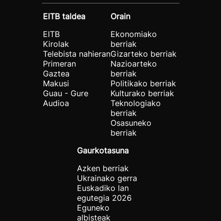
EITB taldea
Orain
EITB
Ekonomiako
Kirolak
berriak
Telebista nahieran
Gizarteko berriak
Primeran
Nazioarteko
Gaztea
berriak
Makusi
Politikako berriak
Guau - Gure
Kulturako berriak
Audioa
Teknologiako
berriak
Osasuneko
berriak
Gaurkotasuna
Azken berriak
Ukrainako gerra
Euskadiko lan
egutegia 2026
Eguneko
albisteak