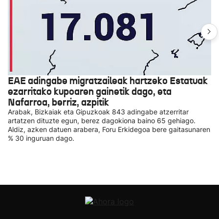
EAE adingabe migratzaileak hartzeko Estatuak
ezarritako kupoaren gainetik dago, eta
Nafarroa, berriz, azpitik
Arabak, Bizkaiak eta Gipuzkoak 843 adingabe atzerritar
artatzen dituzte egun, berez dagokiona baino 65 gehiago.
Aldiz, azken datuen arabera, Foru Erkidegoa bere gaitasunaren
% 30 inguruan dago.