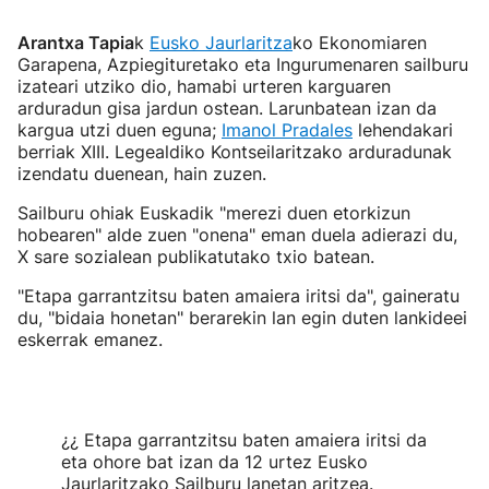
Arantxa Tapia
k
Eusko Jaurlaritza
ko Ekonomiaren
Garapena, Azpiegituretako eta Ingurumenaren sailburu
izateari utziko dio, hamabi urteren karguaren
arduradun gisa jardun ostean. Larunbatean izan da
kargua utzi duen eguna;
Imanol Pradales
lehendakari
berriak XIII. Legealdiko Kontseilaritzako arduradunak
izendatu duenean, hain zuzen.
Sailburu ohiak Euskadik "merezi duen etorkizun
hobearen" alde zuen "onena" eman duela adierazi du,
X sare sozialean publikatutako txio batean.
"Etapa garrantzitsu baten amaiera iritsi da", gaineratu
du, "bidaia honetan" berarekin lan egin duten lankideei
eskerrak emanez.
¿¿ Etapa garrantzitsu baten amaiera iritsi da
eta ohore bat izan da 12 urtez Eusko
Jaurlaritzako Sailburu lanetan aritzea.