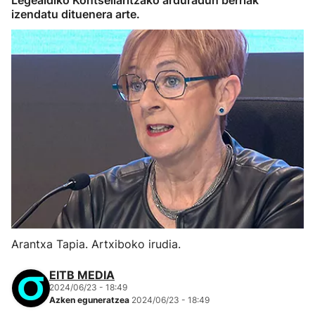
Legealdiko Kontseilaritzako arduradun berriak
izendatu dituenera arte.
Arantxa Tapia. Artxiboko irudia.
EITB MEDIA
2024/06/23 - 18:49
Azken eguneratzea
2024/06/23 - 18:49