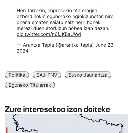
Herritarrekin, enpresekin eta eragile
ezberdinekin eguneroko eginkizunetan nire
onena ematen saiatu naiz herri honek
merezi duen etorkizun hobea izan dezan.
pic.twitter.com/n6fJKBaUWd
— Arantxa Tapia (@arantxa_tapia)
June 23,
2024
Politika
EAJ-PNV
Eusko Jaurlaritza
Eguneko Titularrak
Zure interesekoa izan daiteke