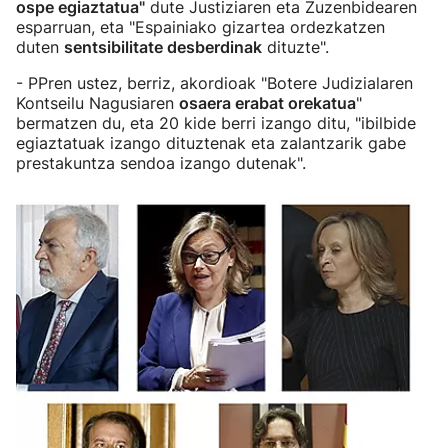
ospe egiaztatua"
dute Justiziaren eta Zuzenbidearen
esparruan, eta "Espainiako gizartea ordezkatzen
duten
sentsibilitate desberdinak
dituzte".
- PPren ustez, berriz, akordioak "Botere Judizialaren
Kontseilu Nagusiaren
osaera erabat orekatua
"
bermatzen du, eta 20 kide berri izango ditu, "ibilbide
egiaztatuak izango dituztenak eta zalantzarik gabe
prestakuntza sendoa izango dutenak".