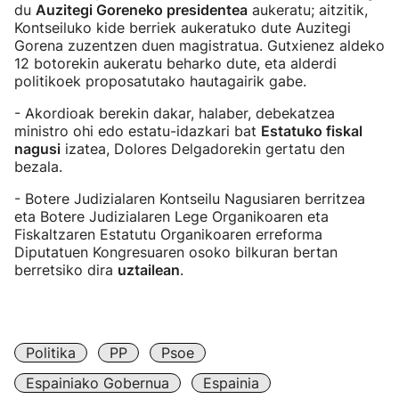
du
Auzitegi Goreneko presidentea
aukeratu; aitzitik,
Kontseiluko kide berriek aukeratuko dute Auzitegi
Gorena zuzentzen duen magistratua. Gutxienez aldeko
12 botorekin aukeratu beharko dute, eta alderdi
politikoek proposatutako hautagairik gabe.
- Akordioak berekin dakar, halaber, debekatzea
ministro ohi edo estatu-idazkari bat
Estatuko fiskal
nagusi
izatea, Dolores Delgadorekin gertatu den
bezala.
- Botere Judizialaren Kontseilu Nagusiaren berritzea
eta Botere Judizialaren Lege Organikoaren eta
Fiskaltzaren Estatutu Organikoaren erreforma
Diputatuen Kongresuaren osoko bilkuran bertan
berretsiko dira
uztailean
.
Politika
PP
Psoe
Espainiako Gobernua
Espainia