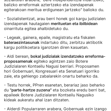
balizko erreformak aztertzeko eta izendapenak
egiterakoan meritua erdigunean jartzeko" balioko du.
- Sozialistentzat, arau berri honek goi kargu judizialen
izendapenak hautagaien
merituetan eta ibilbidean
oinarrituta egitea ahalbidetuko du.
- Legeak, gainera, epaile, magistratu eta fiskalen
bateraezintasunak
indartuko ditu, zerbitzu aktibotik
kargu politikoetara igarotzen diren kasuetan.
- Aldi berean,
bokal judizialak izendatzeko erreforma-
proposamenak
egiteko agintzen zaio Botere
Judizialaren Kontseilu Nagusi berriari. Proposamen
hori Gobernuari, Kongresuari eta Senatuari igorriko
zaie, eta gehiengo zabalarekin onartu beharko da.
- Testu horrek, PPren esanetan, berariaz jaso beharko
du
"parte-hartze zuzena"
eta bozketa eredu berri bat,
epaileek Botere Judizialaren Kontseilu Nagusiko
kideak aukeratu ahal izan ditzaten.
- Alderdi Popularraren arabera, Gobernuak ezin izango