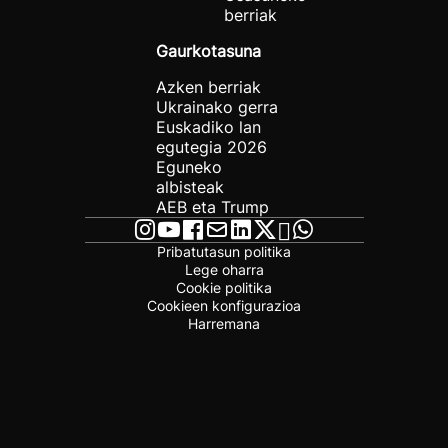
berriak
Gaurkotasuna
Azken berriak
Ukrainako gerra
Euskadiko lan
egutegia 2026
Eguneko
albisteak
AEB eta Trump
Pribatutasun politika
Lege oharra
Cookie politika
Cookieen konfigurazioa
Harremana