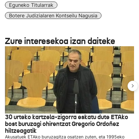
Eguneko Titularrak
Botere Judizialaren Kontseilu Nagusia
Zure interesekoa izan daiteke
30 urteko kartzela-zigorra eskatu dute ETAko
bost buruzagi ohirentzat Gregorio Ordoñez
hiltzeagatik
Akusatuek ETAko buruzagitza osatzen zuten, eta 1995eko