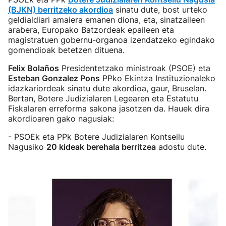
(BJKN) berritzeko akordioa
sinatu dute, bost urteko
geldialdiari amaiera emanen diona, eta, sinatzaileen
arabera, Europako Batzordeak epaileen eta
magistratuen gobernu-organoa izendatzeko egindako
gomendioak betetzen dituena.
Felix Bolaños
Presidentetzako ministroak (PSOE) eta
Esteban Gonzalez Pons
PPko Ekintza Instituzionaleko
idazkariordeak sinatu dute akordioa, gaur, Bruselan.
Bertan, Botere Judizialaren Legearen eta Estatutu
Fiskalaren erreforma sakona jasotzen da. Hauek dira
akordioaren gako nagusiak:
- PSOEk eta PPk Botere Judizialaren Kontseilu
Nagusiko
20 kideak berehala berritzea
adostu dute.