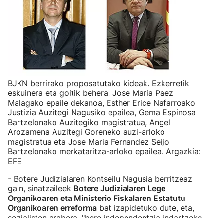
BJKN berrirako proposatutako kideak. Ezkerretik
eskuinera eta goitik behera, Jose Maria Paez
Malagako epaile dekanoa, Esther Erice Nafarroako
Justizia Auzitegi Nagusiko epailea, Gema Espinosa
Bartzelonako Auzitegiko magistratua, Angel
Arozamena Auzitegi Goreneko auzi-arloko
magistratua eta Jose Maria Fernandez Seijo
Bartzelonako merkataritza-arloko epailea. Argazkia:
EFE
- Botere Judizialaren Kontseilu Nagusia berritzeaz
gain, sinatzaileek
Botere Judizialaren Lege
Organikoaren eta Ministerio Fiskalaren Estatutu
Organikoaren erreforma
bat izapidetuko dute, eta,
sozialisten arabera, "bere independentzia indartzeko,