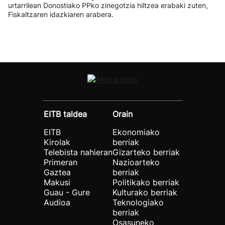
urtarrilean Donostiako PPko zinegotzia hiltzea erabaki zuten,
Fiskaltzaren idazkiaren arabera.
EITB taldea
Orain
EITB
Ekonomiako
Kirolak
berriak
Telebista nahieran
Gizarteko berriak
Primeran
Nazioarteko
Gaztea
berriak
Makusi
Politikako berriak
Guau - Gure
Kulturako berriak
Audioa
Teknologiako
berriak
Osasuneko