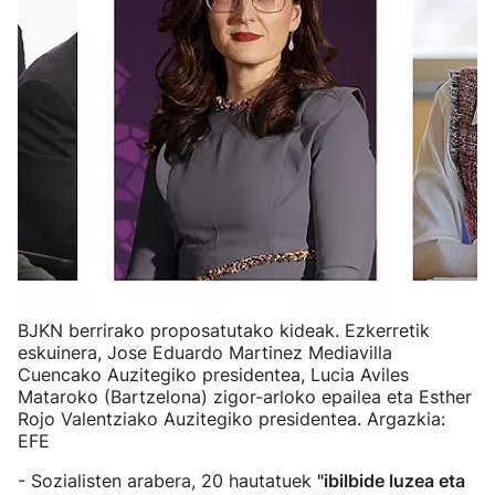
BJKN berrirako proposatutako kideak. Ezkerretik
eskuinera, Jose Eduardo Martinez Mediavilla
Cuencako Auzitegiko presidentea, Lucia Aviles
Mataroko (Bartzelona) zigor-arloko epailea eta Esther
Rojo Valentziako Auzitegiko presidentea. Argazkia:
EFE
- Sozialisten arabera, 20 hautatuek
"ibilbide luzea eta