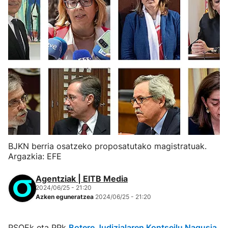
BJKN berria osatzeko proposatutako magistratuak.
Argazkia: EFE
Agentziak | EITB Media
2024/06/25 - 21:20
Azken eguneratzea
2024/06/25 - 21:20
PSOEk eta PPk
Botere Judizialaren Kontseilu Nagusia