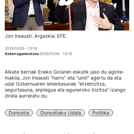
Jon Insausti. Argazkia: EFE.
2025/10/29 - 13:19
Azken eguneratzea
2025/10/29 - 13:19
Alkate berriak Eneko Goiaren eskutik jaso du aginte-
makila. Jon Insausti "harro" eta "umil" agertu da eta
udal Gobernuaren lehentasunak "etxebizitza,
segurtasuna, enplegua eta eguneroko bizitza" izango
direla aurreratu du.
Donostia
Donostiako Udala
Politika