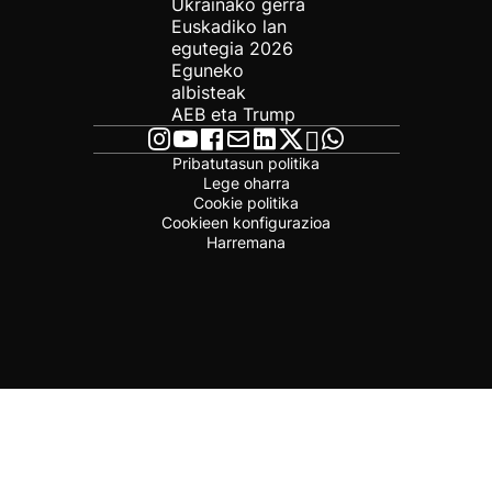
Ukrainako gerra
Euskadiko lan
egutegia 2026
Eguneko
albisteak
AEB eta Trump
Pribatutasun politika
Lege oharra
Cookie politika
Cookieen konfigurazioa
Harremana