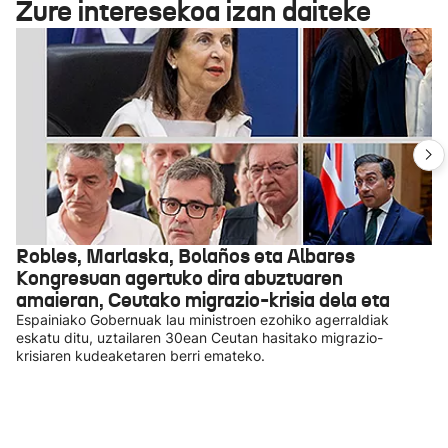
Zure interesekoa izan daiteke
Robles, Marlaska, Bolaños eta Albares
Kongresuan agertuko dira abuztuaren
amaieran, Ceutako migrazio-krisia dela eta
Espainiako Gobernuak lau ministroen ezohiko agerraldiak
eskatu ditu, uztailaren 30ean Ceutan hasitako migrazio-
krisiaren kudeaketaren berri emateko.