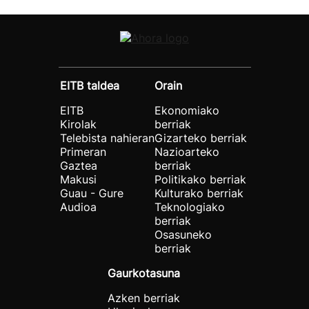
EITB taldea
Orain
EITB
Ekonomiako
Kirolak
berriak
Telebista nahieran
Gizarteko berriak
Primeran
Nazioarteko
Gaztea
berriak
Makusi
Politikako berriak
Guau - Gure
Kulturako berriak
Audioa
Teknologiako
berriak
Osasuneko
berriak
Gaurkotasuna
Azken berriak