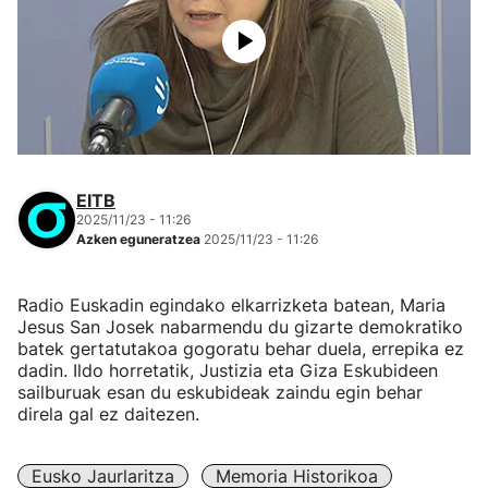
EITB
2025/11/23 - 11:26
Azken eguneratzea
2025/11/23 - 11:26
Radio Euskadin egindako elkarrizketa batean, Maria
Jesus San Josek nabarmendu du gizarte demokratiko
batek gertatutakoa gogoratu behar duela, errepika ez
dadin. Ildo horretatik, Justizia eta Giza Eskubideen
sailburuak esan du eskubideak zaindu egin behar
direla gal ez daitezen.
Eusko Jaurlaritza
Memoria Historikoa