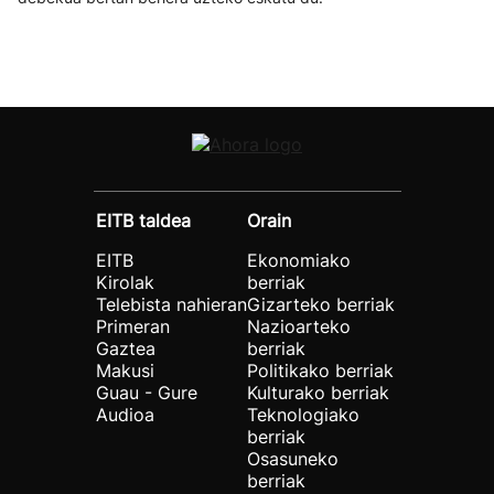
EITB taldea
Orain
EITB
Ekonomiako
Kirolak
berriak
Telebista nahieran
Gizarteko berriak
Primeran
Nazioarteko
Gaztea
berriak
Makusi
Politikako berriak
Guau - Gure
Kulturako berriak
Audioa
Teknologiako
berriak
Osasuneko
berriak