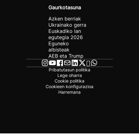
Gaurkotasuna
Azken berriak
Ukrainako gerra
Euskadiko lan
egutegia 2026
Eguneko
albisteak
AEB eta Trump
Pribatutasun politika
Lege oharra
Cookie politika
Cookieen konfigurazioa
Harremana