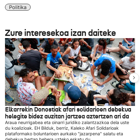
Politika
Zure interesekoa izan daiteke
Elkarrekin Donostiak afari solidarioen debekua
helegite bidez auzitan jartzea aztertzen ari da
Araua neurrigabea eta oinarri juridiko zalantzazkoa dela uste
du koalizioak. EH Bilduk, berriz, Kaleko Afari Solidarioak
plataformako boluntarioen aurkako "jazarpena" salatu eta
debekua bertan behera uzteko eskatu du.