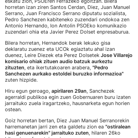
eskatu zion, PSOEren Ferrazeko egoitzan. Bilera
horretan izan ziren Santos Cerdan, Diez, Juan Manuel
Serrano, Juan Francisco Serrano diputatu sozialista,
Pedro Sanchezen kabiteneko zuzendari ondokoa zen
Antonio Hernando, Ion Antolin PSOEko komunikazio
zuzendari ohia eta Javier Perez Dolset enpresaburua.
Bilera horretan, Hernandok berak lekuko gisa
deklaratu zuenez eta UCOk egiaztatu ahal izan
duenez, Leire Diezek eta Perez Dolsetek
Jose Villarejo
komisario ohiak zituen audio batzuk aurkeztu
zituzten
, eta ikertutakoaren arabera,
"Pedro
Sanchezen aurkako estoldei buruzko informazioa"
zuten hizpide.
Hiru egun geroago,
apirilaren 29an
, Sanchezek
agerraldi publikoa egin zuen Gobernuaren buru izaten
jarraituko zuela iragartzeko, hausnarketa egun horien
ostean.
Goiz horretan bertan, Diez Juan Manuel Serranorekin
harremanetan jarri zen eta galdetu zion ea
"ostiralean
hasi genuenarekin" jarraituko zuten
, hilaren 26ko