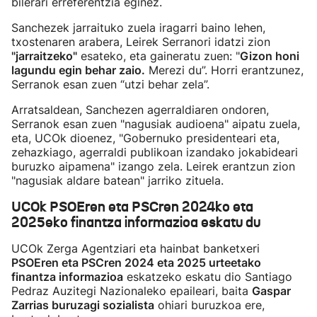
bilerari erreferentzia eginez.
Sanchezek jarraituko zuela iragarri baino lehen,
txostenaren arabera, Leirek Serranori idatzi zion
"jarraitzeko"
esateko, eta gaineratu zuen: "
Gizon honi
lagundu egin behar zaio.
Merezi du”. Horri erantzunez,
Serranok esan zuen “utzi behar zela”.
Arratsaldean, Sanchezen agerraldiaren ondoren,
Serranok esan zuen "nagusiak audioena" aipatu zuela,
eta, UCOk dioenez, "Gobernuko presidenteari eta,
zehazkiago, agerraldi publikoan izandako jokabideari
buruzko aipamena" izango zela. Leirek erantzun zion
"nagusiak aldare batean" jarriko zituela.
UCOk PSOEren eta PSCren 2024ko eta
2025eko finantza informazioa eskatu du
UCOk Zerga Agentziari eta hainbat banketxeri
PSOEren eta PSCren 2024 eta 2025 urteetako
finantza informazioa
eskatzeko eskatu dio Santiago
Pedraz Auzitegi Nazionaleko epaileari, baita
Gaspar
Zarrias buruzagi sozialista
ohiari buruzkoa ere,