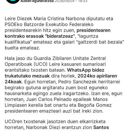
Azken eguneratzea
2026/06/04 - 19:33
Leire Diezek Maria Cristina Narbona diputatu eta
PSOEko Batzorde Exekutibo Federaleko
presidentearekin hitz egin zuen,
presidentearen
kontrako erasoak "bideratzeaz"
, "laguntza
kualifikatua" emateaz eta gaiari "galtzerdi bat bezala"
buelta emateaz.
Hala jaso du Guardia Zibilaren Unitate Zentral
Operatiboak (UCO) Leire kasuaren sumarioari
erantsitako txosten batean.
WhatsApp bidez
trukatutako mezuak
dira horiek,
2024ko apirilaren
24koak
. Egun horretan, Pedro Sanchezek herritarrei
begirako gutuna argitaratu zuen bost eguneko
hausnarketa egingo zuela iragartzeko. Izan ere, egun
horretan, Juan Carlos Peinado epaileak Manos
Limpiasen kereila bat onartu eta Begoña Gomez
presidentearen emazteari auzi bat ireki zion.
UCOren txostenak jasotzen duen elkarrizketa
horretan, Narbonak Diezi erantzun zion
Santos