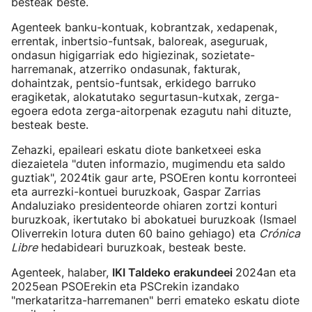
besteak beste.
Agenteek banku-kontuak, kobrantzak, xedapenak,
errentak, inbertsio-funtsak, baloreak, aseguruak,
ondasun higigarriak edo higiezinak, sozietate-
harremanak, atzerriko ondasunak, fakturak,
dohaintzak, pentsio-funtsak, erkidego barruko
eragiketak, alokatutako segurtasun-kutxak, zerga-
egoera edota zerga-aitorpenak ezagutu nahi dituzte,
besteak beste.
Zehazki, epaileari eskatu diote banketxeei eska
diezaietela "duten informazio, mugimendu eta saldo
guztiak", 2024tik gaur arte, PSOEren kontu korronteei
eta aurrezki-kontuei buruzkoak, Gaspar Zarrias
Andaluziako presidenteorde ohiaren zortzi konturi
buruzkoak, ikertutako bi abokatuei buruzkoak (Ismael
Oliverrekin lotura duten 60 baino gehiago) eta
Crónica
Libre
hedabideari buruzkoak, besteak beste.
Agenteek, halaber,
IKI Taldeko erakundeei
2024an eta
2025ean PSOErekin eta PSCrekin izandako
"merkataritza-harremanen" berri emateko eskatu diote