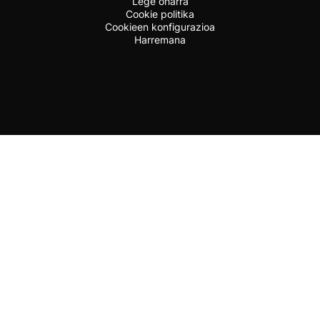
Lege oharra
Cookie politika
Cookieen konfigurazioa
Harremana