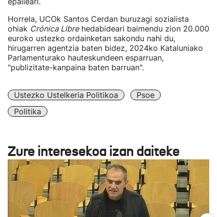
epaileari.
Horrela, UCOk Santos Cerdan buruzagi sozialista
ohiak
Crónica Libre
hedabideari baimendu zion 20.000
euroko ustezko ordainketan sakondu nahi du,
hirugarren agentzia baten bidez, 2024ko Kataluniako
Parlamenturako hauteskundeen esparruan,
"publizitate-kanpaina baten barruan".
Ustezko Ustelkeria Politikoa
Psoe
Politika
Zure interesekoa izan daiteke