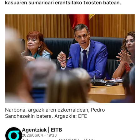
kasuaren sumarioari erantsitako txosten batean.
Narbona, argazkiaren ezkerraldean, Pedro
Sanchezekin batera. Argazkia: EFE
Agentziak | EITB
2026/06/04 - 19:33