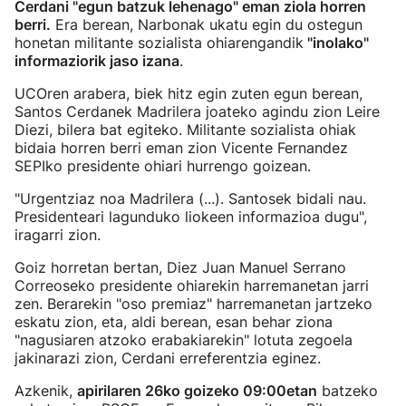
Cerdani "egun batzuk lehenago" eman ziola horren
berri.
Era berean, Narbonak ukatu egin du ostegun
honetan militante sozialista ohiarengandik
"inolako"
informaziorik jaso izana
.
UCOren arabera, biek hitz egin zuten egun berean,
Santos Cerdanek Madrilera joateko agindu zion Leire
Diezi, bilera bat egiteko. Militante sozialista ohiak
bidaia horren berri eman zion Vicente Fernandez
SEPIko presidente ohiari hurrengo goizean.
"Urgentziaz noa Madrilera (...). Santosek bidali nau.
Presidenteari lagunduko liokeen informazioa dugu",
iragarri zion.
Goiz horretan bertan, Diez Juan Manuel Serrano
Correoseko presidente ohiarekin harremanetan jarri
zen. Berarekin "oso premiaz" harremanetan jartzeko
eskatu zion, eta, aldi berean, esan behar ziona
"nagusiaren atzoko erabakiarekin" lotuta zegoela
jakinarazi zion, Cerdani erreferentzia eginez.
Azkenik,
apirilaren 26ko goizeko 09:00etan
batzeko