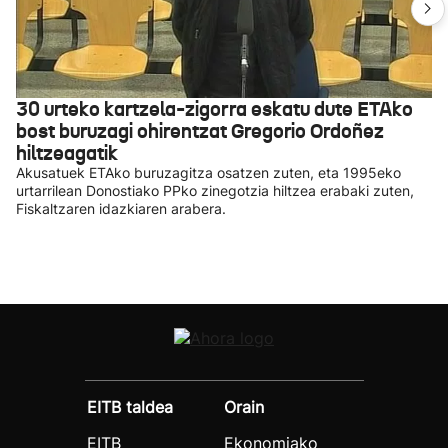
30 urteko kartzela-zigorra eskatu dute ETAko
bost buruzagi ohirentzat Gregorio Ordoñez
hiltzeagatik
Akusatuek ETAko buruzagitza osatzen zuten, eta 1995eko
urtarrilean Donostiako PPko zinegotzia hiltzea erabaki zuten,
Fiskaltzaren idazkiaren arabera.
EITB taldea
Orain
EITB
Ekonomiako