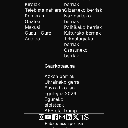
Kirolak
berriak
Telebista nahieran
Gizarteko berriak
Primeran
Nazioarteko
Gaztea
berriak
Makusi
Politikako berriak
Guau - Gure
Kulturako berriak
Audioa
Teknologiako
berriak
Osasuneko
berriak
Gaurkotasuna
Azken berriak
Ukrainako gerra
Euskadiko lan
egutegia 2026
Eguneko
albisteak
AEB eta Trump
Pribatutasun politika